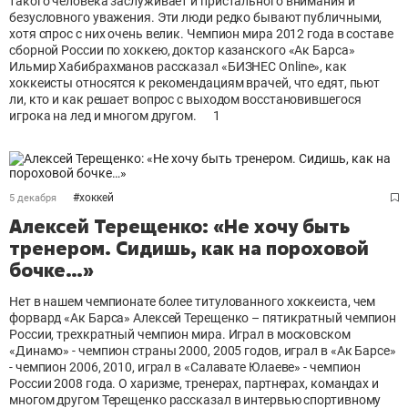
такого человека заслуживает и пристального внимания и
безусловного уважения. Эти люди редко бывают публичными,
хотя спрос с них очень велик. Чемпион мира 2012 года в составе
сборной России по хоккею, доктор казанского «Ак Барса»
Ильмир Хабибрахманов рассказал «БИЗНЕС Online», как
хоккеисты относятся к рекомендациям врачей, что едят, пьют
ли, кто и как решает вопрос с выходом восстановившегося
игрока на лед и многом другом.
1
#
хоккей
5 декабря
Алексей Терещенко: «Не хочу быть
тренером. Сидишь, как на пороховой
бочке…»
Нет в нашем чемпионате более титулованного хоккеиста, чем
форвард «Ак Барса» Алексей Терещенко – пятикратный чемпион
России, трехкратный чемпион мира. Играл в московском
«Динамо» - чемпион страны 2000, 2005 годов, играл в «Ак Барсе»
- чемпион 2006, 2010, играл в «Салавате Юлаеве» - чемпион
России 2008 года. О харизме, тренерах, партнерах, командах и
многом другом Терещенко рассказал в интервью спортивному