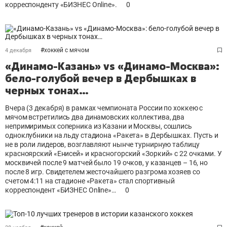
корреспонденту «БИЗНЕС Online».
0
#
хоккей с мячом
4 декабря
«Динамо-Казань» vs «Динамо-Москва»:
бело-голубой вечер в Дербышках в
черных тонах…
Вчера (3 декабря) в рамках чемпионата России по хоккею с
мячом встретились два динамовских коллектива, два
непримиримых соперника из Казани и Москвы, сошлись
одноклубники на льду стадиона «Ракета» в Дербышках. Пусть и
не в роли лидеров, возглавляют нынче турнирную таблицу
красноярский «Енисей» и красногорский «Зоркий» с 22 очками. У
москвичей после 9 матчей было 19 очков, у казанцев – 16, но
после 8 игр. Свидетелем жесточайшего разгрома хозяев со
счетом 4:11 на стадионе «Ракета» стал спортивный
корреспондент «БИЗНЕС Оnline»…
0