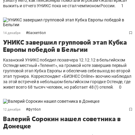
узнал у него, как пенсионеры помогали игрокам «Жальгириса»
выжить и отчего УНИКС пока не стал чемпионом России.
1
#
баскетбол
14 декабря
УНИКС завершил групповой этап Кубка
Европы победой в Бельгии
Казанский УНИКС победил позавчера 12.12.12 в бельгийском
Остенде местный «Теленет», на громкой ноте завершив первый
групповой этап Кубка Европы и обеспечив себе выход во второй
этап турнира. Корреспондент «БИЗНЕС Оnline» воочию наблюдал
за этой встречей в небольшом бельгийском городке Остенде, где
живет всего 68 тысяч человек, но работает 48 (!) отелей.
0
#
футбол
12 декабря
Валерий Сорокин нашел советника в
Донецке