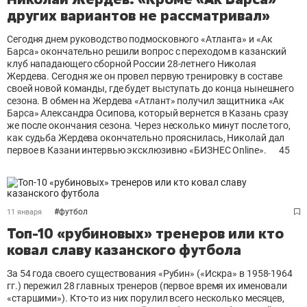
других вариантов не рассматривал»
Сегодня днем руководство подмосковного «Атланта» и «Ак
Барса» окончательно решили вопрос с переходом в казанский
клуб нападающего сборной России 28-летнего Николая
Жердева. Сегодня же он провел первую тренировку в составе
своей новой команды, где будет выступать до конца нынешнего
сезона. В обмен на Жердева «Атлант» получил защитника «Ак
Барса» Александра Осипова, который вернется в Казань сразу
же после окончания сезона. Через несколько минут после того,
как судьба Жердева окончательно прояснилась, Николай дал
первое в Казани интервью эксклюзивно «БИЗНЕС Оnline».
45
#
футбол
11 января
Топ-10 «рубиновых» тренеров или кто
ковал славу казанского футбола
За 54 года своего существования «Рубин» («Искра» в 1958-1964
гг.) пережил 28 главных тренеров (первое время их именовали
«старшими»). Кто-то из них порулил всего несколько месяцев,