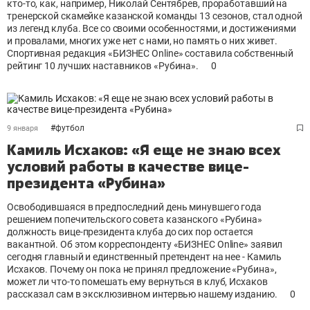
кто-то, как, например, Николай Сентябрев, проработавший на
тренерской скамейке казанской команды 13 сезонов, стал одной
из легенд клуба. Все со своими особенностями, и достижениями
и провалами, многих уже нет с нами, но память о них живет.
Спортивная редакция «БИЗНЕС Оnline» составила собственный
рейтинг 10 лучших наставников «Рубина».
0
#
футбол
9 января
Камиль Исхаков: «Я еще не знаю всех
условий работы в качестве вице-
президента «Рубина»
Освободившаяся в предпоследний день минувшего года
решением попечительского совета казанского «Рубина»
должность вице-президента клуба до сих пор остается
вакантной. Об этом корреспонденту «БИЗНЕС Оnline» заявил
сегодня главный и единственный претендент на нее - Камиль
Исхаков. Почему он пока не принял предложение «Рубина»,
может ли что-то помешать ему вернуться в клуб, Исхаков
рассказал сам в эксклюзивном интервью нашему изданию.
0