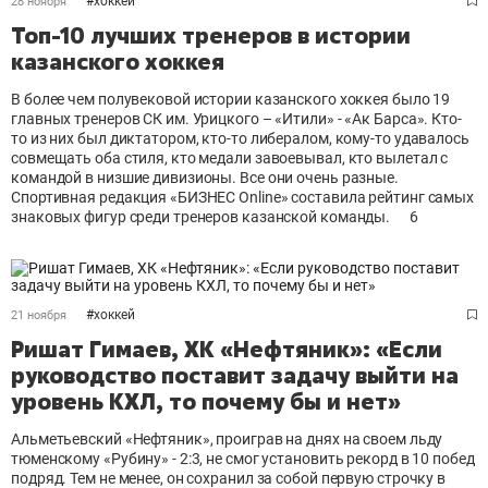
#
хоккей
28 ноября
Топ-10 лучших тренеров в истории
казанского хоккея
В более чем полувековой истории казанского хоккея было 19
главных тренеров СК им. Урицкого – «Итили» - «Ак Барса». Кто-
то из них был диктатором, кто-то либералом, кому-то удавалось
совмещать оба стиля, кто медали завоевывал, кто вылетал с
командой в низшие дивизионы. Все они очень разные.
Спортивная редакция «БИЗНЕС Online» составила рейтинг самых
знаковых фигур среди тренеров казанской команды.
6
#
хоккей
21 ноября
Ришат Гимаев, ХК «Нефтяник»: «Если
руководство поставит задачу выйти на
уровень КХЛ, то почему бы и нет»
Альметьевский «Нефтяник», проиграв на днях на своем льду
тюменскому «Рубину» - 2:3, не смог установить рекорд в 10 побед
подряд. Тем не менее, он сохранил за собой первую строчку в