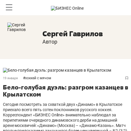
Сергей Гаврилов
Автор
#
хоккей с мячом
19 января
Бело-голубая дуэль: разгром казанцев в
Крылатском
Сегодня посмотреть за схваткой двух «Динамо» в Крылатское
приехало всего пять сотен поклонников русского хоккея.
Корреспондент «БИЗНЕС Online» внимательно наблюдал за
перипетиями очередного динамовского дерби на домашней
арене москвичей: «Динамо» (Москва) – «Динамо-Казань». Матч
вполне предсказуемо закончился более чем уверенной – 8:2 (3:2)