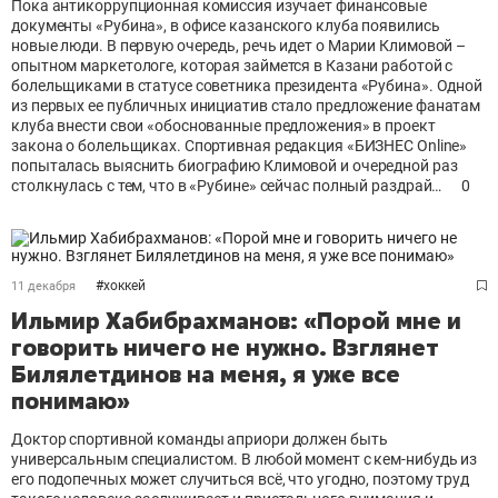
Пока антикоррупционная комиссия изучает финансовые
документы «Рубина», в офисе казанского клуба появились
новые люди. В первую очередь, речь идет о Марии Климовой –
опытном маркетологе, которая займется в Казани работой с
болельщиками в статусе советника президента «Рубина». Одной
из первых ее публичных инициатив стало предложение фанатам
клуба внести свои «обоснованные предложения» в проект
закона о болельщиках. Спортивная редакция «БИЗНЕС Online»
попыталась выяснить биографию Климовой и очередной раз
столкнулась с тем, что в «Рубине» сейчас полный раздрай…
0
#
хоккей
11 декабря
Ильмир Хабибрахманов: «Порой мне и
говорить ничего не нужно. Взглянет
Билялетдинов на меня, я уже все
понимаю»
Доктор спортивной команды априори должен быть
универсальным специалистом. В любой момент с кем-нибудь из
его подопечных может случиться всё, что угодно, поэтому труд