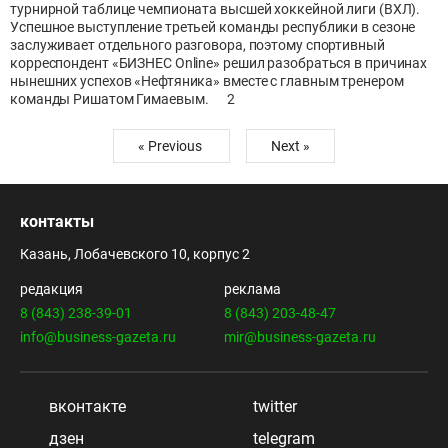
турнирной таблице чемпионата высшей хоккейной лиги (ВХЛ).
Успешное выступление третьей команды республики в сезоне
заслуживает отдельного разговора, поэтому спортивный
корреспондент «БИЗНЕС Оnline» решил разобраться в причинах
нынешних успехов «Нефтяника» вместе с главным тренером
команды Ришатом Гимаевым.
2
« Previous
Next »
контакты
Казань, Лобачевского 10, корпус 2
редакция
реклама
8 (843) 238-39-01
8 (843) 203-48-47
info@business-gazeta.ru
mir@business-gazeta.ru
вконтакте
twitter
дзен
telegram