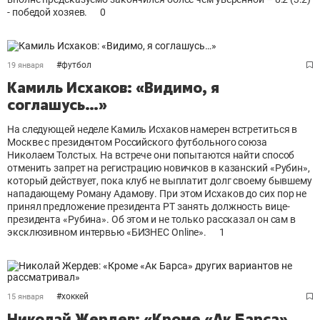
- победой хозяев.
0
#
футбол
19 января
Камиль Исхаков: «Видимо, я
соглашусь…»
На следующей неделе Камиль Исхаков намерен встретиться в
Москве с президентом Российского футбольного союза
Николаем Толстых. На встрече они попытаются найти способ
отменить запрет на регистрацию новичков в казанский «Рубин»,
который действует, пока клуб не выплатит долг своему бывшему
нападающему Роману Адамову. При этом Исхаков до сих пор не
принял предложение президента РТ занять должность вице-
президента «Рубина». Об этом и не только рассказал он сам в
эксклюзивном интервью «БИЗНЕС Online».
1
#
хоккей
15 января
Николай Жердев: «Кроме «Ак Барса»