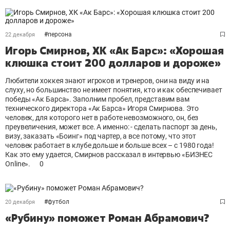
#
персона
22 декабря
Игорь Смирнов, ХК «Ак Барс»: «Хорошая
клюшка стоит 200 долларов и дороже»
Любители хоккея знают игроков и тренеров, они на виду и на
слуху, но большинство не имеет понятия, кто и как обеспечивает
победы «Ак Барса». Заполним пробел, представим вам
технического директора «Ак Барса» Игоря Смирнова. Это
человек, для которого нет в работе невозможного, он, без
преувеличения, может все. А именно: - сделать паспорт за день,
визу, заказать «Боинг» под чартер, а все потому, что этот
человек работает в клубе дольше и больше всех – с 1980 года!
Как это ему удается, Смирнов рассказал в интервью «БИЗНЕС
Online».
0
#
футбол
20 декабря
«Рубину» поможет Роман Абрамович?