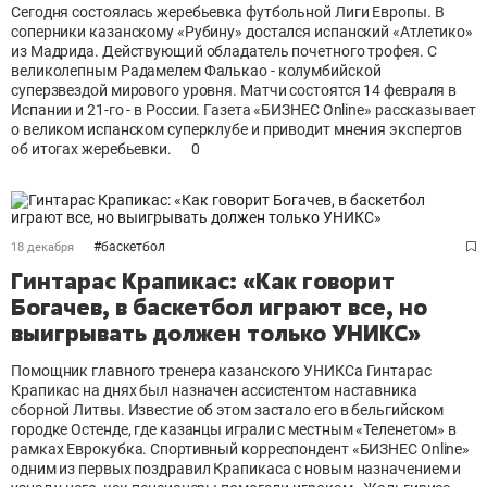
Сегодня состоялась жеребьевка футбольной Лиги Европы. В
соперники казанскому «Рубину» достался испанский «Атлетико»
из Мадрида. Действующий обладатель почетного трофея. С
великолепным Радамелем Фалькао - колумбийской
суперзвездой мирового уровня. Матчи состоятся 14 февраля в
Испании и 21-го - в России. Газета «БИЗНЕС Оnline» рассказывает
о великом испанском суперклубе и приводит мнения экспертов
об итогах жеребьевки.
0
#
баскетбол
18 декабря
Гинтарас Крапикас: «Как говорит
Богачев, в баскетбол играют все, но
выигрывать должен только УНИКС»
Помощник главного тренера казанского УНИКСа Гинтарас
Крапикас на днях был назначен ассистентом наставника
сборной Литвы. Известие об этом застало его в бельгийском
городке Остенде, где казанцы играли с местным «Теленетом» в
рамках Еврокубка. Спортивный корреспондент «БИЗНЕС Online»
одним из первых поздравил Крапикаса с новым назначением и