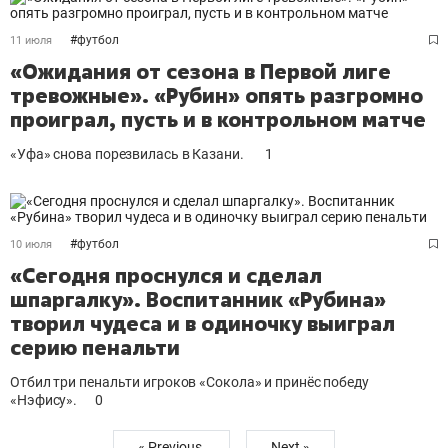
#
футбол
11 июля
«Ожидания от сезона в Первой лиге
тревожные». «Рубин» опять разгромно
проиграл, пусть и в контрольном матче
«Уфа» снова порезвилась в Казани.
1
#
футбол
10 июля
«Сегодня проснулся и сделал
шпаргалку». Воспитанник «Рубина»
творил чудеса и в одиночку выиграл
серию пенальти
Отбил три пенальти игроков «Сокола» и принёс победу
«Нэфису».
0
« Previous
Next »