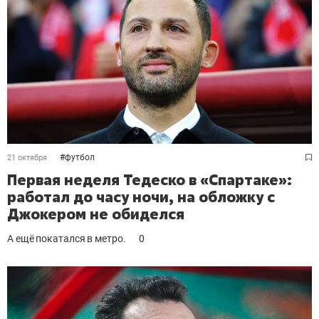
#
футбол
21 октября
Первая неделя Тедеско в «Спартаке»:
работал до часу ночи, на обложку с
Джокером не обиделся
А ещё покатался в метро.
0