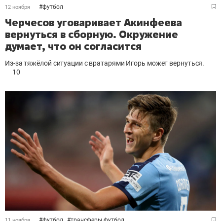
#
футбол
12 ноября
Черчесов уговаривает Акинфеева
вернуться в сборную. Окружение
думает, что он согласится
Из-за тяжёлой ситуации с вратарями Игорь может вернуться.
10
#
футбол
#
трансферы футбол
11 ноября