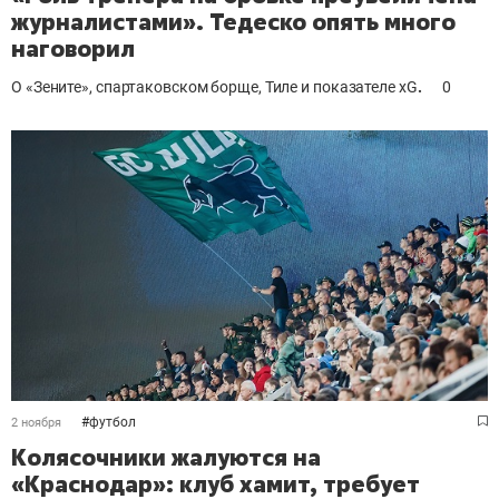
журналистами». Тедеско опять много
наговорил
О «Зените», спартаковском борще, Тиле и показателе
xG
.
0
#
футбол
2 ноября
Колясочники жалуются на
«Краснодар»: клуб хамит, требует