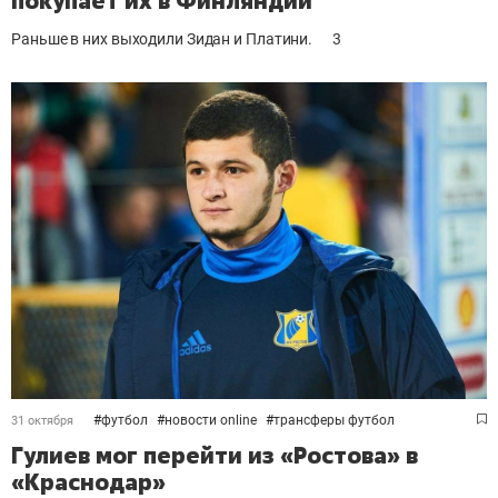
покупает их в Финляндии
Раньше в них выходили Зидан и Платини.
3
#
футбол
#
новости online
#
трансферы футбол
31 октября
Гулиев мог перейти из «Ростова» в
«Краснодар»