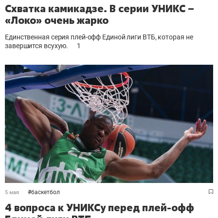
Схватка камикадзе. В серии УНИКС –
«Локо» очень жарко
Единственная серия плей-офф Единой лиги ВТБ, которая не
завершится всухую.
1
#
баскетбол
5 мая
4 вопроса к УНИКСу перед плей-офф