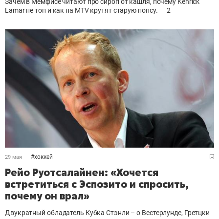
Зачем в Мемфисе читают про сироп от кашля, почему Kenrick
Lamar не топ и как на MTV крутят старую попсу.
2
#
хоккей
29 мая
Рейо Руотсалайнен: «Хочется
встретиться с Эспозито и спросить,
почему он врал»
Двукратный обладатель Кубка Стэнли – о Вестерлунде, Гретцки