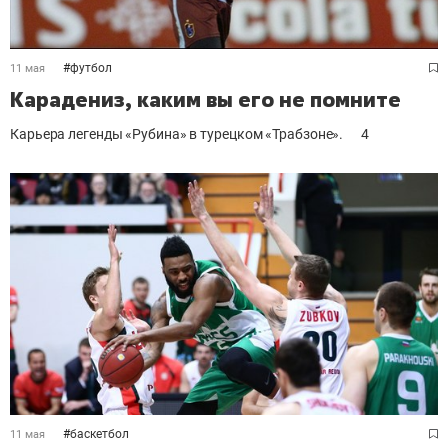
#
футбол
11 мая
Карадениз, каким вы его не помните
Карьера легенды «Рубина» в турецком «Трабзоне».
4
#
баскетбол
11 мая