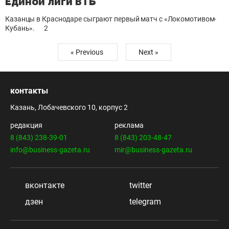
Единой лиги ВТБ
Казанцы в Краснодаре сыграют первый матч с «Локомотивом-
Кубань».
2
« Previous
Next »
контакты
Казань, Лобачевского 10, корпус 2
редакция
реклама
8 (843) 238-39-01
8 (843) 203-48-47
info@business-gazeta.ru
mir@business-gazeta.ru
вконтакте
twitter
дзен
telegram