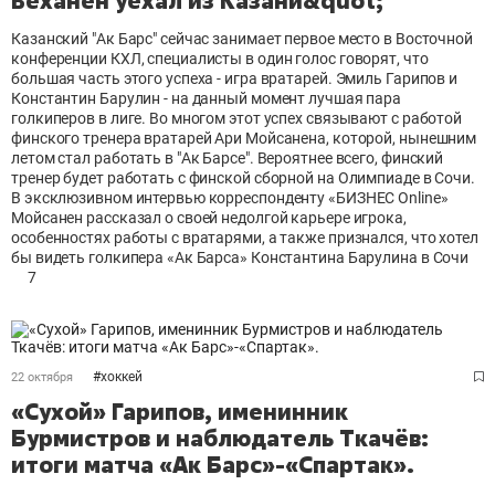
Веханен уехал из Казани&quot;
Казанский "Ак Барс" сейчас занимает первое место в Восточной
конференции КХЛ, специалисты в один голос говорят, что
большая часть этого успеха - игра вратарей. Эмиль Гарипов и
Константин Барулин - на данный момент лучшая пара
голкиперов в лиге. Во многом этот успех связывают с работой
финского тренера вратарей Ари Мойсанена, которой, нынешним
летом стал работать в "Ак Барсе". Вероятнее всего, финский
тренер будет работать с финской сборной на Олимпиаде в Сочи.
В эксклюзивном интервью корреспонденту «БИЗНЕС Online»
Мойсанен рассказал о своей недолгой карьере игрока,
особенностях работы с вратарями, а также признался, что хотел
бы видеть голкипера «Ак Барса» Константина Барулина в Сочи
7
#
хоккей
22 октября
«Сухой» Гарипов, именинник
Бурмистров и наблюдатель Ткачёв:
итоги матча «Ак Барс»-«Спартак».