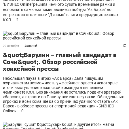
"БИЗНЕС Online" решила немного сузить временные рамки и
вспомнить самые запоминающиеся победы "Ак Барса" во
встречах со столичным "Динамо" в пяти предыдущих сезонах
КХЛ
2
#
хоккей
29 октября
&quot;Барулин – главный кандидат в
Сочи&quot;. Обзор российской
хоккейной прессы
Небольшая пауза в играх «Ак Барса» дала пишущим
журналистам возможность уже сейчас подвести некоторые
итоги выступления казанской команды в нынешнем
чемпионате КХЛ. Без внимания не остались подвиги вратарей
«барсов», а страсти по Панину все еще не утихли. Об отдельных
игроках и всей команде как о причинах удачного старта «Ак
Барса» в обзоре прессы от спортивной редакции «БИЗНЕС
Online»
0