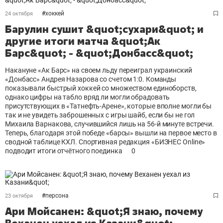
#
хоккей
24 октября
Барулин сушит &quot;сухари&quot; и
другие итоги матча &quot;Ак
Барс&quot; - &quot;Донбасс&quot;
Накануне «Ак Барс» на своем льду переиграл украинский
«Донбасс» Андрея Назарова со счетом 1:0. Команды
показывали быстрый хоккей со множеством единоборств,
однако цифры на табло вряд ли могли обрадовать
присутствующих в «Татнефть-Арене», которые вполне могли бы
так и не увидеть заброшенных с игры шайб, если бы не гол
Михаила Варнакова, случившийся лишь на 56-й минуте встречи.
Теперь, благодаря этой победе «барсы» вышли на первое место в
сводной таблице КХЛ. Спортивная редакция «БИЗНЕС Online»
подводит итоги отчётного поединка
0
#
персона
23 октября
Ари Мойсанен: &quot;Я знаю, почему