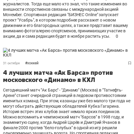
журналистов. Тогда еще мало кто знал, что такие изменения во
внешности спорстменов связаны с международной акцией
Моvемbеr. Спортивная редакция "БИЗНЕС Online" запускает
проект "Усабрь", в котором подробнее расскажет о новом
движении и его благородных целях, а также представит вашему
вниманию фотогалерею спортсменов, принимающих участие в
акции, да и сама редакция будет в ноябре растить усы.
0
#
хоккей
31 октября
4 лучших матча «Ак Барса» против
московского «Динамо» в КХЛ
Сегодняшний матч "Ак Барс" - "Динамо" (Москва) в "Татнефть-
Арене" станет очередной страницей в ледовом противостоянии
именитых команд. При этом, казанцы уже без малого три года не
могут обыграть действующих обладателей Кубка Гагарина.
История встреч этих клубов знает немало ярких поединков.
Можно вспомнить и чемпионский матч "барсов" в 1998 году, и
знаменитую сцену, когда Андрей Царёв и Дмитрий Ячанов в
финале-2000 против "бело-голубых" в одной из игр решили
одновременно защищать ворота. Но спортивная редакция