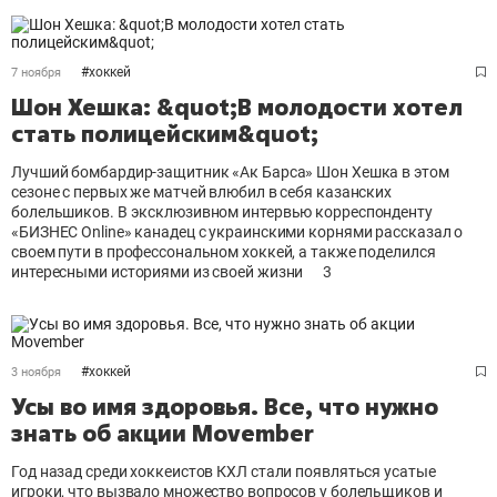
#
хоккей
7 ноября
Шон Хешка: &quot;В молодости хотел
стать полицейским&quot;
Лучший бомбардир-защитник «Ак Барса» Шон Хешка в этом
сезоне с первых же матчей влюбил в себя казанских
болельшиков. В эксклюзивном интервью корреcпонденту
«БИЗНЕС Online» канадец с украинскими корнями рассказал о
своем пути в профессональном хоккей, а также поделился
интересными историями из своей жизни
3
#
хоккей
3 ноября
Усы во имя здоровья. Все, что нужно
знать об акции Movember
Год назад среди хоккеистов КХЛ стали появляться усатые
игроки, что вызвало множество вопросов у болельщиков и