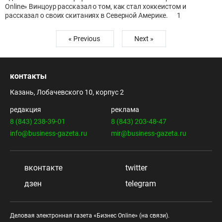
Online» Винцоур рассказал о том, как стал хоккеистом и
рассказал о своих скитаниях в Северной Америке.
1
« Previous
Next »
контакты
Казань, Лобачевского 10, корпус 2
редакция
реклама
8 (843) 238-39-01
8 (843) 203-48-47
info@business-gazeta.ru
mir@business-gazeta.ru
вконтакте
twitter
дзен
telegram
Деловая электронная газета «Бизнес Online» (на связи).