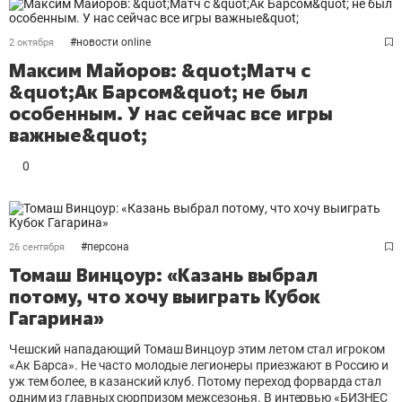
#
новости online
2 октября
Максим Майоров: &quot;Матч с
&quot;Ак Барсом&quot; не был
особенным. У нас сейчас все игры
важные&quot;
0
#
персона
26 сентября
Томаш Винцоур: «Казань выбрал
потому, что хочу выиграть Кубок
Гагарина»
Чешский нападающий Томаш Винцоур этим летом стал игроком
«Ак Барса». Не часто молодые легионеры приезжают в Россию и
уж тем более, в казанский клуб. Потому переход форварда стал
одним из главных сюрпризом межсезонья. В интервью «БИЗНЕС