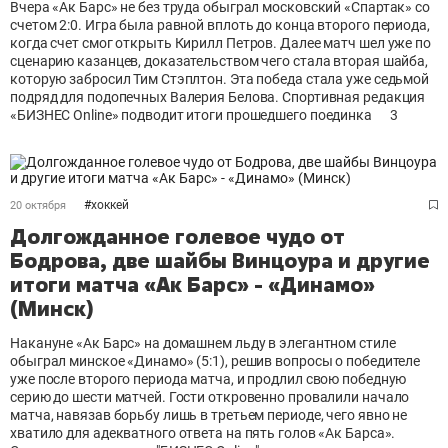
Вчера «Ак Барс» не без труда обыграл московский «Спартак» со
счетом 2:0. Игра была равной вплоть до конца второго периода,
когда счет смог открыть Кирилл Петров. Далее матч шел уже по
сценарию казанцев, доказательством чего стала вторая шайба,
которую забросил Тим Стэплтон. Эта победа стала уже седьмой
подряд для подопечных Валерия Белова. Спортивная редакция
«БИЗНЕС Online» подводит итоги прошедшего поединка
3
#
хоккей
20 октября
Долгожданное голевое чудо от
Бодрова, две шайбы Винцоура и другие
итоги матча «Ак Барс» - «Динамо»
(Минск)
Накануне «Ак Барс» на домашнем льду в элегантном стиле
обыграл минское «Динамо» (5:1), решив вопросы о победителе
уже после второго периода матча, и продлил свою победную
серию до шести матчей. Гости откровенно провалили начало
матча, навязав борьбу лишь в третьем периоде, чего явно не
хватило для адекватного ответа на пять голов «Ак Барса».