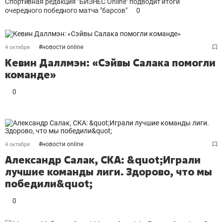
Спортивная редакция "БИЗНЕС Online" подводит итоги
очередного победного матча "барсов"
0
#
новости online
4 октября
Кевин Даллмэн: «Сэйвы Салака помогли
команде»
0
#
новости online
4 октября
Александр Салак, СКА: &quot;Играли
лучшие команды лиги. Здорово, что мы
победили&quot;
0