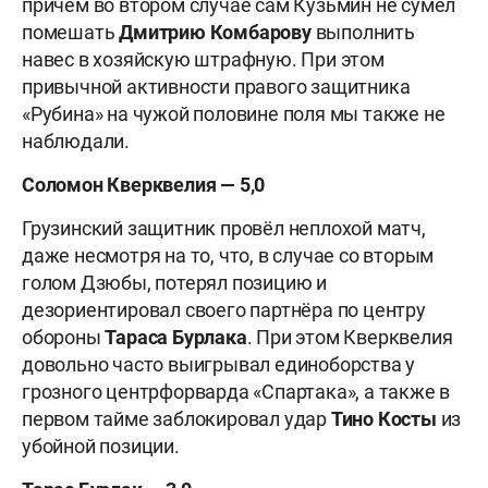
причём во втором случае сам Кузьмин не сумел
помешать
Дмитрию Комбарову
выполнить
навес в хозяйскую штрафную. При этом
привычной активности правого защитника
«Рубина» на чужой половине поля мы также не
наблюдали.
Соломон Кверквелия — 5,0
Грузинский защитник провёл неплохой матч,
даже несмотря на то, что, в случае со вторым
голом Дзюбы, потерял позицию и
дезориентировал своего партнёра по центру
обороны
Тараса Бурлака
. При этом Кверквелия
довольно часто выигрывал единоборства у
грозного центрфорварда «Спартака», а также в
первом тайме заблокировал удар
Тино Косты
из
убойной позиции.