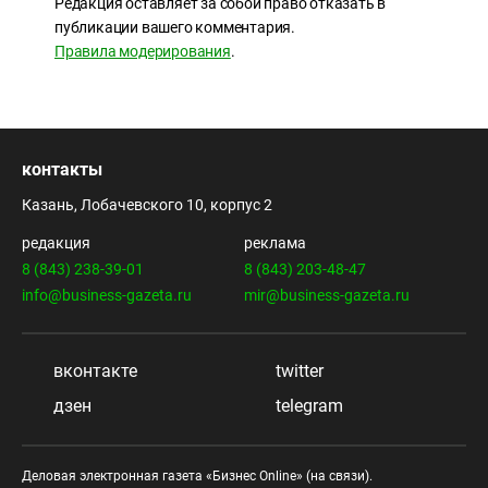
Редакция оставляет за собой право отказать в
публикации вашего комментария.
Правила модерирования
.
контакты
Казань, Лобачевского 10, корпус 2
редакция
реклама
8 (843) 238-39-01
8 (843) 203-48-47
info@business-gazeta.ru
mir@business-gazeta.ru
вконтакте
twitter
дзен
telegram
Деловая электронная газета «Бизнес Online» (на связи).