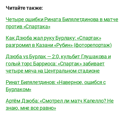
Читайте также:
Четыре ошибки Рината Билялетдинова в матче
против «Спартака»
Как Дзюба жал руку Бурлаку: «Спартак»
разгромил в Казани «Рубин» (фоторепортаж)
Дзюба vs Бурлак — 2:0, кульбит Глушакова и
голый торс Барриоса: «Спартак» забивает
четыре мяча на Центральном стадионе
Ринат Билялетдинов: «Наверное, ошибся с
Бурлаком»
Артём Дзюба: «Смотрел ли матч Капелло? Не
знаю, мне все равно»