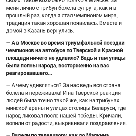
своих. Такое возможно только в Минске. За
меня лично с трибун болела супруга, как и в
прошлый раз, когда я стал чемпионом мира,
традиция такая хорошая появилась. Вместе и
домой в Казань вернулись.
—
А в Москве во время триумфальной поездки
чемпионов на автобусе по Тверской и Красной
площади ничего не удивило? Ведь и там улицы
были полны народа, восторженно на вас
реагировавшего…
— А чему удивляться? За нас ведь вся страна
болела и переживала! И на Тверской реакция
людей была точно такой же, как на трибунах
минской арены и улицах столицы Беларуси, где
народ ликовал после нашей победы. Кричали,
вопили от радости, выкрикивали поздравления.
—
Видели по телевизору, как до Малкина