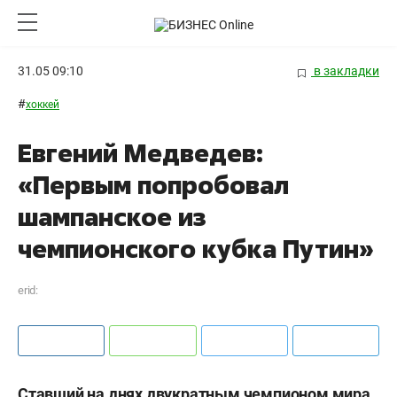
31.05 09:10
в закладки
#
хоккей
Евгений Медведев:
«Первым попробовал
шампанское из
чемпионского кубка Путин»
erid:
Ставший на днях двукратным чемпионом мира