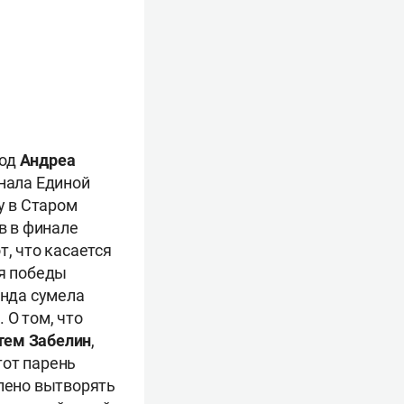
ход
Андреа
инала Единой
у в Старом
в в финале
т, что касается
уя победы
анда сумела
 О том, что
тем Забелин
,
тот парень
олено вытворять