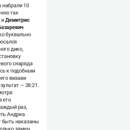
ы набрали 10
енно так
и и
Демитрис
Базаревич
ько буквально
росался
ного дико,
становку
евого снаряда
ись к подобным
оего визави
зультат — 38:21.
мотря
а его
каждый раз,
ить Андреа
т быть наказаны
олько замен,