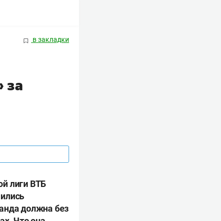
в закладки
 за
ой лиги ВТБ
чились
манда должна без
ах. Что она