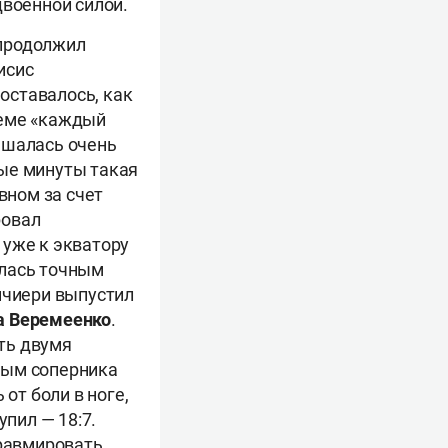
двоенной силой.
 продолжил
исис
 оставалось, как
хеме «каждый
решалась очень
вые минуты такая
вном за счет
ровал
 уже к экватору
илась точным
инчиери выпустил
а Веремеенко
.
ть двумя
мым соперника
от боли в ноге,
упил — 18:7.
травмировать