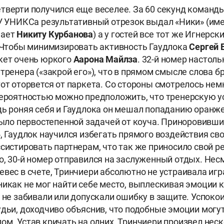
тверти получился еще веселее. За 60 секунд команд
 У УНИКСа результативный отрезок выдал «Ники» (им
чает
Никиту Курбанова
) а у гостей все тот же Игнерск
 Чтобы минимизировать активность Гаудлока
Сергей 
кет очень юркого
Аарона Майлза
. 32-й номер настол
тренера («закрой его»), что в прямом смысле слова б
тот оторвется от паркета. Со стороны смотрелось нем
вероятностью можно предположить, что тренерскую у
дь роняя себя и Гаудлока он мешал попаданию оранж
 было первостепенной задачей от коуча. Приноровивш
», Гаудлок научился избегать прямого воздействия св
систировать партнерам, что так же приносило свой ре
о, 30-й номер отправился на заслуженный отдых. Нес
евес в счете, Тринчиери абсолютно не устраивала игр
никак не мог найти себе место, выплескивая эмоции 
и не забивали или допускали ошибку в защите. Успоко
удьи, доходчиво объяснив, что подобные эмоции могу
ом. Устав кричать на одних, Тринчиери произвел неск