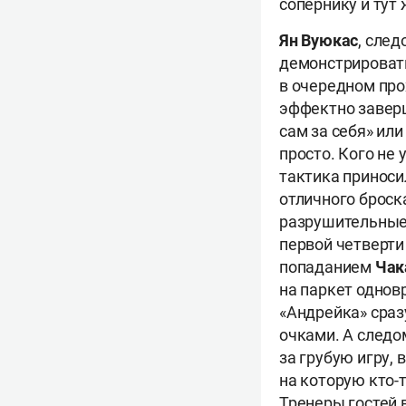
сопернику и тут
Ян Вуюкас
, сле
демонстрировать
в очередном прох
эффектно заверш
сам за себя» или
просто. Кого не 
тактика приносил
отличного броск
разрушительные 
первой четверти
попаданием
Чак
на паркет одно
«Андрейка» сраз
очками. А следо
за грубую игру, 
на которую кто-т
Тренеры гостей 