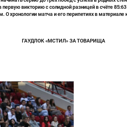
в первую викторию с солидной разницей в счёте 85:6
. О хронологии матча и его перипетиях в материале
ГАУДЛОК «МСТИЛ» ЗА ТОВАРИЩА