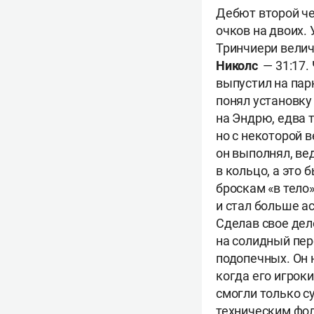
Дебют второй че
очков на двоих.
Тринчиери вели
Николс
— 31:17.
выпустил на пар
понял установку 
на Эндрю, едва 
но с некоторой 
он выполнял, ве
в кольцо, а это
броскам «в тело
и стал больше ас
Сделав свое дел
на солидный пер
подопечных. Он 
когда его игрок
смогли только с
техническим фол