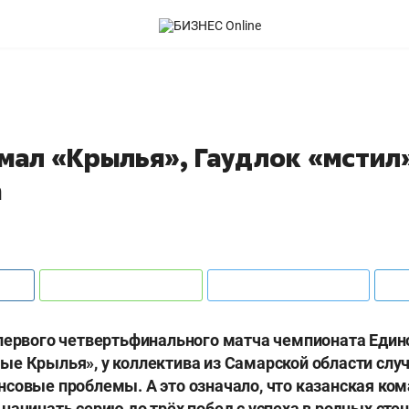
мал «Крылья», Гаудлок «мстил»
а
первого четвертьфинального матча чемпионата Един
е Крылья», у коллектива из Самарской области слу
совые проблемы. А это означало, что казанская ко
начинать серию до трёх побед с успеха в родных стен