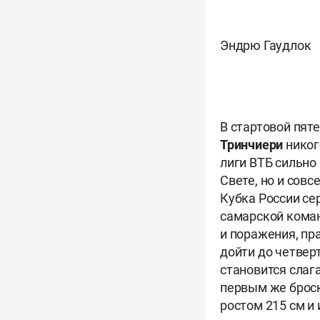
Эндрю Гаудлок
В стартовой пят
Тринчиери
никог
лиги ВТБ сильно 
Свете, но и сов
Кубка России се
самарской коман
и поражения, пр
дойти до четверт
становится сла
первым же броско
ростом 215 см и