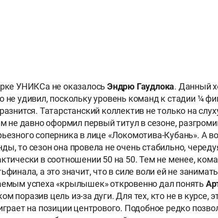
ерке УНИКСа не оказалось
Эндрю Гаудлока
. Данный 
о не удивил, поскольку уровень команд к стадии ¼ ф
разнится. Татарстанский коллектив не только на слух
сем не давно оформил первый титул в сезоне, разгроми
рьезного соперника в лице «Локомотива-Кубань». А во
ды, то сезон она провела не очень стабильно, черед
актически в соотношении 50 на 50. Тем не менее, ком
ьфинала, а это значит, что в силе воли ей не занимать.
гаемым успеха «крылышек» откровенно дал понять
Ар
м поразив цель из-за дуги. Для тех, кто не в курсе, э
 играет на позиции центрового. Подобное редко позв