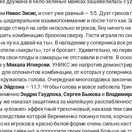
 же дружина в бело-зеленых майках зашевелилась с у
дом
Никос Зисис,
и счет уже равный — 5:5. Дуэт греков
 шедевральное взаимопонимание и после того как З
оде стянул на себя несколько игроков, Яну ничего не
ить комбинацию броском сверху. Гости играли по с
 «а ну-ка давай-ка ты». В нападении у соперника все 
успели «закрыть», тот и бросает. Удивительно, но пер
а свои плоды и самарцы не отставали в счёте. В осно
а у
Михала Игнерски
. УНИКС же напротив демонстри
для оппонентов комбинации, от которых у соперника
 кружилась голова. Очередная многоходовка законч
а Эйдсона
— 11:7. Чтобы голова и вовсе заболела Тр
временно
Эндрю Гаудлока
,
Сергея Быкова
и
Владимир
у же наказал защитника за малейшую расслабленнос
м «уложил» эффектный трехочковый, наказав тем са
вследствии которой Веремеенко покинул поле, корчась 
о из игроков в красно-белой форме очень сильно наст
взяли тайм-аут и попросили своих парней больше не 