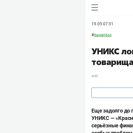
19.05 07:31
#
баскетбол
УНИКС ло
товарищ
erid:
Еще задолго до 
УНИКС — «Красны
серьёзные финан
особых проблем 