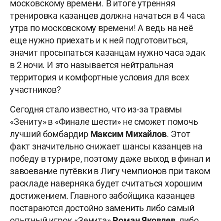
московскому времени. В итоге утренняя
тренировка казанцев должна начаться в 4 часа
утра по московскому времени! А ведь на неё
еще нужно приехать и к ней подготовиться,
значит просыпаться казанцам нужно часа эдак
в 2 ночи. И это называется нейтральная
территория и комфортные условия для всех
участников?
Сегодня стало известно, что из-за травмы
«Зениту» в «Финале шести» не сможет помочь
лучший бомбардир
Максим Михайлов
. Этот
факт значительно снижает шансы казанцев на
победу в турнире, поэтому даже выход в финал и
завоевание путёвки в Лигу чемпионов при таком
раскладе наверняка будет считаться хорошим
достижением. Главного забойщика казанцев
постараются достойно заменить либо самый
опытный игрок «Зенита»
Роман Яковлев
, либо