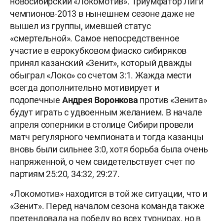
новосибирский «Локомотив». Триумфатор Лиги
чемпионов-2013 в нынешнем сезоне даже не
вышел из группы, имевшей статус
«смертельной». Самое непосредственное
участие в еврокубковом фиаско сибиряков
принял казанский «Зенит», который дважды
обыграл «Локо» со счетом 3:1. Жажда мести
всегда дополнительно мотивирует и
подопечные
Андрея Воронкова
против «Зенита»
будут играть с удвоенным желанием. В начале
апреля соперники в столице Сибири провели
матч регулярного чемпионата и тогда казанцы
вновь были сильнее 3:0, хотя борьба была очень
напряженной, о чем свидетельствует счет по
партиям 25:20, 34:32, 29:27.
«Локомотив» находится в той же ситуации, что и
«Зенит». Перед началом сезона команда также
претендовала на победу во всех турнирах, но в