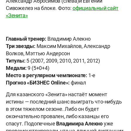
Александр Абросимов (слева)и Евгений
Сивожелез на блоке. Фото:
официальный сайт
«Зенита»
Главный тренер:
Владимир Алекно
Три звезды:
Максим Михайлов, Александр
Волков, Мэттью Андерсон
Титулы:
5 (2007, 2009, 2010, 2011, 2012)
Медали:
9 (5+0+4)
Место в регулярном чемпионате:
1-е
Прогноз «БИЗНЕС
Online»:
финал
Для казанского «Зенита» настаёт момент
истины — последний шанс выиграть что-нибудь
в этом тяжелом сезоне. Либо он будет
окончательно провален, либо казанцы его
спасут. Подопечные
Владимира Алекно
уже
продемонстрировали, что на длинной дистанции