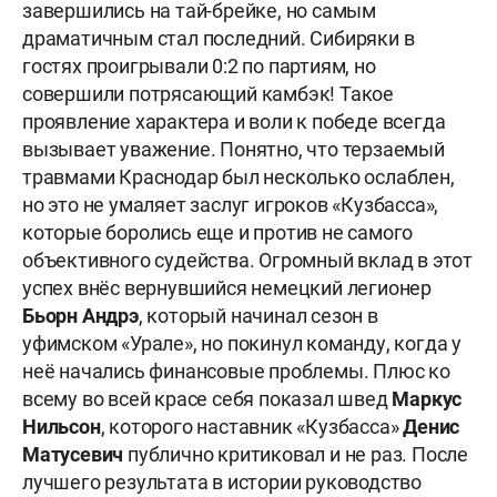
завершились на тай-брейке, но самым
драматичным стал последний. Сибиряки в
гостях проигрывали 0:2 по партиям, но
совершили потрясающий камбэк! Такое
проявление характера и воли к победе всегда
вызывает уважение. Понятно, что терзаемый
травмами Краснодар был несколько ослаблен,
но это не умаляет заслуг игроков «Кузбасса»,
которые боролись еще и против не самого
объективного судейства. Огромный вклад в этот
успех внёс вернувшийся немецкий легионер
Бьорн Андрэ
, который начинал сезон в
уфимском «Урале», но покинул команду, когда у
неё начались финансовые проблемы. Плюс ко
всему во всей красе себя показал швед
Маркус
Нильсон
, которого наставник «Кузбасса»
Денис
Матусевич
публично критиковал и не раз. После
лучшего результата в истории руководство