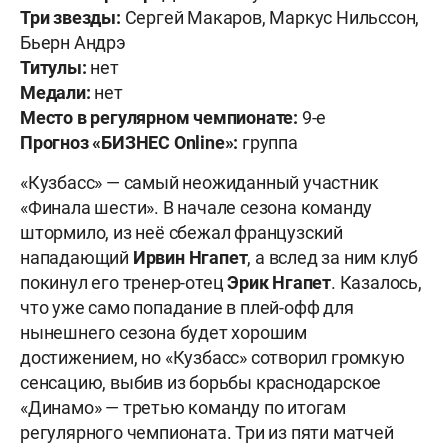
Три звезды:
Сергей Макаров, Маркус Нильссон,
Бьерн Андрэ
Титулы:
нет
Медали:
нет
Место в регулярном чемпионате:
9-е
Прогноз «БИЗНЕС
Online»:
группа
«Кузбасс» — самый неожиданный участник
«Финала шести». В начале сезона команду
штормило, из неё сбежал французский
нападающий
Ирвин Нгапет
, а вслед за ним клуб
покинул его тренер-отец
Эрик Нгапет
. Казалось,
что уже само попадание в плей-офф для
нынешнего сезона будет хорошим
достижением, но «Кузбасс» сотворил громкую
сенсацию, выбив из борьбы краснодарское
«Динамо» — третью команду по итогам
регулярного чемпионата. Три из пяти матчей