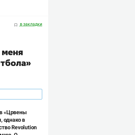
в закладки
 меня
етбола»
ив «Црвены
, однако в
тво Revolution
емию. О