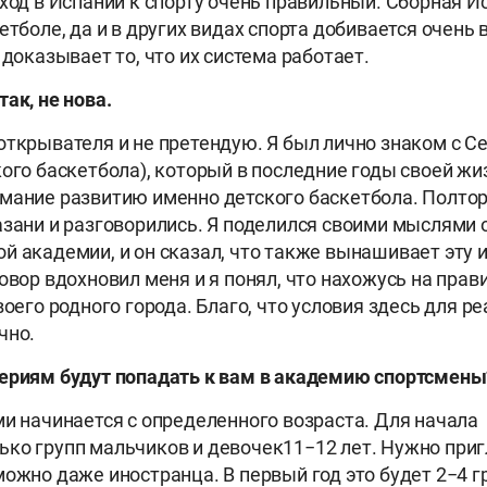
дход в Испании к спорту очень правильный. Сборная Ис
етболе, да и в других видах спорта добивается очень
 доказывает то, что их система работает.
ак, не нова.
открывателя и не претендую. Я был лично знаком с 
кого баскетбола), который в последние годы своей жи
мание развитию именно детского баскетбола. Полтор
азани и разговорились. Я поделился своими мыслями 
й академии, и он сказал, что также вынашивает эту 
овор вдохновил меня и я понял, что нахожусь на прав
воего родного города. Благо, что условия здесь для р
чно.
ериям будут попадать к вам в академию спортсмены
ми начинается с определенного возраста. Для начала
ко групп мальчиков и девочек11−12 лет. Нужно приг
можно даже иностранца. В первый год это будет 2−4 г