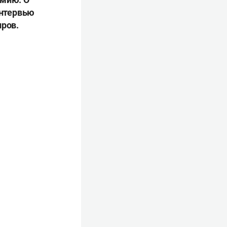
интервью
иров.