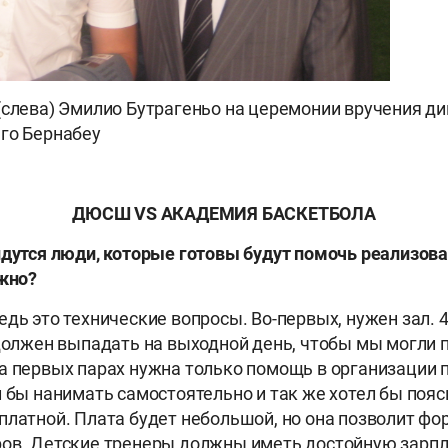
(слева) Эмилио Бутрагеньо на церемонии вручения д
го Бернабеу
ДЮСШ
VS
АКАДЕМИЯ БАСКЕТБОЛА
йдутся люди, которые готовы будут помочь реализова
ужно?
едь это технические вопросы. Во-первых, нужен зал. 4
 должен выпадать на выходной день, чтобы мы могли 
а первых парах нужна только помощь в организации
л бы нанимать самостоятельно и так же хотел бы пояс
платной. Плата будет небольшой, но она позволит фо
ов. Детские тренеры должны иметь достойную зарпл