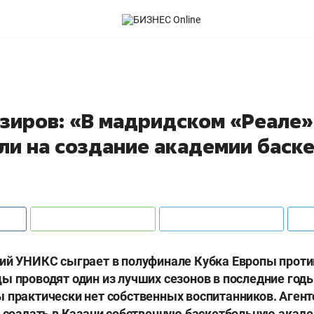
азиров: «В мадридском «Реале»
ли на создание академии баск
кий УНИКС сыграет в полуфинале Кубка Европы прот
ы проводят один из лучших сезонов в последние годы
 практически нет собственных воспитанников. Агентс
т создать в Казани собственную баскетбольную акад