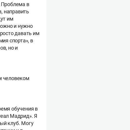
. Проблема в
, направить
дут им
можно и нужно
просто давать им
мия спорта», в
в, но и
ым человеком
ремя обучения в
Реал Мадрид». Я
ый клуб. Могу