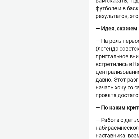
вам сказать, по
футболе и в баск
результатов, это
— Идея, скажем т
— На роль перво
(легенда советс
пристальное вни
встретились в К
централизованно
давно. Этот разг
начать хочу со с
проекта достато
— По каким крит
— Работа с деть
набираемнесколь
наставника, воз