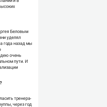
пании и в
 высоких
Сергея Беловым
зни уделял
а года назад мы
о
идею очень
ильном пути. И
еализации
?
ласить тренера-
руппы, через год