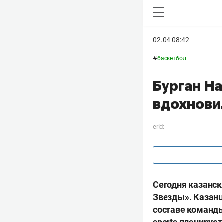
02.04 08:42
#
баскетбол
Бурган Н
вдохнови
erid:
Сегодня казанс
Звезды». Казанц
составе команды
sports планируе