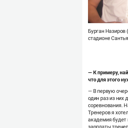
Бурган Назиров 
стадионе Сантья
— К примеру, на
что для этого н
— В первую очер
один раз из них
соревнования. Н
Тренеров я хоте
академия будет 
зарплаты тренер