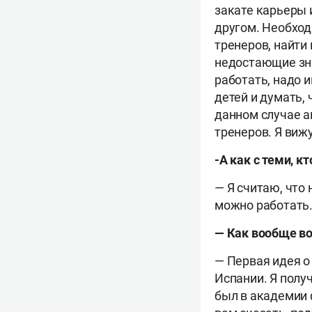
закате карьеры 
другом. Необход
тренеров, найти
недостающие зна
работать, надо 
детей и думать, 
данном случае а
тренеров. Я виж
-А как с теми, к
— Я считаю, что
можно работать
— Как вообще во
— Первая идея о
Испании. Я полу
был в академии 