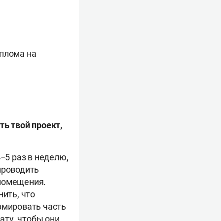
иплома на
ть твой проект,
−5 раз в неделю,
проводить
 помещения.
нить, что
рмировать часть
ату, чтобы они