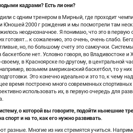
лодыми кадрами? Есть ли они?
дили с одним тренером в Мирный, где проходит чемпи
и Юношей 2000 г рождения и мы посмотрели там нес
жилось неоднозначное. Я понимаю, что это в первую 
их готовят… к сожалению, это очень, очень слабо. Бег
тливые, но, по большому счету это самоучки. Системы
в баскетболе нет. Условно говоря, во Владивостоке и
о-своему, в Красноярске по-другому, в центральной ча
 например, возьмем американский баскетбол, то у них
одготовки. Это конечно идеально и это то, к чему на
щее время построено много современных спортивных 
ективно использовать их, в первую очередь для разв
а.
систему, о которой вы говорите, подойти нынешние тр
на спорт и на то, как его нужно развивать
.
т разные. Многие из них стремятся учиться. Наприме