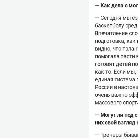
—
Как дела с мо
— Сегодня мы ез
баскетболу сред
Впечатление сло
подготовка, как 
видно, что талан
помогала расти 
готовят детей п
как-то. Если мы,
единая система п
России в настоя
очень важно эфф
массового спорт
— Могут ли под 
них свой взгляд 
— Тренеры бываю