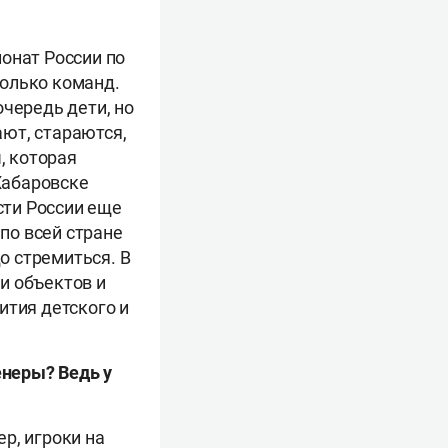
онат России по
колько команд.
очередь дети, но
ают, стараются,
, которая
 Хабаровске
сти России еще
 по всей стране
до стремиться. В
и объектов и
ития детского и
енеры? Ведь у
р, игроки на