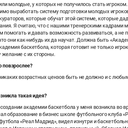
или молодые, у которых не получилось стать игроком
имо выработать систему подготовки молодых игроков
 кураторов, которые обучат этой системе, которые да
ния. Я считаю, что с нашими тренерскими кадрами 
им помогать и давать возможность развиваться, а не 
что они как-нибудь их да научат. Должна быть «Акаде
кадемия баскетбола, которая готовит не только игроко
у желание с их стороны.
то повзрослее?
 никаких возрастных цензов быть не должно и с люб
.
зникла такая идея?
 создании академии баскетбола у меня возникла во в
чал образование в бизнес школе футбольного клуба «
футбола «Реал Мадрид», видел изнутри и баскетбольн