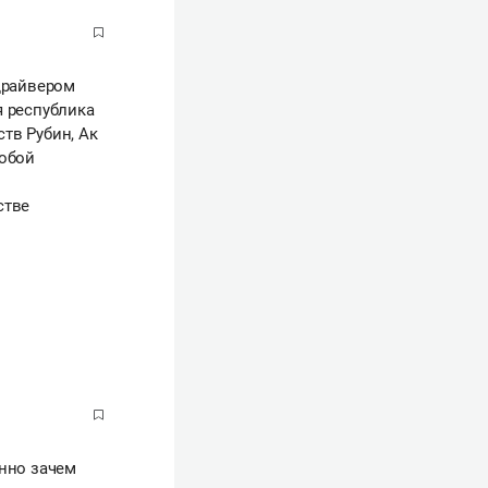
 драйвером
я республика
тв Рубин, Ак
собой
стве
анно зачем