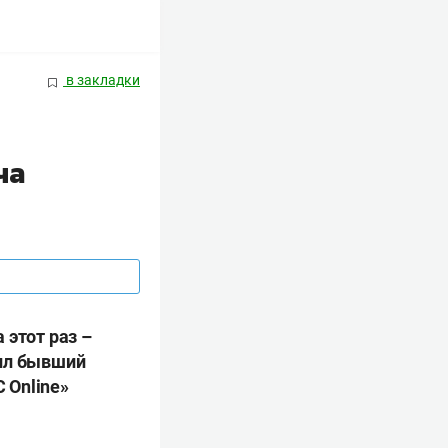
в закладки
ча
 этот раз –
бил бывший
 Online»