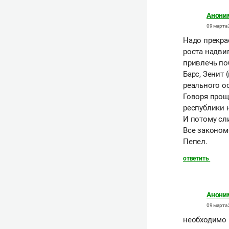
Анони
09 марта 
Надо прекра
роста надви
привлечь по
Барс, Зенит
реального о
Говоря прощ
республики 
И потому сли
Все законом
Пепел.
ответить
Анони
09 марта 
необходимо 