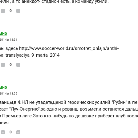
или , а то анекдот- стадион есть, а команду убили.
0
мно
2014 в 18:51
 здесь http://www.soccer-world.ru/smotret_onlajn/anzhi-
ya_translyaciya_9_marta_2014
0
мно
2014 в 18:55
азанцы,в ФНЛ не упадете,ценой героических усилий "Рубин" в п
рает "Луч-Энергию",за одно и реванш возьмет,и останется даль
в Премьер-лиге.Зато кто-нибудь по дешевке приберет клуб посл
ания
0