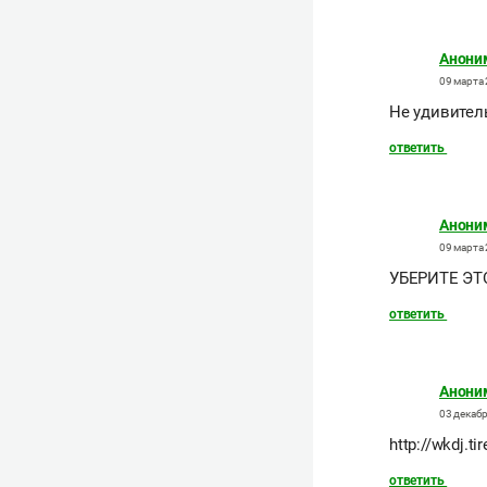
Анони
09 марта 
Не удивител
ответить
Анони
09 марта 
УБЕРИТЕ ЭТ
ответить
Анони
03 декабр
http://wkdj.t
ответить