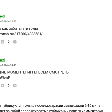
ned
я 2014 в 14:40
е как забиты эти голы
iresnab.ru/317266/4823581/
0
ned
я 2014 в 14:43
ИЕ МОМЕНТЫ ИГРЫ ВСЕМ СМОТРЕТЬ
/bF6roF
0
 публикуются только после модерации с задержкой 2-10 минут.
яет за собой право отказать в публикации вашего комментария.