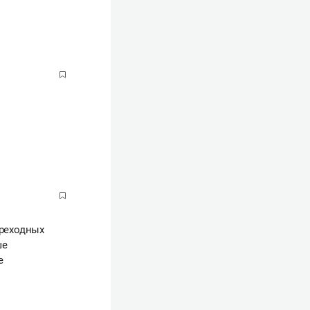
ереходных
ше
е