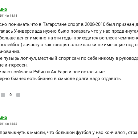
мно
2014 в 18:18
сно понимать что в Татарстане спорт в 2008-2010 был признан
галась Универсиада нужно было показать что у нас продвинута
больше денег именно на эти годы приходится всплеск чемпионс
 (волейбол) зачастую как говорят злые языки не имеющие под 
снования.
е пузырь лопнул, местный спорт сам по себе никому в руковод
не интересен.
вают сейчас и Рубин и Ак Барс и все остальные.
ерно бизнес есть бизнес в смысле долги надо отдавать.
0
мно
2014 в 18:32
привыкнуть к мысли, что большой футбол у нас кончился , стр