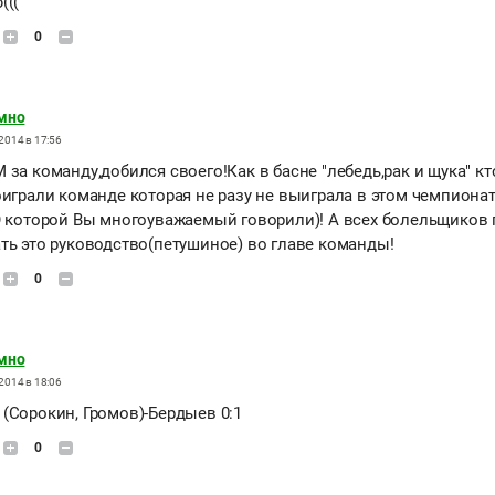
(((
0
мно
2014 в 17:56
за команду,добился своего!Как в басне "лебедь,рак и щука" кто
играли команде которая не разу не выиграла в этом чемпионате
О которой Вы многоуважаемый говорили)! А всех болельщиков
ть это руководство(петушиное) во главе команды!
0
мно
2014 в 18:06
(Сорокин, Громов)-Бердыев 0:1
0