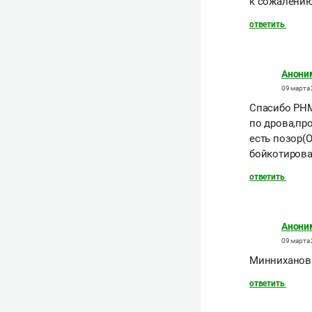
к сожалению
ответить
Анони
09 марта 
Спасибо РНМ 
по дрова,про
есть позор(
бойкотирова
ответить
Анони
09 марта 
Минниханов 
ответить