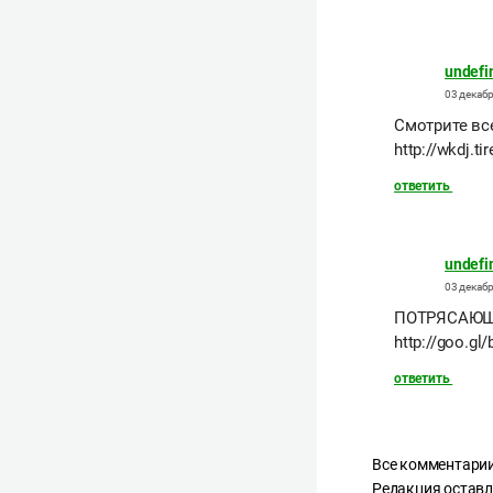
undefi
03 декабр
Смотрите вс
http://wkdj.t
ответить
undefi
03 декабр
ПОТРЯСАЮЩ
http://goo.gl
ответить
Все комментарии
Редакция оставл