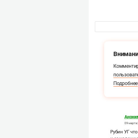
Внимани
Комментир
пользоват
Подробнее
Анони
09 марта 
Рубин УГ чт