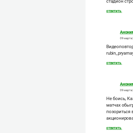
стадион стро
ответить
Анони
09 марта 
Видеоповторы
rubin_pryama
ответить
Анони
09 марта 
Не боись, К
матчах обыг
позориться 
акциониров
ответить