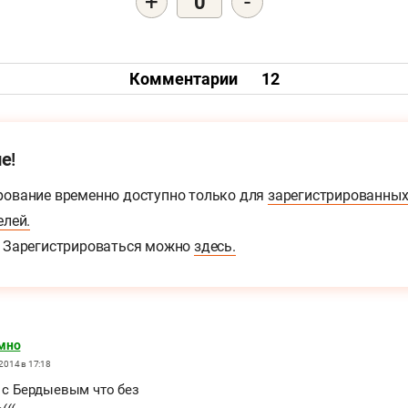
+
-
0
Комментарии
12
е!
ование временно доступно только для
зарегистрированны
елей.
Зарегистрироваться можно
здесь.
мно
2014 в 17:18
о с Бердыевым что без