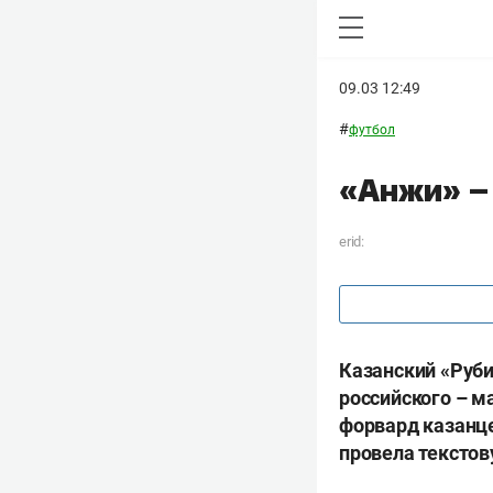
09.03 12:49
#
футбол
«Анжи» – 
erid:
Казанский «Руби
российского – м
форвард казанце
провела текстов