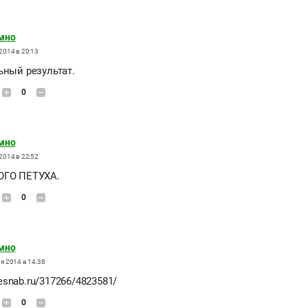
мно
2014 в 20:13
ьный результат.
0
мно
2014 в 22:52
ОГО ПЕТУХА.
0
мно
я 2014 в 14:38
iresnab.ru/317266/4823581/
0