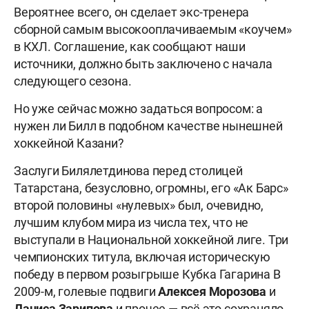
Вероятнее всего, он сделает экс-тренера
сборной самым высокооплачиваемым «коучем»
в КХЛ. Соглашение, как сообщают наши
источники, должно быть заключено с начала
следующего сезона.
Но уже сейчас можно задаться вопросом: а
нужен ли Билл в подобном качестве нынешней
хоккейной Казани?
Заслуги Билялетдинова перед столицей
Татарстана, безусловно, огромны, его «Ак Барс»
второй половины «нулевых» был, очевидно,
лучшим клубом мира из числа тех, что не
выступали в Национальной хоккейной лиге. Три
чемпионских титула, включая историческую
победу в первом розыгрыше Кубка Гагарина В
2009-м, голевые подвиги
Алексея Морозова
и
Даниса Зарипова
и прочее — всё это сохраняло