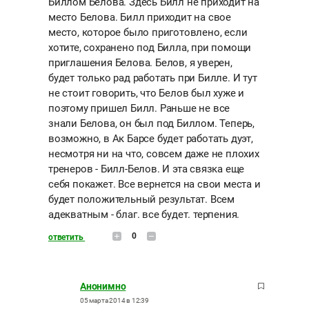
Биллом Белова. Здесь Билл не приходит на
место Белова. Билл приходит на свое
место, которое было приготовлено, если
хотите, сохранено под Билла, при помощи
приглашения Белова. Белов, я уверен,
будет только рад работать при Билле. И тут
не стоит говорить, что Белов был хуже и
поэтому пришел Билл. Раньше не все
знали Белова, он был под Биллом. Теперь,
возможно, в Ак Барсе будет работать дуэт,
несмотря ни на что, совсем даже не плохих
тренеров - Билл-Белов. И эта связка еще
себя покажет. Все вернется на свои места и
будет положительный результат. Всем
адекватным - благ. все будет. терпения.
0
ответить
Анонимно
05 марта 2014 в 12:39