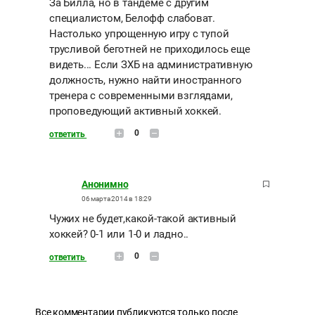
За Билла, но в тандеме с другим
специалистом, Белофф слабоват.
Настолько упрощенную игру с тупой
трусливой беготней не приходилось еще
видеть... Если ЗХБ на административную
должность, нужно найти иностранного
тренера с современными взглядами,
проповедующий активный хоккей.
0
ответить
Анонимно
06 марта 2014 в 18:29
Чужих не будет,какой-такой активный
хоккей? 0-1 или 1-0 и ладно..
0
ответить
Все комментарии публикуются только после