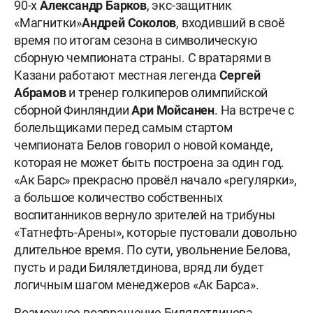
90-х
Александр Барков
, экс-защитник
«Магнитки»
Андрей Соколов
, входивший в своё
время по итогам сезона в символическую
сборную чемпионата страны. С вратарями в
Казани работают местная легенда
Сергей
Абрамов
и тренер голкиперов олимпийской
сборной Финляндии
Ари Мойсанен
. На встрече с
болельщиками перед самым стартом
чемпионата Белов говорил о новой команде,
которая не может быть построена за один год.
«Ак Барс» прекрасно провёл начало «регулярки»,
а большое количество собственных
воспитанников вернуло зрителей на трибуны
«Татнефть-Арены», которые пустовали довольно
длительное время. По сути, увольнение Белова,
пусть и ради Билялетдинова, вряд ли будет
логичным шагом менеджеров «Ак Барса».
Возможное возвращение Билялетдинова