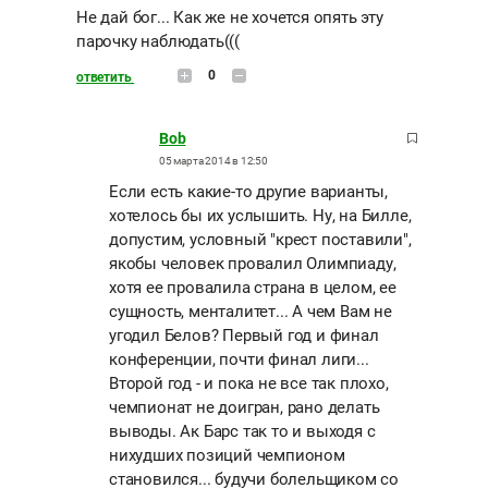
Не дай бог... Как же не хочется опять эту
парочку наблюдать(((
0
ответить
Bob
05 марта 2014 в 12:50
Если есть какие-то другие варианты,
хотелось бы их услышить. Ну, на Билле,
допустим, условный "крест поставили",
якобы человек провалил Олимпиаду,
хотя ее провалила страна в целом, ее
сущность, менталитет... А чем Вам не
угодил Белов? Первый год и финал
конференции, почти финал лиги...
Второй год - и пока не все так плохо,
чемпионат не доигран, рано делать
выводы. Ак Барс так то и выходя с
нихудших позиций чемпионом
становился... будучи болельщиком со