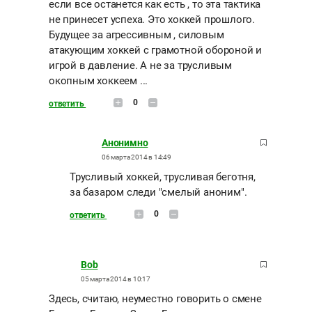
если все останется как есть , то эта тактика
не принесет успеха. Это хоккей прошлого.
Будущее за агрессивным , силовым
атакующим хоккей с грамотной обороной и
игрой в давление. А не за трусливым
окопным хоккеем ...
0
ответить
Анонимно
06 марта 2014 в 14:49
Трусливый хоккей, трусливая беготня,
за базаром следи "смелый аноним".
0
ответить
Bob
05 марта 2014 в 10:17
Здесь, считаю, неуместно говорить о смене