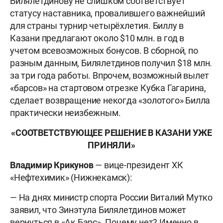
Билялетдинову не слишком соответствует
статусу наставника, провалившего важнейший
для страны турнир четырёхлетия. Биллу в
Казани предлагают около $10 млн. в год в
учетом всевозможных бонусов. В сборной, по
разным данным, Билялетдинов получил $18 млн.
за три года работы. Впрочем, возможный вылет
«барсов» на стартовом отрезке Кубка Гагарина,
сделает возвращение некогда «золотого» Билла
практически неизбежным.
«СООТВЕТСТВУЮЩЕЕ РЕШЕНИЕ В КАЗАНИ УЖЕ
ПРИНЯЛИ»
Владимир Крикунов
— вице-президент ХК
«Нефтехимик» (Нижнекамск):
— На днях министр спорта России Виталий Мутко
заявил, что Зинэтула Билялетдинов может
вернуться в «Ак Барс». Почему нет? Именно в