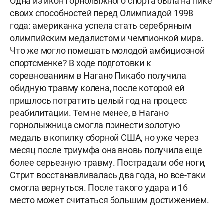
Одна из икон горнолыжного спорта была на пике
своих способностей перед Олимпиадой 1998
года: американка успела стать серебряным
олимпийским медалистом и чемпионкой мира.
Что же могло помешать молодой амбициозной
спортсменке? В ходе подготовки к
соревнованиям в Нагано Пикабо получила
обидную травму колена, после которой ей
пришлось потратить целый год на процесс
реабилитации. Тем не менее, в Нагано
горнолыжница смогла принести золотую
медаль в копилку сборной США, но уже через
месяц после триумфа она вновь получила еще
более серьезную травму. Пострадали обе ноги,
Стрит восстанавливалась два года, но все-таки
смогла вернуться. После такого удара и 16
место может считаться большим достижением.