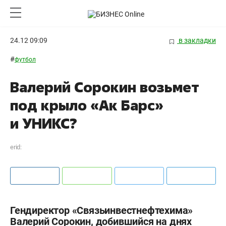
24.12 09:09
в закладки
#
футбол
Валерий Сорокин возьмет
под крыло «Ак Барс»
и УНИКС?
erid:
Гендиректор «Связьинвестнефтехима»
Валерий Сорокин, добившийся на днях