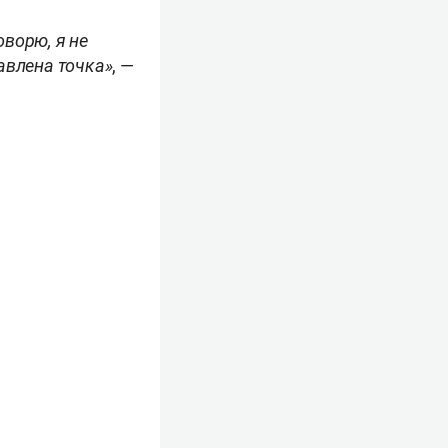
оворю, я не
авлена точка»
, —