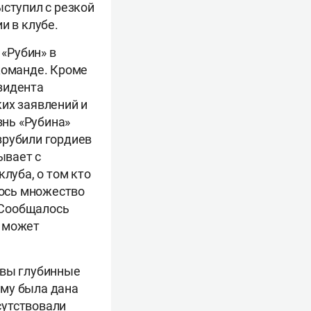
ыступил с резкой
и в клубе.
 «Рубин» в
команде. Кроме
зидента
их заявлений и
знь «Рубина»
азрубили гордиев
ывает с
луба, о том кто
лось множество
. Сообщалось
— может
овы глубинные
ему была дана
сутствовали