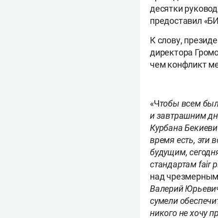
десятки руковод
предоставил «БИ
К слову, презид
директора Громо
чем конфликт ме
«Ч
тобы всем был
и завтрашним дн
Курбана Бекиеви
время есть, эти 
будущим, сегодн
стандартам fair p
над чрезмерным
Валерий Юрьеви
сумели обеспечи
никого не хочу п