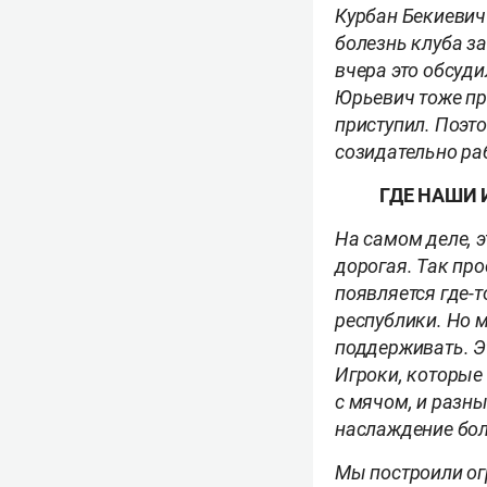
Курбан Бекиевич 
болезнь клуба з
вчера это обсуди
Юрьевич тоже про
приступил. Поэт
созидательно ра
ГДЕ НАШИ 
На самом деле, 
дорогая. Так про
появляется где-т
республики. Но м
поддерживать. Эт
Игроки, которые 
с мячом, и разны
наслаждение бо
Мы построили ог