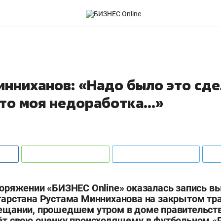
инниханов: «Надо было это сде
то моя недоработка...»
поряжении «БИЗНЕС Online» оказалась запись в
тарстана Рустама Минниханова на закрытом т
ещании, прошедшем утром в доме правительств
ёт свою оценку происходящему в футбольном «