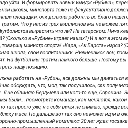
 надо уйти. И формировать новый имидж «Рубина», пере
ьной школы, минспорта тоже не факультативно долже
и наши площадки, они должны работать во благо нашег
тратим. Что у нас из трех миллионов мы не можем пят
футболистов вырастить что ли? На татарском: Ничэ ке
? (Сколько в «Рубине» играет наших?) И я вот в этом в
, товарищ министр спорта! «Кара, «Ак Барста» нэрсэ? (С
сная школа, свои воспитанники. Нижнекамск вон, посм
ят. На футбол мы тратим намного больше. Поэтому вы 
треть нашу позицию.
лжна работать на «Рубин», все должны мы двигаться в
час обсуждать, что, мол, так получилось, сяк получило
. Я не обвиняю Бердыева или кого-то еще, Сорокина. 
 мы были... посмотрите команды, как меняются, какой
Это так просто уже, я с себя вины не снимаю, прежде вс
блику и все. Но дальше вот так оно не может идти в о
оронно-промышленный комплекс: 20 лет ждал госзаказ