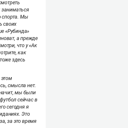
смотреть
н заниматься
о спорта. Мы
ь своих
ше «Рубинда»
иноват, а прежде
мотри, что у «Ак
отрите, как
тоже здесь
 этом
сь, смысла нет.
Значит, мы были
 футбол сейчас в
его сегодня я
жиданиях. Это
а, за это время