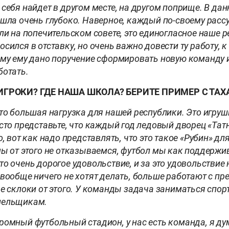
себя найдет в другом месте, на другом поприще. В дан
ашла очень глубоко. Наверное, каждый по-своему расс
ли на попечительском совете, это единогласное наше 
сился в отставку, но очень важно довести ту работу, к
ому ему дано поручение сформировать новую команду 
ботать.
ИГРОКИ? ГДЕ НАША ШКОЛА? БЕРИТЕ ПРИМЕР С ТА
это большая нагрузка для нашей республики. Это игруш
сто представьте, что каждый год ледовый дворец «Тат
о, вот как надо представлять, что это такое «Рубин» дл
ы от этого не отказываемся, футбол мы как поддержив
о очень дорогое удовольствие, и за это удовольствие 
вообще ничего не хотят делать, больше работают с пре
е склоки от этого. У команды задача заниматься спор
лельщикам.
ромный футбольный стадион, у нас есть команда, я ду