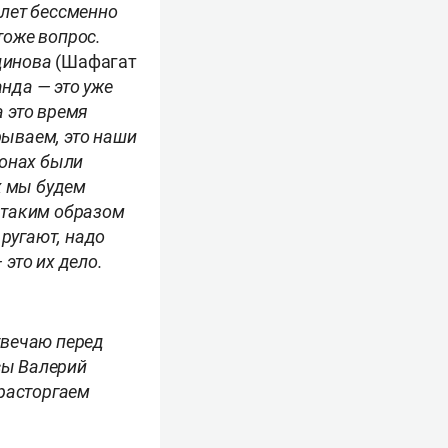
 лет бессменно
тоже вопрос.
тдинова
(Шафагат
нда — это уже
а это время
рываем, это наши
йонах были
х мы будем
ь таким образом
ругают, надо
 это их дело.
отвечаю перед
сы Валерий
расторгаем