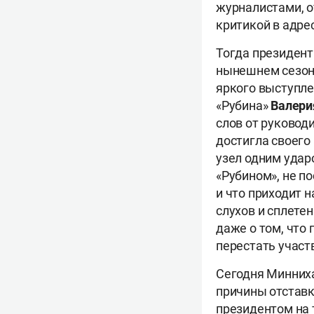
журналистами, о
критикой в адре
Тогда президент 
нынешнем сезоне
яркого выступле
«Рубина»
Валери
слов от руководи
достигла своего 
узел одним ударо
«Рубином», не п
и что приходит 
слухов и сплете
даже о том, что
перестать участ
Сегодня Минниха
причины отставк
президентом на 