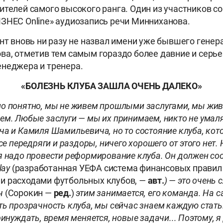
ителей самого высокого ранга. Один из участников 
ЗНЕС Online» аудиозапись речи Минниханова.
ент вновь ни разу не назвал имени уже бывшего генер
ва, отметив тем самым гораздо более давние и серь
неджера и тренера.
«БОЛЕЗНЬ КЛУБА ЗАШЛА ОЧЕНЬ ДАЛЕКО»
о понятно, мы не живем прошлыми заслугами, мы жи
ем. Любые заслуги — мы их принимаем, никто не умаля
ча и Камиля Шамильевича, но то состояние клуба, кот
все передряги и раздоры, ничего хорошего от этого нет.
я надо провести реформирование клуба. Он должен со
lay
(разработанная УЕФА система финансовых правил
и расходами футбольных клубов,
—
авт.
) — это очень
ч
(Сорокин —
ред.
)
этим занимается, его команда. На 
ть прозрачность клуба, мы сейчас знаем каждую стать
ринуждать, время меняется, новые задачи... Поэтому, я