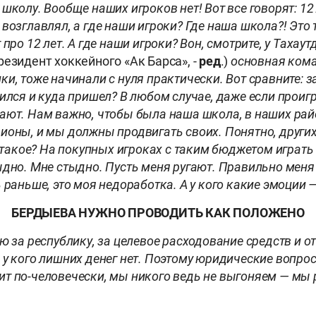
школу. Вообще наших игроков нет! Вот все говорят: 12
возглавлял, а где наши игроки? Где наша школа?! Это 
 про 12 лет. А где наши игроки? Вон, смотрите, у Тахау
резидент хоккейного «Ак Барса», -
ред
.)
основная кома
и, тоже начинали с нуля практически. Вот сравните: з
ился и куда пришел? В любом случае, даже если проиг
ают. Нам важно, чтобы была наша школа, в наших ра
ионы, и мы должны продвигать своих. Понятно, други
о такое? На покупных игроках с таким бюджетом играт
дно. Мне стыдно. Пусть меня ругают. Правильно меня 
 раньше, это моя недоработка. А у кого какие эмоции —
БЕРДЫЕВА НУЖНО ПРОВОДИТЬ КАК ПОЛОЖЕНО
ю за республику, за целевое расходование средств и 
 у кого лишних денег нет. Поэтому юридические вопро
т по-человечески, мы никого ведь не выгоняем — мы 