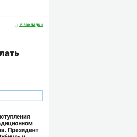
в закладки
лать
ыступления
радиционном
а. Президент
Рубине» и