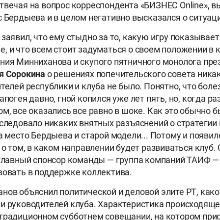
твечая на вопрос корреспондента «БИЗНЕС Online», в
с Бердыева и в целом негативно высказался о ситуаци
заявил, что ему стыдно за то, какую игру показывает
, и что всем стоит задуматься о своем положении в 
ния Минниханова и скупого пятничного монолога пре
я Сорокина
о решениях попечительского совета никак
телей республики и клуба не было. Понятно, что боле
апогея давно, гной копился уже лет пять, но, когда р
м, все оказались все равно в шоке. Как это обычно б
оследовало никаких внятных разъяснений о стратегии к
на место Бердыева и старой модели... Потому и появи
н о том, в каком направлении будет развиваться клуб
 главный спонсор команды — группа компаний ТАИФ 
вовать в поддержке коллектива.
нов объяснил политической и деловой элите РТ, как
и руководителей клуба. Характеристика происходящ
традиционном субботнем совещании, на котором при