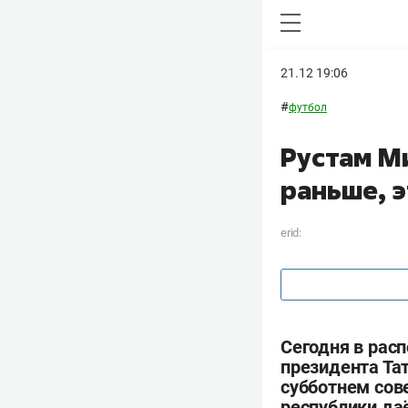
21.12 19:06
#
футбол
Рустам М
раньше, э
erid:
Сегодня в рас
президента Та
субботнем сов
республики да