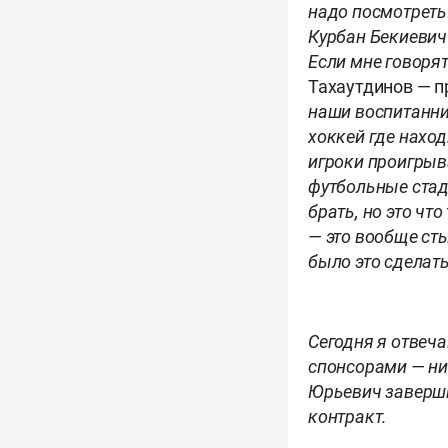
надо посмотреть 
Курбан Бекиевич 
Если мне говорят
Тахаутдинов — п
наши воспитанник
хоккей где наход
игроки проигрыв
футбольные стад
брать, но это чт
—
это вообще сты
было это сделать
Сегодня я отвеча
спонсорами — ни
Юрьевич заверши
контракт.