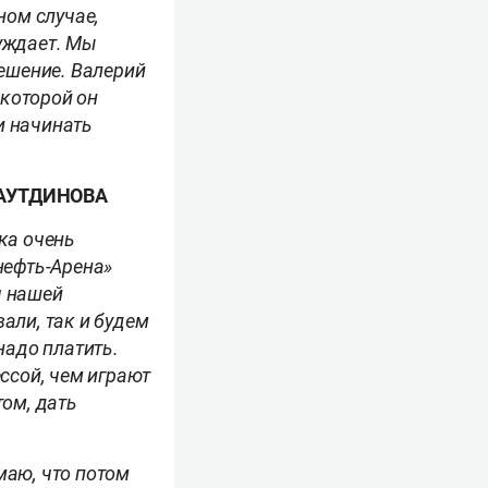
ном случае,
уждает. Мы
решение. Валерий
 которой он
и начинать
ХАУТДИНОВА
ка очень
нефть-Арена»
я нашей
али, так и будем
надо платить.
ссой, чем играют
том, дать
маю, что потом