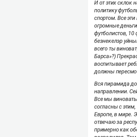
И от этих склок
политику футбол
спортом. Все эт
огромные деньги 
футболистов, 10 
безнекелэр уйный
всего ты виноват
Барса»?) Прекра
воспитывает реб
должны пересмо
Вся пирамида до
направлении. Сей
Все мы виноваты
согласны с этим,
Европе, в мире. 
отвечаю за респу
примерно как об