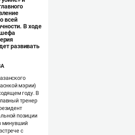
главного
вление
о всей
чности. В ходе
л шефа
лерия
удет развивать
ВА
казанского
заснкой мэрии)
ходящем году. В
главный тренер
президент
альной позиции
 в минувший
встрече с