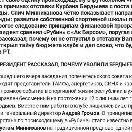
о причинах отставки Курбана Бердыева с поста 
ды. Спич Минниханова чётко показывает напра
нды: развитие собственной спортивной школы п
трогое следование принципам финансовой прозра
зидент сравнил «Рубин» с «Ак Барсом», поруга
рассказал, почему он не отпустил в отставку Ва
ткрыл тайну бюджета клуба и дал слово, что б
 РТ.
РЕЗИДЕНТ РАССКАЗАЛ, ПОЧЕМУ УВОЛИЛИ БЕРДЫЕ
ошедшего вчера заседания попечительского совета 
входят представители ТАИФа, энергетиков, СИНХ и ка
 громкое событие в спортивной жизни республики в у
правлен бессменный на протяжении 12 с лишним лет 
ердыев
. Вместе с ним работы в клубе лишились вице-
и генеральный директор
Андрей Громов
. О принципи
рстана по происходящему в «Рубине» стало известно
устам Минниханов
на традиционной предновогодней 