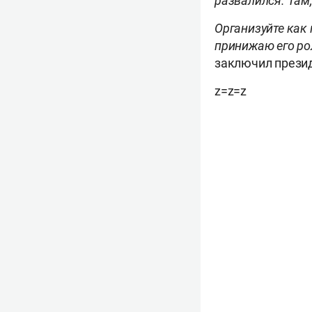
развалился. Там,
Организуйте как 
принижаю его ро
заключил прези
z=z=z