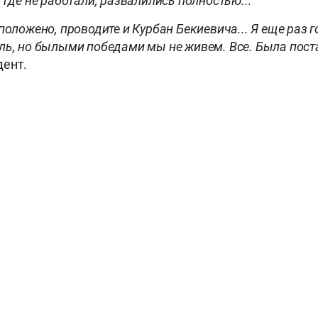
 где не работали, развалились полностью...
положено, проводите и Курбан Бекиевича... Я еще раз г
ль, но былыми победами мы не живем. Все. Была пост
дент.