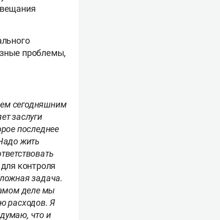
совещания
ального
езные проблемы,
вем сегодняшним
ет заслуги
орое последнее
 Надо жить
ответствовать
 для контроля
 сложная задача.
самом деле мы
ю расходов. Я
 думаю, что и