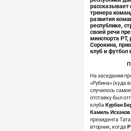
рассказывает 
тренера коман
развития кома
республике, с
своей речи пре
минспорта РТ, 
Сорокина, прио
клуб и футбол в
П
На заседании пр
«Рубина» (куда 
случилось самое
отставку был от
клуба
Курбан Б
Камиль Исхаков
президента Тата
вторник, когда
Р