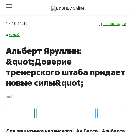
17.10 11:49
в закладки
#
хоккей
Альберт Яруллин:
&quot;Доверие
тренерского штаба придает
новые силы&quot;
erid:
Для защитника казанского «Ак Барса» Альберта