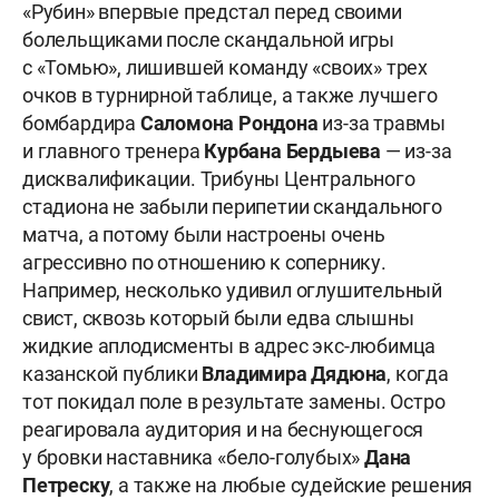
«Рубин» впервые предстал перед своими
болельщиками после скандальной игры
с «Томью», лишившей команду «своих» трех
очков в турнирной таблице, а также лучшего
бомбардира
Саломона Рондона
из-за травмы
и главного тренера
Курбана Бердыева
— из-за
дисквалификации. Трибуны Центрального
стадиона не забыли перипетии скандального
матча, а потому были настроены очень
агрессивно по отношению к сопернику.
Например, несколько удивил оглушительный
свист, сквозь который были едва слышны
жидкие аплодисменты в адрес экс-любимца
казанской публики
Владимира Дядюна
, когда
тот покидал поле в результате замены. Остро
реагировала аудитория и на беснующегося
у бровки наставника «бело-голубых»
Дана
Петреску
, а также на любые судейские решения