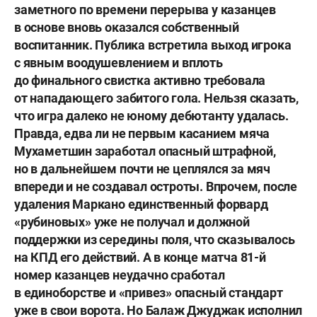
заметного по времени перерыва у казанцев
в основе вновь оказался собственный
воспитанник. Публика встретила выход игрока
с явным воодушевлением и вплоть
до финального свистка активно требовала
от нападающего забитого гола. Нельзя сказать,
что игра далеко не юному дебютанту удалась.
Правда, едва ли не первым касанием мяча
Мухаметшин заработал опасный штрафной,
но в дальнейшем почти не цеплялся за мяч
впереди и не создавал остроты. Впрочем, после
удаления Маркано единственный форвард
«рубиновых» уже не получал и должной
поддержки из середины поля, что сказывалось
на КПД его действий. А в конце матча 81-й
номер казанцев неудачно сработал
в единоборстве и «привез» опасный стандарт
уже в свои ворота. Но
Балаж Джуджак
исполнил