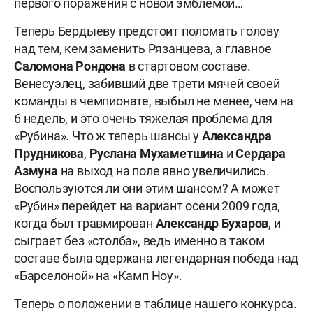
первого поражения с новой эмблемой…
Теперь Бердыеву предстоит поломать голову
над тем, кем заменить Рязанцева, а главное
Саломона Рондона
в стартовом составе.
Венесуэлец, забивший две трети мячей своей
команды в чемпионате, выбыл не менее, чем на
6 недель, и это очень тяжелая проблема для
«Рубина». Что ж теперь шансы у
Александра
Прудникова
,
Руслана Мухаметшина
и
Сердара
Азмуна
на выход на поле явно увеличились.
Воспользуются ли они этим шансом? А может
«Рубин» перейдет на вариант осени 2009 года,
когда был травмирован
Александр Бухаров
, и
сыграет без «столба», ведь именно в таком
составе была одержана легендарная победа над
«Барселоной» на «Камп Ноу».
Теперь о положении в таблице нашего конкурса.