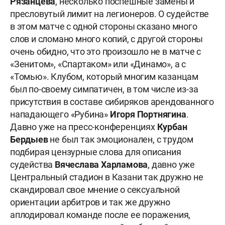
Рязанцева
, несколько поспешные замены и
пресловутый лимит на легионеров. О судействе
в этом матче с одной стороны сказано много
слов и сломано много копий, с другой стороны
очень обидно, что это произошло не в матче с
«Зенитом», «Спартаком» или «Динамо», а с
«Томью». Клубом, который многим казанцам
был по-своему симпатичен, в том числе из-за
присутствия в составе сибиряков арендованного
нападающего «Рубина»
Игоря
Портнягина
.
Давно уже на пресс-конференциях
Курбан
Бердыев
не был так эмоционален, с трудом
подбирая цензурные слова для описания
судейства
Вячеслава Харламова
, давно уже
Центральный стадион в Казани так дружно не
скандировал свое мнение о сексуальной
ориентации арбитров и так же дружно
аплодировал команде после ее поражения,