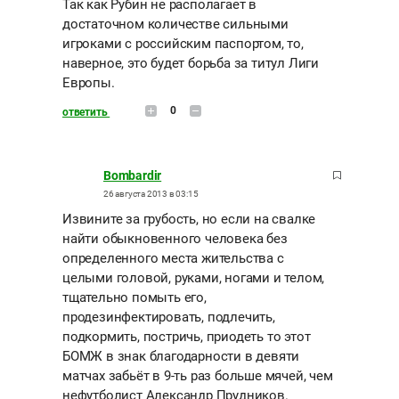
Так как Рубин не располагает в
достаточном количестве сильными
игроками с российским паспортом, то,
наверное, это будет борьба за титул Лиги
Европы.
0
ответить
Bombardir
26 августа 2013 в 03:15
Извините за грубость, но если на свалке
найти обыкновенного человека без
определенного места жительства с
целыми головой, руками, ногами и телом,
тщательно помыть его,
продезинфектировать, подлечить,
подкормить, постричь, приодеть то этот
БОМЖ в знак благодарности в девяти
матчах забьёт в 9-ть раз больше мячей, чем
нефутболист Александр Прудников.