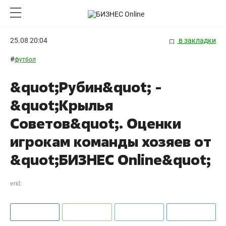
25.08 20:04
в закладки
#
футбол
&quot;Рубин&quot; -
&quot;Крылья
Советов&quot;. Оценки
игрокам команды хозяев от
&quot;БИЗНЕС Online&quot;
erid: