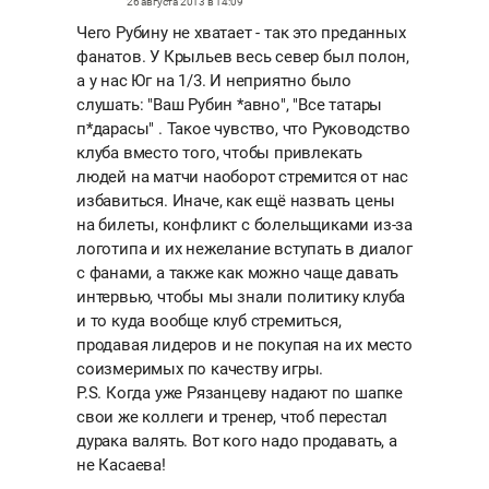
26 августа 2013 в 14:09
Чего Рубину не хватает - так это преданных
фанатов. У Крыльев весь север был полон,
а у нас Юг на 1/3. И неприятно было
слушать: "Ваш Рубин *авно", "Все татары
п*дарасы" . Такое чувство, что Руководство
клуба вместо того, чтобы привлекать
людей на матчи наоборот стремится от нас
избавиться. Иначе, как ещё назвать цены
на билеты, конфликт с болельщиками из-за
логотипа и их нежелание вступать в диалог
с фанами, а также как можно чаще давать
интервью, чтобы мы знали политику клуба
и то куда вообще клуб стремиться,
продавая лидеров и не покупая на их место
соизмеримых по качеству игры.
P.S. Когда уже Рязанцеву надают по шапке
свои же коллеги и тренер, чтоб перестал
дурака валять. Вот кого надо продавать, а
не Касаева!