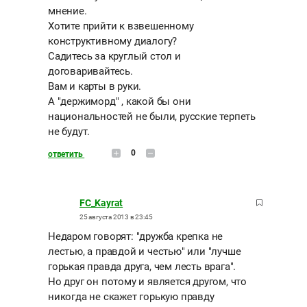
мнение.
Хотите прийти к взвешенному
конструктивному диалогу?
Садитесь за круглый стол и
договаривайтесь.
Вам и карты в руки.
А "держиморд" , какой бы они
национальностей не были, русские терпеть
не будут.
0
ответить
FC_Kayrat
25 августа 2013 в 23:45
Недаром говорят: "дружба крепка не
лестью, а правдой и честью" или "лучше
горькая правда друга, чем лесть врага".
Но друг он потому и является другом, что
никогда не скажет горькую правду