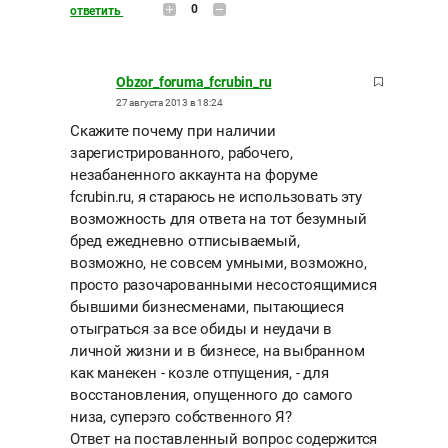
0
ответить
Obzor_foruma_fcrubin_ru
27 августа 2013 в 18:24
Скажите почему при наличии
зарегистрированного, рабочего,
незабаненного аккаунта на форуме
fcrubin.ru, я стараюсь не использовать эту
возможность для ответа на тот безумный
бред ежедневно отписываемый,
возможно, не совсем умными, возможно,
просто разочарованными несостоящимися
бывшими бизнесменами, пытающиеся
отыграться за все обиды и неудачи в
личной жизни и в бизнесе, на выбранном
как манекен - козле отпущения, - для
восстановления, опущенного до самого
низа, суперэго собственного Я?
Ответ на поставленный вопрос содержится