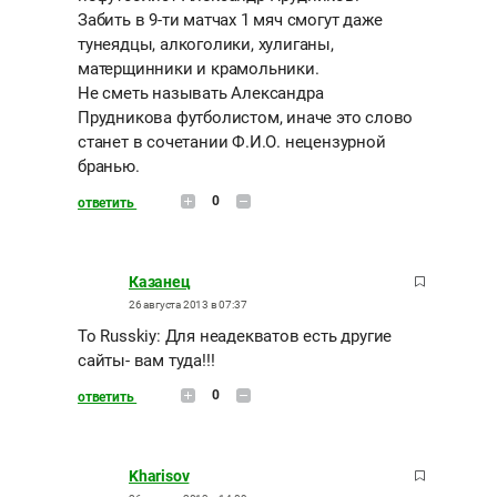
Забить в 9-ти матчах 1 мяч смогут даже
тунеядцы, алкоголики, хулиганы,
матерщинники и крамольники.
Не сметь называть Александра
Прудникова футболистом, иначе это слово
станет в сочетании Ф.И.О. нецензурной
бранью.
0
ответить
Казанец
26 августа 2013 в 07:37
То Russkiy: Для неадекватов есть другие
сайты- вам туда!!!
0
ответить
Kharisov