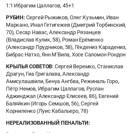
1:1 Ибрагим Цаллагов, 45+1
РУБИН:
Сергей Рыжиков, Олег Кузьмин, Иван
Маркано, Инал Гетигежев (Дмитрий Торбинский,
70), Сесар Навас, Александр Рязанцев
(Владислав Кулик, 58), Роман Ерёменко
(Александр Прудников, 58), Гёкдениз Карадениз,
Бибрас Натхо, Янн М’Вила, Хосе Саломон Рондон
КРЫЛЬЯ СОВЕТОВ:
Сергей Веремко, Станислав
Драгун, Гиа Григалава, Александр
Амисулашвили, Бенуа Ангбва, Режиналь Горо,
Пётр Немов, Ибрагим Цаллагов, Руслан
Аджинджал (Александр Елисеев, 86), Евгений
Баляйкин (Игорь Семшов, 56), Сергей
Корниленко (Луис Кабальеро, 78)
НЕРЕАЛИЗОВАННЫЙ ПЕНАЛЬТИ: