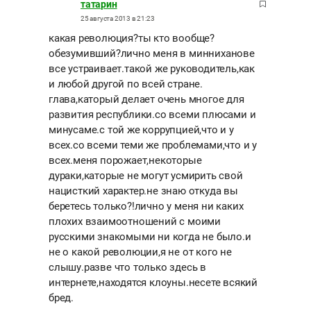
татарин
25 августа 2013 в 21:23
какая революция?ты кто вообще?
обезумивший?лично меня в минниханове
все устраивает.такой же руководитель,как
и любой другой по всей стране.
глава,каторый делает очень многое для
развития республики.со всеми плюсами и
минусаме.с той же коррупцией,что и у
всех.со всеми теми же проблемами,что и у
всех.меня порожает,некоторые
дураки,каторые не могут усмирить свой
нацисткий характер.не знаю откуда вы
беретесь только?!лично у меня ни каких
плохих взаимоотношений с моими
русскими знакомыми ни когда не было.и
не о какой революции,я не от кого не
слышу.разве что только здесь в
интернете,находятся клоуны.несете всякий
бред.