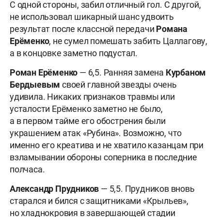
С одной стороны, забил отличный гол. С другой,
не использовал шикарный шанс удвоить
результат после классной передачи
Романа
Ерёменко
, не сумел помешать забить Цаллагову,
а в концовке заметно подустал.
Роман Ерёменко
— 6,5. Ранняя замена
Курбаном
Бердыевым
своей главной звезды очень
удивила. Никаких признаков травмы или
усталости Ерёменко заметно не было,
а в первом тайме его обострения были
украшением атак «Рубина». Возможно, что
именно его креатива и не хватило казанцам при
взламывании обороны соперника в последние
полчаса.
Александр Прудников
— 5,5. Прудников вновь
старался и бился с защитниками «Крыльев»,
но хладнокровия в завершающей стадии