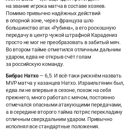
на звание игрока матча в составе хозяев.
Помимо привычно надёжных действий
в опорной зоне, через француза шло
большинство атак «Рубина», а его роскошную
передачу в центр чужой штрафной Карадениз
просто не мог не преобразовать в забитый мяч.
Во втором тайме отметился отличным дальним
ударом, едва не открыв счёт голам
за российскую команду.
Бибрас Натхо
— 6,5. И всё-таки рискнём назвать
MVP матча у казанцев Натхо. Израильтянин был,
едва ли не впервые в сезоне, похож на себя
прежнего, много работал с мячом, постоянно
отмечался опасными атакующими передачами,
а в середине второго тайма потряс перекладину
отличным сверхдальним ударом. Привычно
исполнял все стандартные положения.