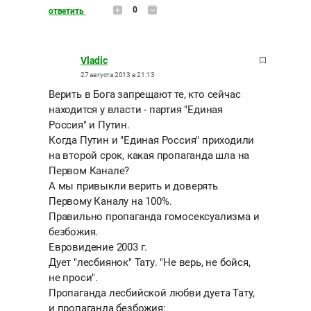
0
ответить
Vladic
27 августа 2013 в 21:13
Верить в Бога запрещают те, кто сейчас
находится у власти - партия "Единая
Россия" и Путин.
Когда Путин и "Единая Россия" приходили
на второй срок, какая пропаганда шла на
Первом Канале?
А мы привыкли верить и доверять
Первому Каналу на 100%.
Правильно пропаганда гомосексуализма и
безбожия.
Евровидение 2003 г.
Дует "лесбиянок" Тату. "Не верь, не бойся,
не проси".
Пропаганда лесбийской любви дуета Тату,
и пропаганда безбожия: