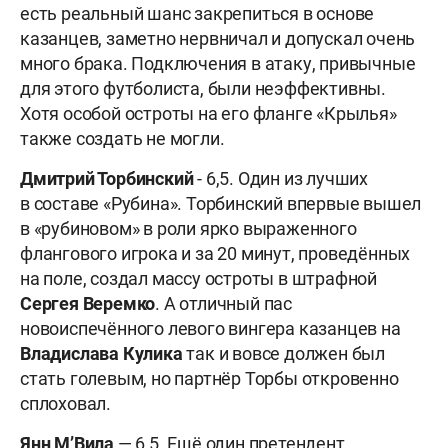
есть реальный шанс закрепиться в основе
казанцев, заметно нервничал и допускал очень
много брака. Подключения в атаку, привычные
для этого футболиста, были неэффективны.
Хотя особой остроты на его фланге «Крылья»
также создать не могли.
Дмитрий Торбинский
- 6,5. Один из лучших
в составе «Рубина». Торбинский впервые вышел
в «рубиновом» в роли ярко выраженного
флангового игрока и за 20 минут, проведённых
на поле, создал массу остроты в штрафной
Сергея Веремко
. А отличный пас
новоиспечённого левого вингера казанцев на
Владислава Кулика
так и вовсе должен был
стать голевым, но партнёр Торбы откровенно
сплоховал.
Янн М’Вила
— 6,5. Ещё один претендент