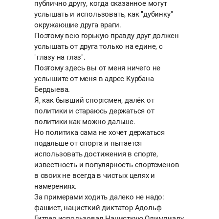
публично другу, когда сказанное могут
услышать и использовать, как "дубинку"
окружающие друга враги.
Поэтому всю горькую правду друг должен
услышать от друга только на едине, с
"глазу на глаз".
Поэтому здесь вы от меня ничего не
услышите от меня в адрес Курбана
Бердыева.
Я, как бывший спортсмен, далёк от
политики и стараюсь держаться от
политики как можно дальше.
Но политика сама не хочет держаться
подальше от спорта и пытается
использовать достижения в спорте,
известность и популярность спортсменов
в своих не всегда в чистых целях и
намерениях.
За примерами ходить далеко не надо:
фашист, нацисткий диктатор Адольф
Гитлер использовал Нацисткую Олимпиаду