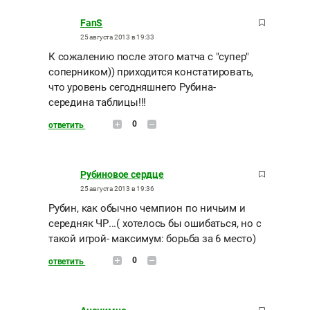
FanS
25 августа 2013 в 19:33
К сожалению после этого матча с "супер"
соперником)) приходится констатировать,
что уровень сегодняшнего Рубина-
середина таблицы!!!
0
ответить
Рубиновое сердце
25 августа 2013 в 19:36
Рубин, как обычно чемпион по ничьим и
середняк ЧР...( хотелось бы ошибаться, но с
такой игрой- максимум: борьба за 6 место)
0
ответить