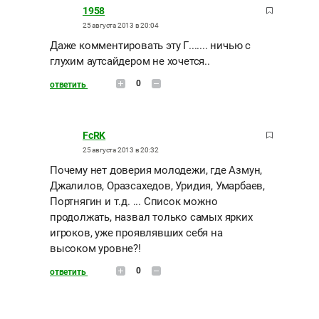
1958
25 августа 2013 в 20:04
Даже комментировать эту Г....... ничью с
глухим аутсайдером не хочется..
0
ответить
FcRK
25 августа 2013 в 20:32
Почему нет доверия молодежи, где Азмун,
Джалилов, Оразсахедов, Уридия, Умарбаев,
Портнягин и т.д. ... Список можно
продолжать, назвал только самых ярких
игроков, уже проявлявших себя на
высоком уровне?!
0
ответить