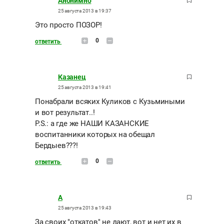
Анонимно
25 августа 2013 в 19:37
Это просто ПОЗОР!
0
ответить
Казанец
25 августа 2013 в 19:41
Понабрали всяких Куликов с Кузьмиными
и вот результат..!
P.S.: а где же НАШИ КАЗАНСКИЕ
воспитанники которых на обещал
Бердыев???!
0
ответить
А
25 августа 2013 в 19:43
За своих "откатов" не дают, вот и нет их в