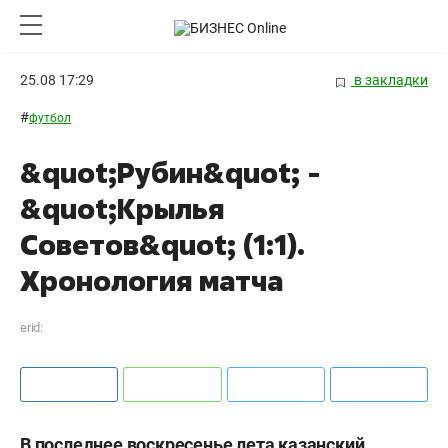
25.08 17:29
в закладки
#
футбол
&quot;Рубин&quot; -
&quot;Крылья
Советов&quot; (1:1).
Хронология матча
erid:
В последнее воскресенье лета казанский