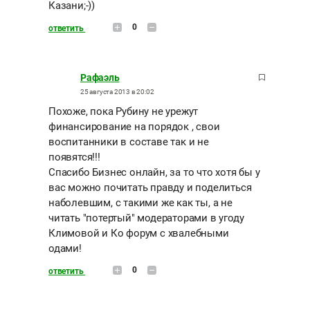
Казани;-))
0
ответить
Рафаэль
25 августа 2013 в 20:02
Похоже, пока Рубину не урежут
финансирование на порядок , свои
воспитанники в составе так и не
появятся!!!
Спасибо Бизнес онлайн, за то что хотя бы у
вас можно почитать правду и поделиться
наболевшим, с такими же как ты, а не
читать "потертый" модераторами в угоду
Климовой и Ко форум с хвалебными
одами!
0
ответить