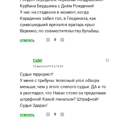
Курбана Бердыева с Днём Рождения!
У нас на стадионе в момент, когда
Карадениз забил гол, в Гекдениза, как
сумасшедший врезался вратарь крыс
Веремко, по совместительству бульбаш.
0
ответить
Cabir
25 августа 2013 в 18:20
Судья террорист!
У меня с трибуны телесный угол обзора
меньше, чем у этого слепого судьи. ДА и то
я разглядел, что Навас стоял за пределами
штрафной! Какой пенальти? Штрафной!
Судья 3дарас!
0
ответить