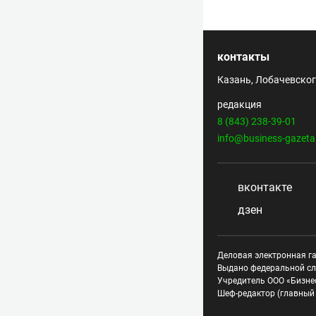
контакты
Казань, Лобачевского
редакция
8 (843) 238-39-01
info@business-gazeta
вконтакте
дзен
Деловая электронная га
Выдано федеральной сл
Учредитель ООО «Бизне
Шеф-редактор (главный 