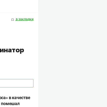
в закладки
минатор
са» в качестве
не помешал