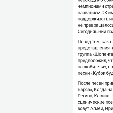
чемпионами стра
названием СК им
поддерживать ин
не превращалось
Сегодняшний пра
Перед тем, как 
представления н
группа «Шопенга
предположил, что
на любителя», п
песни «Кубок бу
После песен при
Барса», Когда н
Регина, Карина, 
сценические псе
зовут Алией, Ир