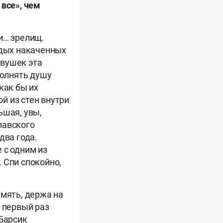
 все», чем
и… зрелищ.
одых накаченных
евушек эта
полнять душу
как бы их
й из стен внутри
ьшая, увы,
лавского
два года.
 с одним из
 Спи спокойно,
амять, держа на
В первый раз
 Барсик