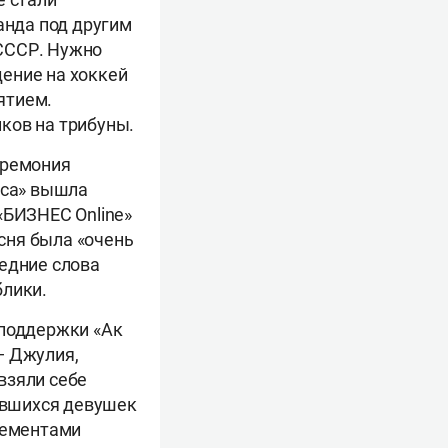
анда под другим
СССР. Нужно
ение на хоккей
ятием.
ков на трибуны.
еремония
рса» вышла
«БИЗНЕС Online»
есня была «очень
ледние слова
блики.
 поддержки «Ак
— Джулия,
 взяли себе
тавшихся девушек
лементами