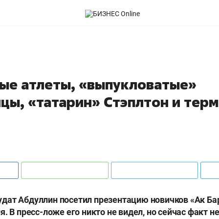
ые атлеты, «выпукловатые»
цы, «татарин» Стэплтон и тер
ат Абдуллин посетил презентацию новичков «Ак Бар
я. В пресс-ложе его никто не видел, но сейчас факт 