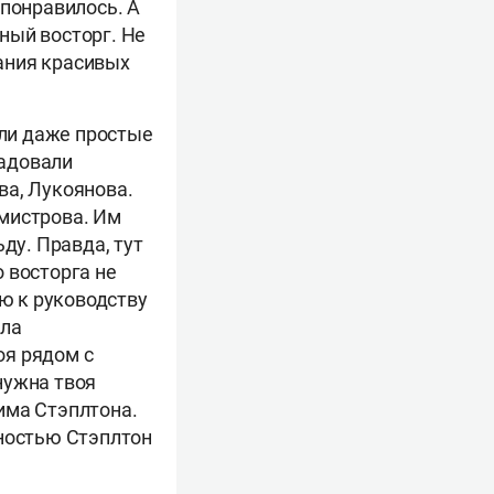
 понравилось. А
ный восторг. Не
ания красивых
али даже простые
радовали
ва, Лукоянова.
мистрова. Им
ду. Правда, тут
 восторга не
ию к руководству
ила
оя рядом с
нужна твоя
има Стэплтона.
шностью Стэплтон