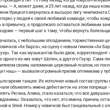
ны. — А, может даже, и 25 лет назад, когда наша ком
ени Урицкого вернулась в высшую лигу чемпионата 
терес у людей к своей любимой команде, чтобы хожд
 в привычку, а продолжало оставаться любимым зан
здник — первый шаг к тому, чтобы вернуть болельщи
началась, с небольшим опозданием, торжественная ц
овичков «Ак Барса», на сцену с новым гимном «Ак Ба
уэр». Так как музыкантов было двое, корреспондент 
 одного из них зовут Шопен, а другого Гауэр. Сама п
рипевом своим, напоминая церковный псалом, но пос
дет наш» — вызвали огромный прилив оптимизма у пу
шло время танцев. Их исполнял новый состав группы
ачали объявлять имена дебютанток на этом поприще 
опять Регина, Алина, стало казаться, что все девушки
вдонимы. Оказалось, что нет, это имена, причем, ос
иной и Элей. Номер у новичков был танцевальный с э