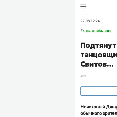
22.08 12:24
#
джаудат абдуллин
Подтянут
танцовщи
Свитов…
erid:
Неистовый Джауд
обычного зрител