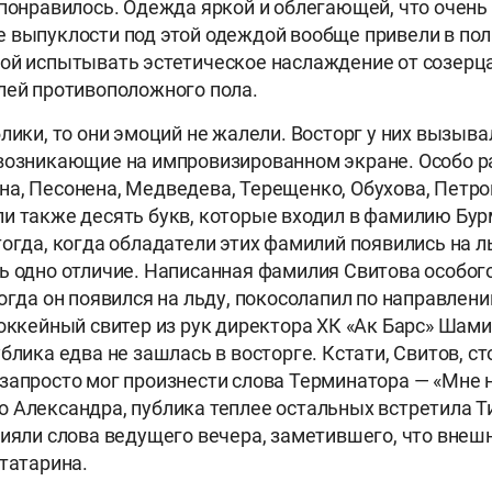
 понравилось. Одежда яркой и облегающей, что очень
 выпуклости под этой одеждой вообще привели в пол
ой испытывать эстетическое наслаждение от созерц
лей противоположного пола.
блики, то они эмоций не жалели. Восторг у них вызыв
 возникающие на импровизированном экране. Особо 
а, Песонена, Медведева, Терещенко, Обухова, Петро
и также десять букв, которые входил в фамилию Бур
тогда, когда обладатели этих фамилий появились на ль
ь одно отличие. Написанная фамилия Свитова особого
когда он появился на льду, покосолапил по направлен
хоккейный свитер из рук директора ХК «Ак Барс» Шам
блика едва не зашлась в восторге. Кстати, Свитов, ст
запросто мог произнести слова Терминатора — «Мне 
 Александра, публика теплее остальных встретила Т
лияли слова ведущего вечера, заметившего, что вне
 татарина.