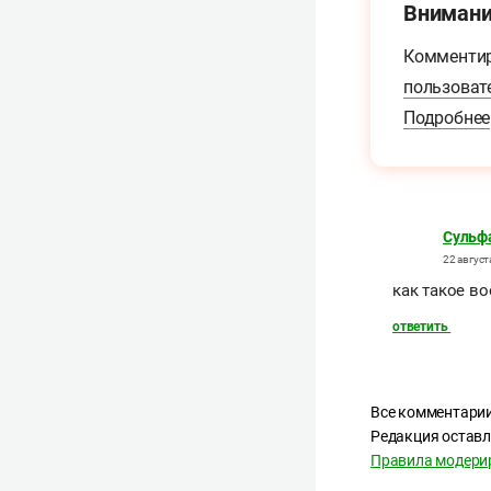
Внимани
Комментир
пользоват
Подробнее
Сульф
22 август
как такое в
ответить
Все комментарии
Редакция оставл
Правила модери