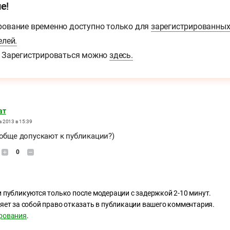
е!
ование временно доступно только для
зарегистрированны
елей.
Зарегистрироваться можно
здесь.
ат
а 2013 в 15:39
ообще допускают к публикации?)
0
 публикуются только после модерации с задержкой 2-10 минут.
яет за собой право отказать в публикации вашего комментария.
рования
.