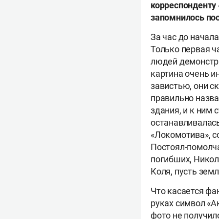
корреспонденту 
запомнилось по
За час до начал
Только первая ч
людей демонстри
картина очень и
завистью, они с
правильно назва
здания, и к ним
останавливалась
«Локомотива», с
Постоял-помолча
погибших, Никол
Коля, пусть земл
Что касается фа
руках символ «А
фото не получил