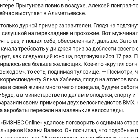
итере Прыгунова повис в воздухе. Алексей поиграл-то
 сейчас выступает в Альметьевске.
 только дурной пример заразителен. Глядя на подтян
 силушкой на перекладине и прохожие. Вот мужчина 
ть раз, и пошел себе, обессиленный, дальше. Зато ег
начала требовать у ди-джея приз за доблести своего 
 крут, как следующий юноша, подтянувшийся 17 раз. 
иралось все больше желающих. Кое-кто «крутил солн
выходом», то есть, поднимая туловище. — Посмотри, ч
корреспонденту Эльза Хабеева, глядя на атлетов в
ева в своей жизни много чего повидала, будучи работ
ибудь, а в министерстве по делам молодежи, спорту и 
заразили своим примером двух велосипедистов ВМХ,
 а акробаты пересели на маленькие велосипеды.
«БИЗНЕС Online» удалось поговорить с одним из стар
льщиков Казани Валико. Он посчитал, что подобные 
 проводить лет 15 тому назад, когда «барсы» впервы