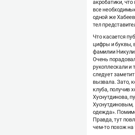
акробатики, что
все необходимые
одной же Хабеев
тел представите
Что касается пу
цифры и буквы,
фамилии Никулин
Очень порадовал
рукоплескали и 
следует заметит
вызвала. Зато, 
клуба, получив 
Хуснутдинова, пу
Хуснутдиновым, 
одежда». Помимо
Правда, тут пов
чем-то похож на