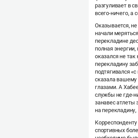
разгуливает в св
всего-ничего, а
Оказывается, не
начали меряться
перекладине деся
полная энергии, 
оказался не так
перекладину заб
подтягивался «с 
сказала вашему 
глазами. А Хабе
службы не где-н
занавес атлеты 
на перекладину,
Корреспонденту 
спортивных боле
необходимо было