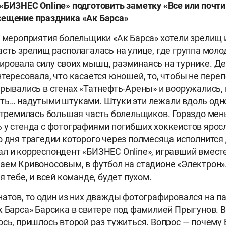
«БИЗНЕС Online» подготовить заметку «Все или почти
сещение праздника «Ак Барса»
а мероприятия болельщики «Ак Барса» хотели зрелищ 
асть зрелищ располагалась на улице, где группа мол
ровала силу своих мышц, разминаясь на турнике. Д
нтересовала, что касается юношей, то, чтобы не пере
крывались в стенах «Татнефть-Арены» и вооружались, 
ть… надутыми штуками. Штуки эти лежали вдоль одно
 стремилась большая часть болельщиков. Гораздо мен
 у стенда с фотографиями погибших хоккеистов ярос
о дня трагедии которого через полмесяца исполнится 
л и корреспондент «БИЗНЕС Online», игравший вместе
аем Кривоносовым, в футбол на стадионе «Электрон».
я тебе, и всей команде, будет пухом.
натов, то один из них дважды фотографировался на п
к Барса» Барсика в свитере под фамилией Прыгунов. 
ось, пришлось второй раз тужиться. Вопрос — почему