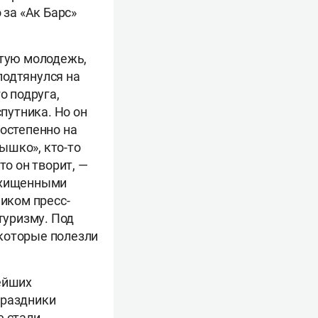
 за «Ак Барс»
утую молодежь,
подтянулся на
о подруга,
спутника. Но он
Постепенно на
ышко», кто-то
то он творит, —
осхищенными
ником пресс-
туризму. Под
 которые полезли
ейших
праздники
е стали