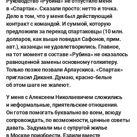
Руководство «Рубина» не отпустило меня
в «Спартак». Сказали просто: нетто и точка.
Дело в том, что у меня был действующий
контракт с командой. И суммой, которую
предложили за переход спартаковцы (10 млн.
долларов, как выше поведал Сафонов, прим.
авт.), казанцы не удовлетворились. Главное,
на тот момент в составе «Рубина» не оказалось
равноценной замены основному голкиперу.
Только позже позвали Арлаускиса. «Спартак»
пригласил Диканя. Думаю, красно-белые
об этом шаге не жалеют.
У меня с Алексеем Николаевичем сложились
и неформальные, приятельские отношения.
Он готов помогать буквально во всем, всюду
сопровождать, по возможности, ценные советы
давать. Задумали мы с супругой жилье
в Москве приобрести. Ездили вместе