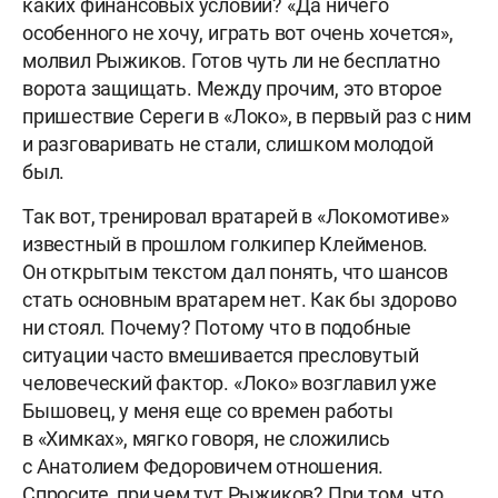
каких финансовых условий? «Да ничего
особенного не хочу, играть вот очень хочется»,
молвил Рыжиков. Готов чуть ли не бесплатно
ворота защищать. Между прочим, это второе
пришествие Сереги в «Локо», в первый раз с ним
и разговаривать не стали, слишком молодой
был.
Так вот, тренировал вратарей в «Локомотиве»
известный в прошлом голкипер Клейменов.
Он открытым текстом дал понять, что шансов
стать основным вратарем нет. Как бы здорово
ни стоял. Почему? Потому что в подобные
ситуации часто вмешивается пресловутый
человеческий фактор. «Локо» возглавил уже
Бышовец, у меня еще со времен работы
в «Химках», мягко говоря, не сложились
с Анатолием Федоровичем отношения.
Спросите, при чем тут Рыжиков? При том, что