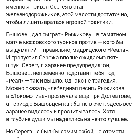
именно я привел Сергея в стан
железнодорожников, этой малости достаточно,
чтобы лишить вратаря игровой практики.
Бышовец дал сыграть Рыжикову… в памятном
матче московского турнира против — кого бы
вы думали? — правильно, мадридского «Реала».
И пропустил Сережа вполне ожидаемо пять
штук. Серегу я заранее предупредил: он,
Бышовец, непременно подставит тебя под
«Реал» — так и вышло. Однако не трагедия.
Можно сказать, «лебединая песня» Рыжикова
в «Локомотиве» прозвучала еще при Долматове,
а период с Бышовцем как бы не в счет, здесь все
заранее виделось и просчитывалось. Хотя
в глубине души мы надеялись на нечто лучшее.
Но Серега не был бы самим собой, не отомсти