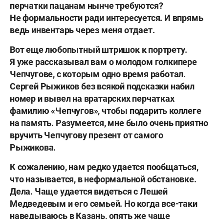
перчатки пацанам нынче требуются?
Не формальности ради интересуется. И впрямь
ведь инвентарь через меня отдает.
Вот еще любопытный штришок к портрету.
Я уже рассказывал вам о молодом голкипере
Чепчугове, с которым одно время работал.
Сергей Рыжиков без всякой подсказки набил
номер и вывел на вратарских перчатках
фамилию «Чепчугов», чтобы подарить коллеге
на память. Разумеется, мне было очень приятно
вручить Чепчугову презент от самого
Рыжикова.
К сожалению, нам редко удается пообщаться,
что называется, в неформальной обстановке.
Дела. Чаще удается видеться с Лешей
Медведевым и его семьей. Но когда все-таки
наведываюсь в Казань, опять же чаще