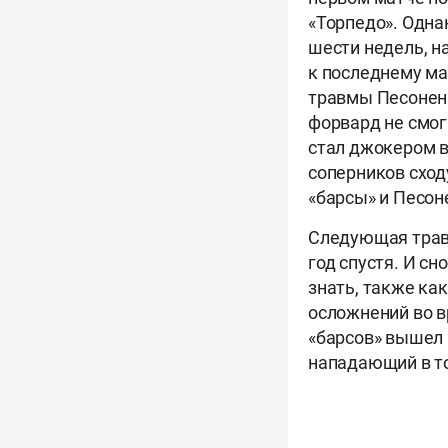
«Торпедо». Одна
шести недель, н
к последнему ма
травмы Песонен 
форвард не смог 
стал джокером 
соперников сход
«барсы» и Песон
Следующая травм
год спустя. И сн
знать, также ка
осложнений во в
«барсов» вышел 
нападающий в то