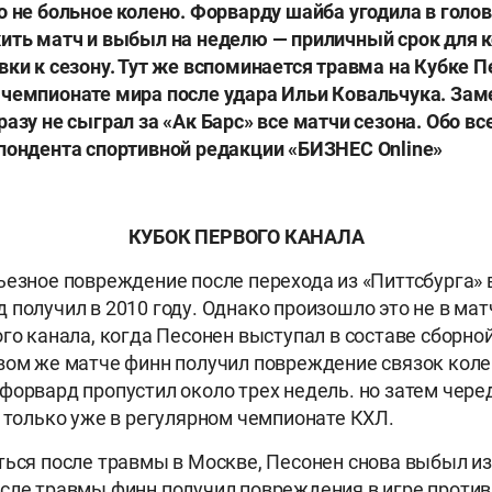
 не больное колено. Форварду шайба угодила в голову
ить матч и выбыл на неделю — приличный срок для 
вки к сезону. Тут же вспоминается травма на Кубке П
чемпионате мира после удара Ильи Ковальчука. Зам
азу не сыграл за «Ак Барс» все матчи сезона. Обо вс
пондента спортивной редакции «БИЗНЕС Online»
КУБОК ПЕРВОГО КАНАЛА
ьезное повреждение после перехода из «Питтсбурга» в
получил в 2010 году. Однако произошло это не в матч
ого канала, когда Песонен выступал в составе сборно
вом же матче финн получил повреждение связок коле
форвард пропустил около трех недель. но затем чере
, только уже в регулярном чемпионате КХЛ.
ться после травмы в Москве, Песонен снова выбыл из
сле травмы финн получил повреждения в игре проти