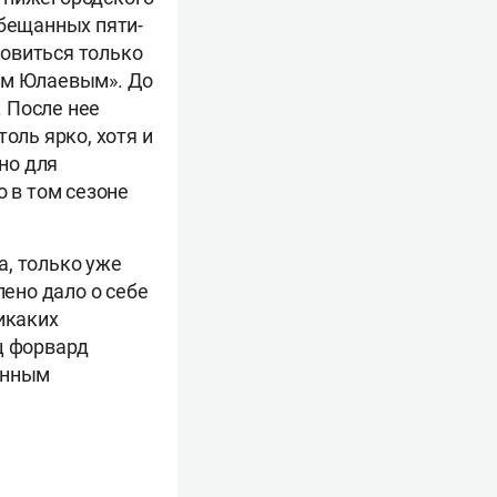
обещанных пяти-
овиться только
том Юлаевым». До
 После нее
оль ярко, хотя и
но для
о в том сезоне
а, только уже
лено дало о себе
икаких
ц форвард
енным