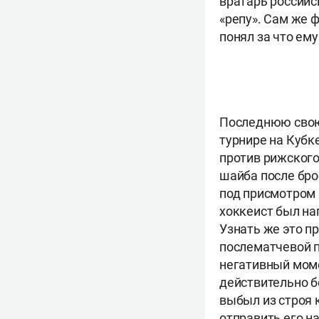
вратарь российс
«репу». Сам же ф
понял за что ему
Последнюю свою
турнире на Кубк
против рижского
шайба после брос
под присмотром 
хоккеист был на
Узнать же это п
послематчевой п
негативный моме
действительно б
выбыл из строя 
отправить его н