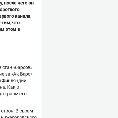
, после чего он
короткого
ервого канала,
етим, что
ем этом в
 стан «барсов»
е за «Ак Барс»,
й Финляндии.
на. Как и
да травм его
 строя. В своем
в нижегородского