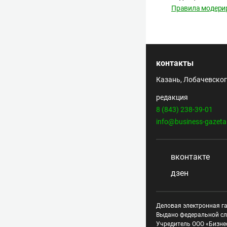
Правила модери
контакты
Казань, Лобачевского
редакция
8 (843) 238-39-01
info@business-gazeta
вконтакте
дзен
Деловая электронная га
Выдано федеральной сл
Учредитель ООО «Бизне