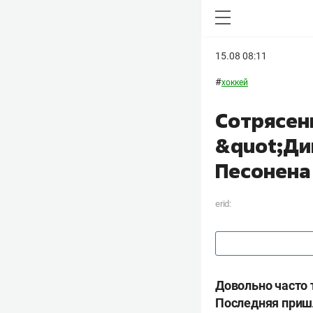
15.08 08:11
#
хоккей
Сотрясен
&quot;Ди
Песонена
erid:
Довольно часто 
Последняя пришл