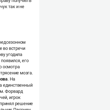
праву получил в
чук так и не
предсезонном
е во встречи
ову угодила
 появился, его
о осмотра
отрясение мозга.
лова
. На
на единственный
ом. Форвард
чей, игрок
 принял решение
ельник Песонен