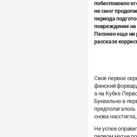
побеспокоило его
не смог продолж
периода подгото
повреждение на 
Песонен еще ни р
рассказе коррес
Свое первое сер
финский форвард 
а на Кубке Перв
Буквально в пер
предполагалось 
снова насстигла
Не успев оправи
первом матче по