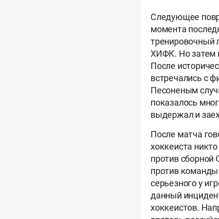
Следующее повре
момента последн
тренировочный л
ХИФК. Но затем 
После историчес
встречались с ф
Песоненым случи
показалось многи
выдержал и заех
После матча гов
хоккеиста никто
против сборной 
против команды 
серьезного у игр
данный инцидент
хоккеистов. Нап