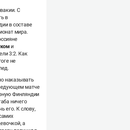
вакии. С
ть в
дии в составе
ионат мира.
оссияне
уком
и
ли 3:2. Как
тоге не
лед.
но наказывать
 следующем матче
орную Финляндии
таба ничего
ь его. К слову,
 самих
евочкой, а