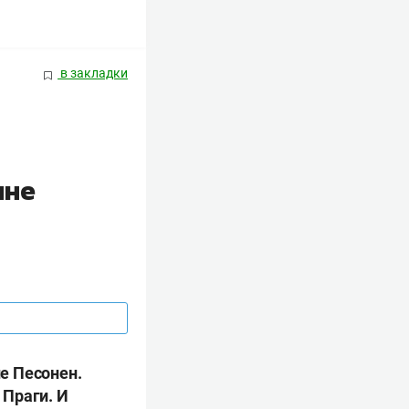
в закладки
нне
е Песонен.
 Праги. И