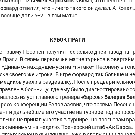
кой сборной
Семен Варламов
заявил, что Песонен по 
орвард ответил, что ничего такого он делал. А Коваль
 вообще дали 5+20 в том матче.
КУБОК ПРАГИ
 травму Песонен получил несколько дней назад на 
е Праги. В своем первом же матче турнира в овертайм
 «Динамо» находящемуся на «пятаке» Песонену в гол
ка своего же игрока. В игре форвард так больше и не
медиков увели в раздевалку. После предварительног
правлен в больницу, где ему было диагностировано с
ришлось из уст главного тренера «барсов»
Валерия Бе
ресс-конференции Белов заявил, что травма Песоне
нт и дальнейшие его участие на турнире под вопрос
ольше не принял участия в турнире. По прогнозам вра
как минимум на неделю. Тренерский штаб «Ак Барса»
а отдых домой в Финляндию. Уже в следующий понед