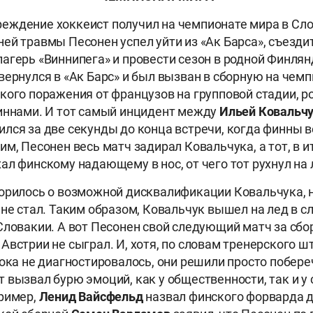
ждение хоккеист получил на чемпионате мира в Сло
ей травмы Песонен успел уйти из «Ак Барса», съезди
агерь «Виннипега» и провести сезон в родной Финлян
вернулся в «Ак Барс» и был вызван в сборную на чемп
кого поражения от французов на групповой стадии, р
иннами. И тот самый инцидент между
Ильей Ковальч
лся за две секунды до конца встречи, когда финны ве
м, Песонен весь матч задирал Ковальчука, а тот, в и
ал финскому надающему в нос, от чего тот рухнул на 
орилось о возможной дисквалификации Ковальчука, 
 не стал. Таким образом, Ковальчук вышел на лед в
Словакии. А вот Песонен свой следующий матч за сб
Австрии не сыграл. И, хотя, по словам тренерского ш
ока не диагностировалось, они решили просто побереч
 вызвал бурю эмоций, как у общественности, так и у
ример,
Ленид Вайсфельд
назвал финского форварда д