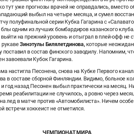
ко тут уже прогнозы врачей не оправдались, вместо 
ападающий выбыл на четыре месяца, и сумел восстан
тчу полуфинальной серии Кубка Гагарина с «Салава
блы одним из лучших бомбардиров казанского клуба.
выйти на прежний уровень и отыграл в плей-офф не ст
в рукаве
Зинэтулы Билялетдинова,
которые неожидан
у поставил в состав финского заводилу. Напомним, чт
ен завоевали Кубок Гагарина.
а настигла Песонена, снова на Кубке Первого канал
ова в составе сборной Финляндии. Видимо, больное ко
к и год назад Песонен выбыл практически на месяц. Н
ремя реабилитации не случилось, а ровно через меся
на лед в матче против «Автомобилиста». Ничем особ
й встречи хоккеист не отметился.
ЧЕМПИОНАТ МИРА