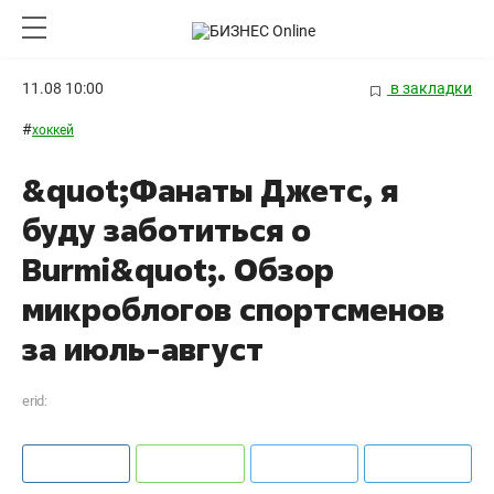
11.08 10:00
в закладки
#
хоккей
&quot;Фанаты Джетс, я
буду заботиться о
Burmi&quot;. Обзор
микроблогов спортсменов
за июль-август
erid: