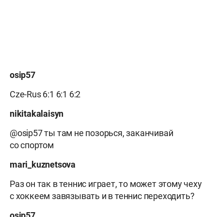
osip57
Cze-Rus 6:1 6:1 6:2
nikitakalaisyn
@osip57 ты там не позорься, заканчивай
со спортом
mari_kuznetsova
Раз он так в теннис играет, то может этому чеху
с хоккеем завязывать и в теннис переходить?
osip57