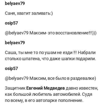
belyaev79
Саня, хватит заливать:)
osip57
@belyaev79 Максим- это восстановление!!!)))
belyaev79
Саша, ты мне то по ушам не езди !!! Набрали
столько шпатена, что даже шапки подарили.
osip57
@belyaev79 Максим, все было в раздевалке)
Защитник
Евгений Медведев
давно известен,
как большой любитель автомобилей. Судя
по всему, в его автопарке пополнение.