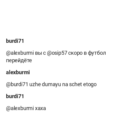
burdi71
@alexburmi вы с @osip57 скоро в футбол
перейдёте
alexburmi
@burdi71 uzhe dumayu na schet etogo
burdi71
@alexburmi хаха