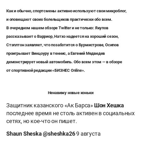
Как и обычно, спортсмены активно используют свои микроблог,
и оповещают своих болельщиков практически обо всем.
В очередном нашем обзоре Twitter и не только: Якупов
рассказывает о Варриор, Натхо надеется на хороший сезон,
Стэплтон заявляет, что позаботится о Бурмистрове, Осипов
проигрывает Винцоуру в теннис, а Евгений Медведев
демонстрирует новый автомобиль.
Обо всем этом — в обзоре
от спортивной редакции «БИЗНЕС
Online
».
Ненавижу новые коньки
Защитник казанского «Ак Барса»
Шон Хешка
последнее время не столь активен в социальных
сетях, но кое-что он пишет.
Shaun
Sheska @sheshka26
9 августа