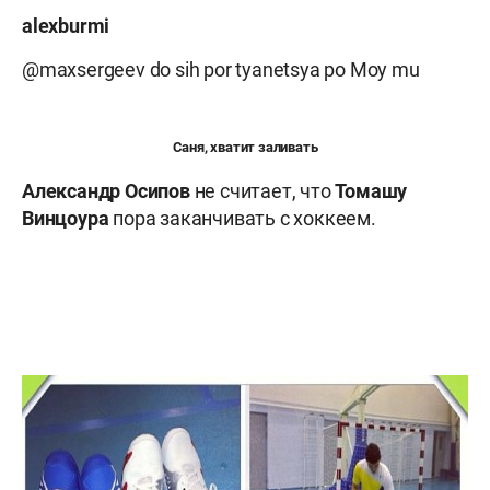
alexburmi
@maxsergeev do sih por tyanetsya po Moy mu
Саня, хватит заливать
Александр Осипов
не считает, что
Томашу
Винцоура
пора заканчивать с хоккеем.