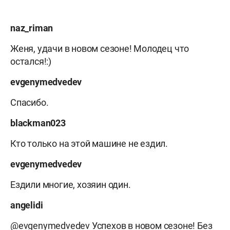
naz_riman
Женя, удачи в новом сезоне! Молодец что
остался!:)
evgenymedvedev
Спасибо.
blackman023
Кто только на этой машине не ездил.
evgenymedvedev
Ездили многие, хозяин один.
angelidi
@evgenymedvedev Успехов в новом сезоне! Без