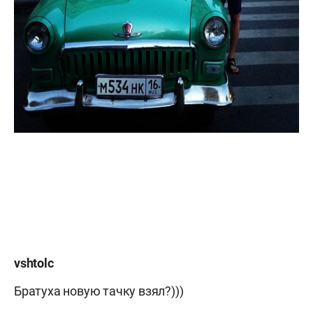
vshtolc
Братуха новую тачку взял?)))