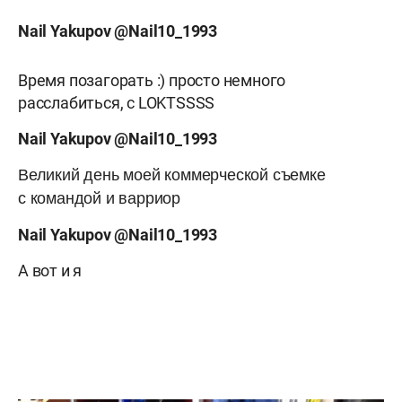
Nail
Yakupov @
Nail10_1993
Время позагорать :) просто немного
расслабиться, с LOKTSSSS
Nail
Yakupov @
Nail10_1993
Великий день моей коммерческой съемке
с командой и варриор
Nail
Yakupov @
Nail10_1993
А вот и я