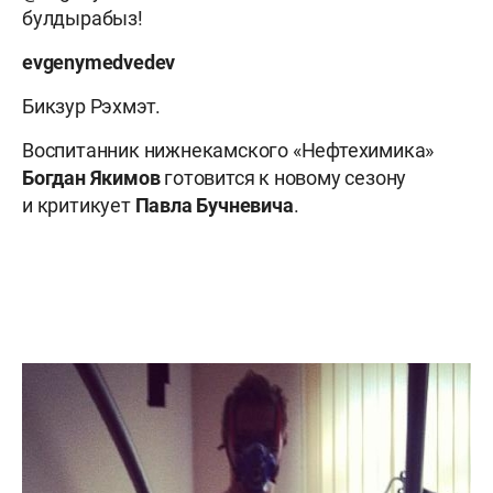
булдырабыз!
evgenymedvedev
Бикзур Рэхмэт.
Воспитанник нижнекамского «Нефтехимика»
Богдан Якимов
готовится к новому сезону
и критикует
Павла Бучневича
.