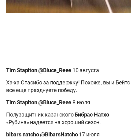
Tim
Staplton @
Bluce_
Reee
10 августа
Ха-ха Спасибо за поддержку! Похоже, вы и Бейтс
все еще празднуете победу.
Tim
Staplton @
Bluce_
Reee
8 июля
Полузащитник казанского
Бибрас Натхо
«Рубина» надеется на хороший сезон.
bibars natcho ‏@BibarsNatcho
17 июля