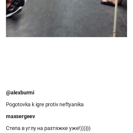
@alexburmi
Pogotovka k igre protiv neftyanika
maxsergeev
Степа в углу на разтяжке уже!))))))