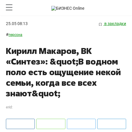
25.05 08:13
в закладки
#
персона
Кирилл Макаров, ВК
«Синтез»: &quot;В водном
поло есть ощущение некой
семьи, когда все всех
знают&quot;
erid: