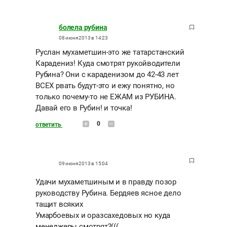
болела рубина
08 июня 2013 в 14:23
Руслан мухаметшин-это же татарстанский
Карадениз! Куда смотрят рукойводители
Рубина? Они с караденизом до 42-43 лет
ВСЕХ рвать будут-это и ежу понятно, но
только почему-то не ЕЖАМ из РУБИНА.
Давай его в Рубин! и точка!
0
ответить
09 июня 2013 в 15:04
Удачи мухаметшиным и в правду позор
руководству Рубина. Бердяев ясное дело
тащит всяких
Умарбоевых и оразсахедовых но куда
менеджеры смотрят?(((