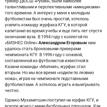
тренер ДЮСШ «Рубин», были наиболее
талантливыми и перспективными «минщиками»
того времени. А интерес у меня к молодым
футболистам был очень простой, хотелось
усилить команду журфака КГУ, в которой
капитанил во время учебы и еще пять лет спустя
окончания вуза. В 1994 году с коллегой по
«БИЗНЕС Online»
Александром Егоровым
нам
удалось стать бронзовыми призерами
чемпионата КГУ. В 1996 году с основой,
составленной из футболистов известной в
Казани команды «Молния», журфак стал
вторым. Но мы все время «ходили по лезвию
ножа», играя на чемпионате подставными
футболистами. А хотелось играть и выигрывать
честно.
Однако Мухаметшин поступил на юрфак КГУ, и
вскоре исчез с мини-футбольных площадок. Как