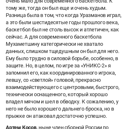
очень мало для современного баскетбола. К
тому же, тогда он был еще и очень худым.
Разница была в том, что когда Уразманов играл,
а это были шестидесятые годы прошлого века,
баскетбол был не столь высок и атлетичен, как
сейчас. А для современного баскетбола
Мухаметшину категорически не хватало
данных, слишком тщедушным он был для него.
Ему было трудно в силовой борьбе, особенно, в
защите. Но, в целом, по игре за «УНИКС-2» я
запомнил его, как координированного игрока,
левшу, со «светлой» головой, прекрасно
взаимодействующего с центровыми, быстрого,
технически оснащенного, который хорошо
владел мячом и шел в обводку. К сожалению, у
него не было хорошего дальнего броска, но в
прыжке он атаковал достаточно успешно.
Артем Косов,
ныне член сборной России по