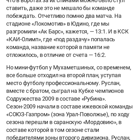
что в воротах за их спинами можно было стул
ставить, даже это не мешало бы команде
побеждать. Отчетливо помню два матча. На
стадионе «Локомотив» в Юдино, где мы
разгромили «Ак Барс», кажется, — 13:1. И в КСК
«КАИ-Олимп», где «под раздачу» попалась
команда, название которой в памяти не
отложилось, в отличие от счета — 16:2.
Но мини-футбол у Мухаметшиных, со временем,
все больше отходил на второй план, уступая
место футболу профессиональному. Руслан,
вместе с братом, сыграл на Кубке чемпионов
Содружества 2009 в составе «Рубина».
Сезон-2009 начали в составе ижевской команды
«СОЮЗ-Газпром» (зона Урал-Поволжье), по ходу
сезона перешли в саранскую «Мордовию», в
составе которой в том сезоне стали
победителями зоны второго дивизиона. Руслан,