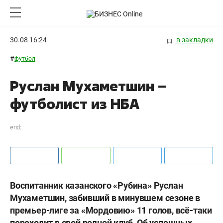
30.08 16:24
в закладки
#
футбол
Руслан Мухаметшин –
футболист из НБА
erid:
Воспитанник казанского «Рубина» Руслан
Мухаметшин, забивший в минувшем сезоне в
премьер-лиге за «Мордовию» 11 голов, всё-таки
переходит в свой родной клуб. Об успешных