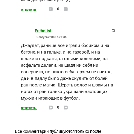
0
ответить
Futbolist
30 августа 2013 в 21:35
Джаудат, раньше все играли босиком и на
бетоне, и на гальке, и на гаревой, и на
шлаке и подкаты, с голыми коленями, на
асфальте делали, не щадя ни себя ни
соперника, но никто себя героем не считал,
да и в падлу было даже скулить от болей
ран после матча. Шерсть волос и шрамы на
ногах от ран только украшали настоящих
мужчин играющих в футбол.
0
ответить
Все комментарии публикуются только после