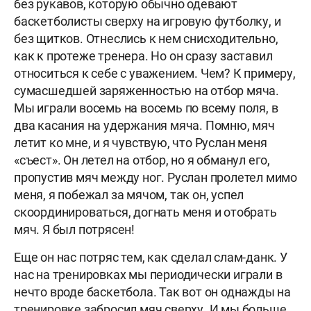
без рукавов, которую обычно одевают
баскетболисты сверху на игровую футболку, и
без щитков. Отнеслись к нем снисходительно,
как к протеже тренера. Но он сразу заставил
относиться к себе с уважением. Чем? К примеру,
сумасшедшей заряженностью на отбор мяча.
Мы играли восемь на восемь по всему поля, в
два касания на удержания мяча. Помню, мяч
летит ко мне, и я чувствую, что Руслан меня
«съест». Он летел на отбор, но я обманул его,
пропустив мяч между ног. Руслан пролетел мимо
меня, я побежал за мячом, так он, успел
скоординироваться, догнать меня и отобрать
мяч. Я был потрясен!
Еще он нас потряс тем, как сделал слам-данк. У
нас на тренировках мы периодически играли в
нечто вроде баскетбола. Так вот он однажды на
тренировке забросил мяч сверху. И мы больше