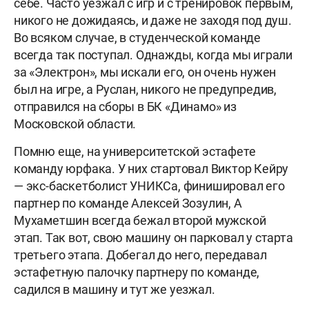
себе. Часто уезжал с игр и с тренировок первым,
никого не дожидаясь, и даже не заходя под душ.
Во всяком случае, в студенческой команде
всегда так поступал. Однажды, когда мы играли
за «Электрон», мы искали его, он очень нужен
был на игре, а Руслан, никого не предупредив,
отправился на сборы в БК «Динамо» из
Московской области.
Помню еще, на университетской эстафете
команду юрфака. У них стартовал Виктор Кейру
— экс-баскетболист УНИКСа, финишировал его
партнер по команде Алексей Зозулин, А
Мухаметшин всегда бежал второй мужской
этап. Так вот, свою машину он парковал у старта
третьего этапа. Добегал до него, передавал
эстафетную палочку партнеру по команде,
садился в машину и тут же уезжал.