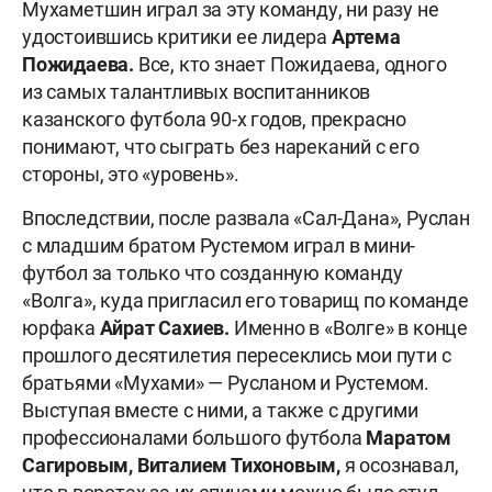
Мухаметшин играл за эту команду, ни разу не
удостоившись критики ее лидера
Артема
Пожидаева.
Все, кто знает Пожидаева, одного
из самых талантливых воспитанников
казанского футбола 90-х годов, прекрасно
понимают, что сыграть без нареканий с его
стороны, это «уровень».
Впоследствии, после развала «Сал-Дана», Руслан
с младшим братом Рустемом играл в мини-
футбол за только что созданную команду
«Волга», куда пригласил его товарищ по команде
юрфака
Айрат Сахиев.
Именно в «Волге» в конце
прошлого десятилетия пересеклись мои пути с
братьями «Мухами» — Русланом и Рустемом.
Выступая вместе с ними, а также с другими
профессионалами большого футбола
Маратом
Сагировым, Виталием Тихоновым,
я осознавал,