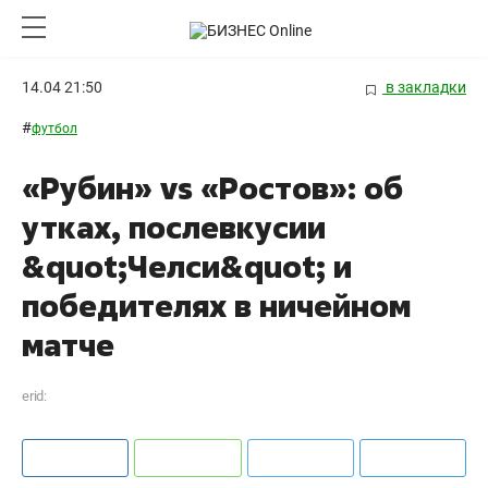
14.04 21:50
в закладки
#
футбол
«Рубин» vs «Ростов»: об
утках, послевкусии
&quot;Челси&quot; и
победителях в ничейном
матче
erid: