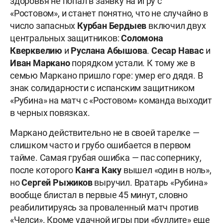
здоровья не попал в заявку на игру с
«Ростовом», и станет понятно, что не случайно в
число запасных
Курбан
Бердыев
включил двух
центральных защитников:
Соломона
Кверквелию
и
Руслана
Абышова
.
Сесар
Навас
и
Иван
Маркано
порядком устали. К тому же в
семью Маркано пришло горе: умер его дядя. В
знак солидарности с испанским защитником
«Рубина» на матч с «Ростовом» команда выходит
в черных повязках.
Маркано действительно не в своей тарелке —
слишком часто и грубо ошибается в первом
тайме. Самая грубая ошибка — пас сопернику,
после которого
Канга Каку
вышел «один в ноль»,
но
Сергей
Рыжиков
выручил. Вратарь «Рубина»
вообще блистал в первые 45 минут, словно
реабилитируясь за проваленный матч против
«Челси». Кроме удачной игры при «буллите» еще