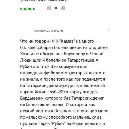
0
ответить
15 апреля 2013 в 00:06
Что ни говори - ФК "Камаз" на много
больше собирал болельщиков на стадионе!
Хоть и не обыгрывал Барселону и Челси!
Люди шли и болели за Татарстанцев!А
Рубин это что? Это кормушка для
инородных футболистов,которых до этого
не знали, а после того как приподнимутся
на Татарские деньги-уходят в престижные
европейские клубы!Это кормушка для
Бердыева-у которого без Татарских денег
не было такой славы! И который как
всякий восточный человек протащил мало
помальскому способного мальчишку из
пустыни через "Рубин" на Наши деньги,а в