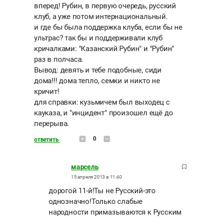
вперед! Рубин, в первую очередь, русский
клуб, а уже потом интернациональный.
и где бы была поддержка клуба, если бы не
ультрас? так бы и поддерживали клуб
кричалками: "Казанский Рубин" и "Рубин"
раз в полчаса.
Вывод: девять и тебе подобные, сиди
дома!!! дома тепло, семки и никто не
кричит!
для справки: кузьмичем был выходец с
кауказа, и "инцидент" произошел ещё до
перерыва.
0
ответить
марсель
15 апреля 2013 в 11:40
дорогой 11-й!Ты не Русский-это
однозначно!Только слабые
народности примазываются к Русским