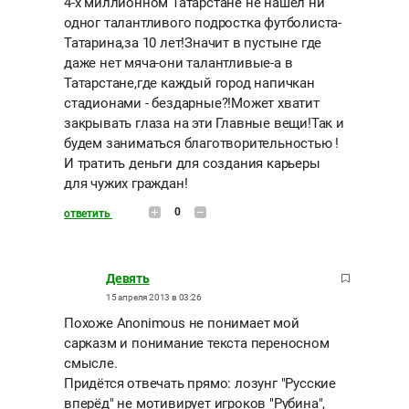
4-х миллионном Татарстане не нашел ни
одног талантливого подростка футболиста-
Татарина,за 10 лет!Значит в пустыне где
даже нет мяча-они талантливые-а в
Татарстане,где каждый город напичкан
стадионами - бездарные?!Может хватит
закрывать глаза на эти Главные вещи!Так и
будем заниматься благотворительностью !
И тратить деньги для создания карьеры
для чужих граждан!
0
ответить
Девять
15 апреля 2013 в 03:26
Похоже Anonimous не понимает мой
сарказм и понимание текста переносном
смысле.
Придётся отвечать прямо: лозунг "Русские
вперёд" не мотивирует игроков "Рубина",