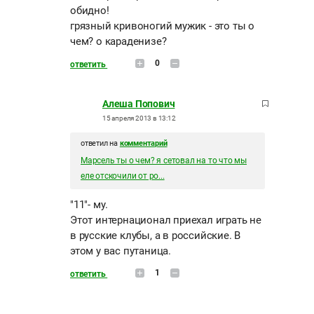
обидно!
грязный кривоногий мужик - это ты о
чем? о караденизе?
0
ответить
Алеша Попович
15 апреля 2013 в 13:12
ответил на
комментарий
Марсель ты о чем? я сетовал на то что мы
еле отскочили от ро...
"11"- му.
Этот интернационал приехал играть не
в русские клубы, а в российские. В
этом у вас путаница.
1
ответить