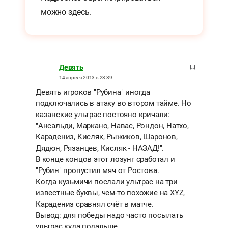
можно
здесь.
Девять
14 апреля 2013 в 23:39
Девять игроков "Рубина" иногда
подключались в атаку во втором тайме. Но
казанские ультрас постояно кричали:
"Ансальди, Маркано, Навас, Рондон, Натхо,
Карадениз, Кисляк, Рыжиков, Шаронов,
Дядюн, Рязанцев, Кисляк - НАЗАД!".
В конце концов этот лозунг сработал и
"Рубин" пропустил мяч от Ростова.
Когда кузьмичи послали ультрас на три
известные буквы, чем-то похожие на XYZ,
Карадениз сравнял счёт в матче.
Вывод: для победы надо часто посылать
ультрас куда подальше.