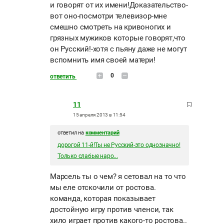
и говорят от их имени!Доказательство-
вот оно-посмотри телевизор-мне
смешно смотреть на кривоногих и
грязных мужиков которые говорят,что
он Русский!-хотя с пьяну даже не могут
вспомнить имя своей матери!
0
ответить
11
15 апреля 2013 в 11:54
ответил на
комментарий
дорогой 11-й!Ты не Русский-это однозначно!
Только слабые наро...
Марсель ты о чем? я сетовал на то что
мы еле отскочили от ростова.
команда, которая показывает
достойную игру против членси, так
хило играет против какого-то ростова..