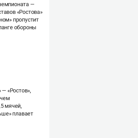
 чемпионата —
ставов «Ростова»
ином» пропустит
фланге обороны
— «Ростов»,
ичем
,5 мячей,
ьше» плавает