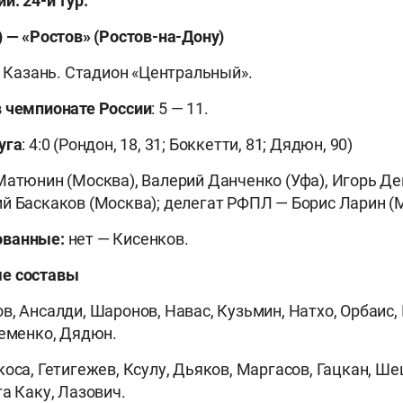
и. 24-й тур.
) — «Ростов» (Ростов-на-Дону)
. Казань. Стадион «Центральный».
в чемпионате России
: 5 — 11.
уга
: 4:0 (Рондон, 18, 31; Боккетти, 81; Дядюн, 90)
 Матюнин (Москва), Валерий Данченко (Уфа), Игорь Д
й Баскаков (Москва); делегат РФПЛ — Борис Ларин (
ованные:
нет — Кисенков.
е составы
, Ансалди, Шаронов, Навас, Кузьмин, Натхо, Орбаис, 
ременко, Дядюн.
оса, Гетигежев, Ксулу, Дьяков, Маргасов, Гацкан, Ше
а Каку, Лазович.