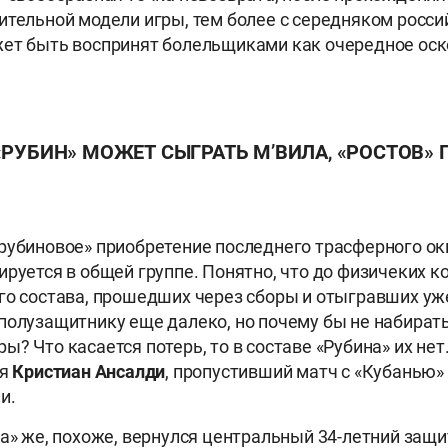
ительной модели игры, тем более с середняком росси
ет быть воспринят болельщиками как очередное оск
«РУБИН» МОЖЕТ СЫГРАТЬ М’ВИЛА, «РОСТОВ» 
рубиновое» приобретение последнего трасферного о
руется в общей группе. Понятно, что до физичеких к
го состава, прошедших через сборы и отыгравших уж
полузащитнику еще далеко, но почему бы не набират
? Что касается потерь, то в составе «Рубина» их нет
ся
Кристиан
Ансалди
, пропустивший матч с «Кубанью» 
и.
ва» же, похоже, вернулся центральный 34-летний защ