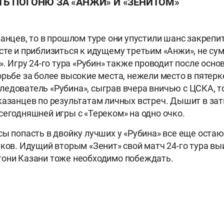
Ь ПОГОНЮ ЗА «АНЖИ» И «ЗЕНИТОМ»
занцев, то в прошлом туре они упустили шанс закрепи
сте и приблизиться к идущему третьим «Анжи», не су
». Игру 24-го тура «Рубин» также проводит после осн
орьбе за более высокие места, нежели место в пятерк
едователь «Рубина», сыграв вчера вничью с ЦСКА, т
казанцев по результатам личных встреч. Дышит в зат
сегодняшней игры с «Тереком» на одно очко.
ы попасть в двойку лучших у «Рубина» все еще остают
ков. Идущий вторым «Зенит» свой матч 24-го тура выи
гони Казани тоже необходимо побеждать.