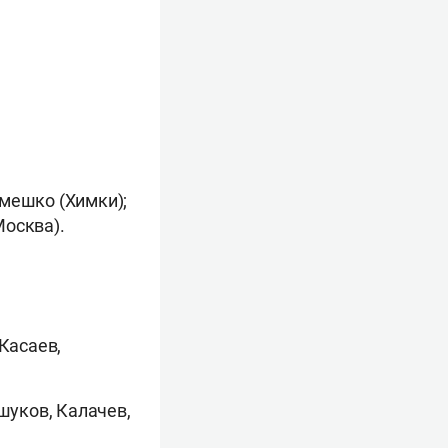
емешко (Химки);
Москва).
Касаев,
шуков, Калачев,