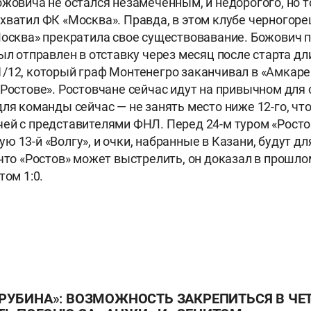
ожовича не остался незамеченным, и недорогого, но 
хватил ФК «Москва». Правда, в этом клубе черногоре
Москва» прекратила свое существовавание. Божович 
был отправлен в отставку через месяц после старта дл
/12, который граф Монтенегро заканчивал в «Амкаре
«Ростове». Ростовчане сейчас идут на привычном для с
для команды сейчас — не занять место ниже 12-го, ч
ей с представителями ФНЛ. Перед 24-м туром «Ростов
ю 13-й «Волгу», и очки, набранные в Казани, будут д
 что «Ростов» может выстрелить, он доказал в прошло
том 1:0.
РУБИНА»: ВОЗМОЖНОСТЬ ЗАКРЕПИТЬСЯ В ЧЕ