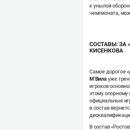
к унылой оборон
чемпионата, мож
СОСТАВЫ: ЗА 
КИСЕНКОВА
Самое дорогое «
М’Вила
уже трени
игроков основно
этому опорному 
официальные игры
в состав вернет
дисквалификаци
В состав «Росто