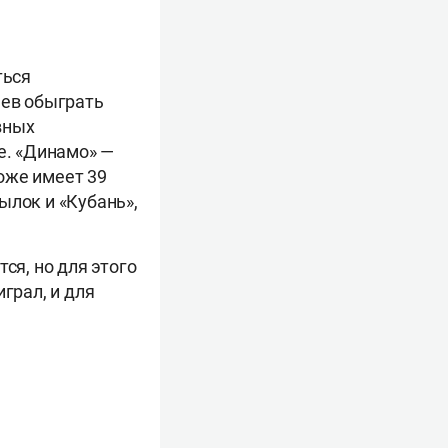
ться
мев обыграть
овных
е. «Динамо» —
оже имеет 39
ылок и «Кубань»,
ся, но для этого
грал, и для