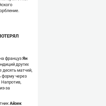
йского
орбление.
ПОТЕРЯЛ
кна француз
Ян
ондиций других
е десять матчей,
ь форму через
. Напротив,
из-за
итник
Айзек