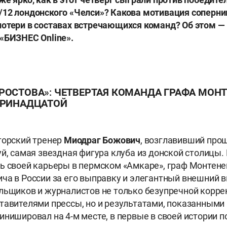
12 лондонского «Челси»? Какова мотивация соперни
отери в составах встречающихся команд? Об этом —
а «БИЗНЕС
Online».
РОСТОВА»: ЧЕТВЕРТАЯ КОМАНДА ГРАФА МОНТ
ТРИНАДЦАТОЙ
горский тренер
Миодраг Божович
, возглавивший пр
уй, самая звездная фигура клуба из донской столицы
ь своей карьеры в пермском «Амкаре», граф Монтенег
ча в России за его выправку и элегантный внешний в
льщиков и журналистов не только безупречной корре
тавителями прессы, но и результатами, показанными
инишировал на 4-м месте, в первые в своей истории п