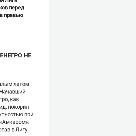
ков перед
 в превью
ЕНЕГРО НЕ
ошлым летом
. Начавший
ро, как
ид, покорил
ктностью при
 «Амкаром»:
опав в Лигу