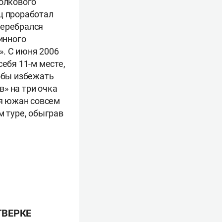
толкового
ц проработал
перебрался
инного
». С июня 2006
ебя 11-м месте,
тобы избежать
» на три очка
ля южан совсем
м туре, обыграв
ТВЕРКЕ