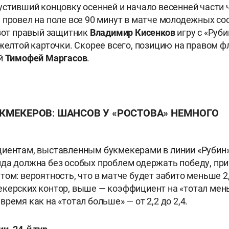
пустивший концовку осенней и начало весенней части
 провел на поле все 90 минут в матче молодежных со
 вот правый защитник
Владимир
Кисенков
игру с «Руб
 желтой карточки. Скорее всего, позицию на правом 
ий
Тимофей
Маргасов
.
КМЕКЕРОВ: ШАНСОВ У «РОСТОВА» НЕМНОГО
иентам, выставленным букмекерами в линии «Рубин» 
да должна без особых проблем одержать победу, пр
том: вероятность, что в матче будет забито меньше 2
керских контор, выше — коэффициент на «тотал мен
то время как на «тотал больше» — от 2,2 до 2,4.