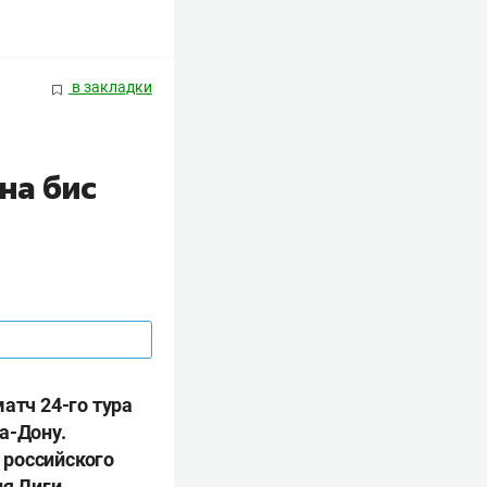
в закладки
на бис
атч 24-го тура
а-Дону.
 российского
ля Лиги