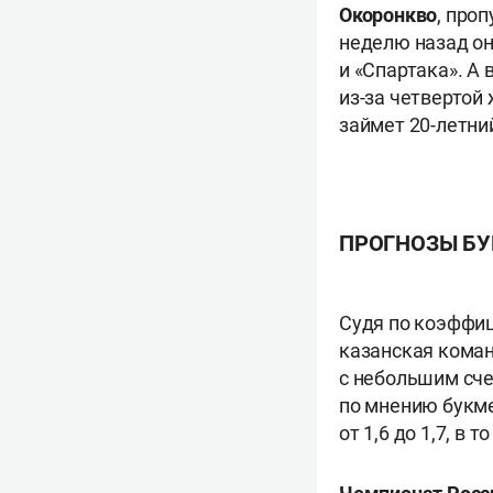
Окоронкво
, про
неделю назад он
и «Спартака». А
из-за четвертой
займет 20-летн
ПРОГНОЗЫ БУ
Судя по коэффиц
казанская коман
с небольшим сче
по мнению букме
от 1,6 до 1,7, в 