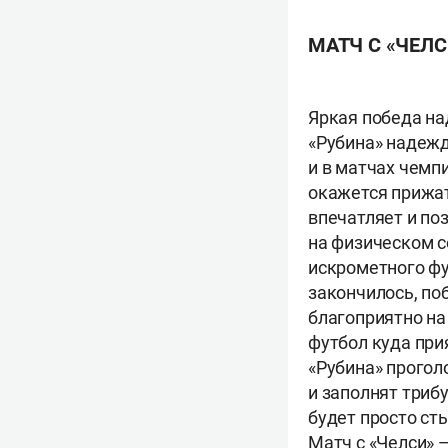
МАТЧ С «ЧЕЛС
Яркая победа на
«Рубина» надежд
и в матчах чемпи
окажется прижат
впечатляет и по
на физическом с
искрометного фу
закончилось, по
благоприятно на
футбол куда при
«Рубина» проголо
и заполнят триб
будет просто ст
Матч с «Челси» 