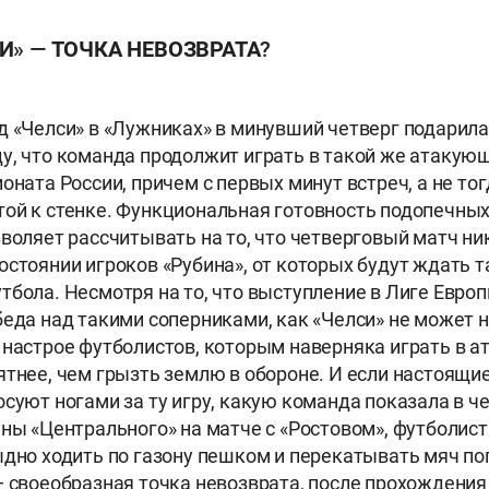
И» — ТОЧКА НЕВОЗВРАТА?
д «Челси» в «Лужниках» в минувший четверг подари
у, что команда продолжит играть в такой же атакую
оната России, причем с первых минут встреч, а не тог
ой к стенке. Функциональная готовность подопечны
зволяет рассчитывать на то, что четверговый матч ни
остоянии игроков «Рубина», от которых будут ждать т
тбола. Несмотря на то, что выступление в Лиге Евро
беда над такими соперниками, как «Челси» не может н
 настрое футболистов, которым наверняка играть в 
ятнее, чем грызть землю в обороне. И если настоящ
суют ногами за ту игру, какую команда показала в че
уны «Центрального» на матче с «Ростовом», футболис
ыдно ходить по газону пешком и перекатывать мяч по
— своеобразная точка невозврата, после прохождения