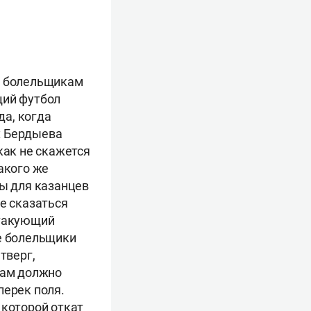
ла болельщикам
щий футбол
да, когда
х Бердыева
как не скажется
акого же
пы для казанцев
е сказаться
атакующий
ие болельщики
тверг,
там должно
перек поля.
 которой откат