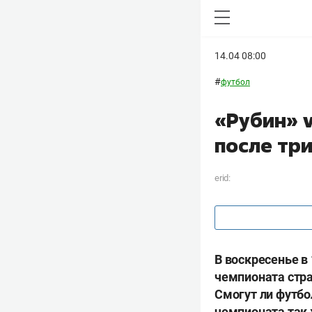
14.04 08:00
#
футбол
«Рубин» v
после тр
erid:
В воскресенье в
чемпионата стра
Смогут ли футбо
чемпионата так 