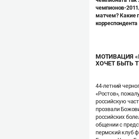
чемпионов-2011/
матчем? Какие п
корреспондент
МОТИВАЦИЯ «
ХОЧЕТ БЫТЬ 
44-летний черно
«Ростов», пожал
российскую част
прозвали Божови
российских боле
общении с предс
пермский клуб ф