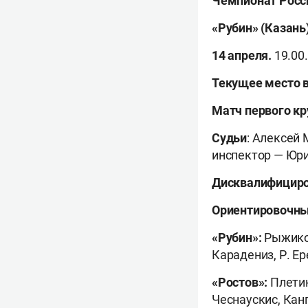
Чемпионат Росси
«Рубин» (Казань
14 апреля.
19.00
Текущее место 
Матч первого кр
Судьи
: Алексей
инспектор — Юри
Дисквалифицир
Ориентировочны
«Рубин»:
Рыжиков
Карадениз, Р. Е
«Ростов»:
Плетик
Чеснаускис, Канг