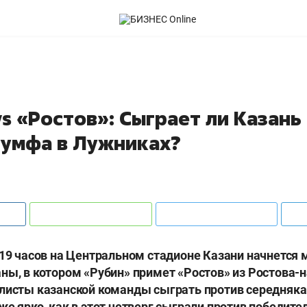
s «Ростов»: Сыграет ли Казань 
иумфа в Лужниках?
 19 часов на Центральном стадионе Казани начнется м
ны, в котором «Рубин» примет «Ростов» из Ростова-н
листы казанской команды сыграть против середняка
же ярко, как в этот четверг сыграли против победите