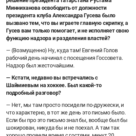
решение президента Татарстана Рустама
Минниханова освободить от должности
президента клуба Александра Гусева было
вызвано тем, что вы играете главную скрипку, а
Гусев вам только помогает, и не исполняет свою
функцию надзора и разделения властей?
— (Возмущенно) Ну, куда там! Евгений Голов
рабочий день начинал с посещения Госсовета.
Надзор был жесточайшим.
— Кстати, недавно вы встречались с
Шаймиевым на хоккее. Был какой-то
подробный разговор?
— Нет, мы там просто посидели по-дружески, и
что характерно, в тот же день это письмо было.
Если бы про это письмо знал бы, вообще был бы
шокирован, никуда бы и не поехал. А там так
хорошо провели время с гостями, минут 20