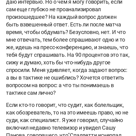
даю интервью. Но о чем я могу говорить, если
сам еще глубоко не проанализировал
произошедшее? На каждый вопрос должен
быть взвешенный ответ. Есть ли после матча
время, чтобы обдумать? Безусловно, нет. И что
мне отвечать, тем более спрашивают одно и то
же, идешь на пресс-конференцию, и знаешь, что
тебя будут спрашивать. На 90 процентов это так,
сижу и думаю, хоть бы что-нибудь другое
спросили. Меня удивляет, когда задают вопрос:
а вы в тактике не ошиблись? Хочется ответить
вопросом на вопрос: а что ты понимаешь в
тактике сам лично?
Если кто-то говорит, что судит, как болельщик,
как обозреватель, то на это имеешь право, но не
суди, как специалист. Я уже говорил, случайно
включил недавно телевизор и увидел Сашу
Панова
,
говорящего, что"Спаллетти исчерпал