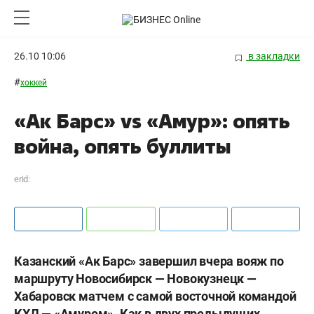
26.10 10:06
в закладки
#
хоккей
«Ак Барс» vs «Амур»: опять
война, опять буллиты
erid:
Казанский «Ак Барс» завершил вчера вояж по
маршруту Новосибирск — Новокузнецк —
Хабаровск матчем с самой восточной командой
КХЛ — «Амуром». Как в двух предыдущих