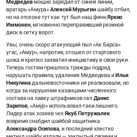
Медведев
мощно зарядил от синей линии,
вратарь «Амура»
Алексей Мурыгин
шайбу отбил,
но на отскоке тут как тут был наш финн
Яркко
Иммонен
, мгновенно переправивший резиной
диск в сетку ворот.
Увы, очень скоро атакующий пыл «Ак Барса»
угас, «Амур», напротив, отошел от стартового
шока и крепко захватил инициативу в свои руки.
Теперь гостям пришлось трижды подряд
нарушать правила, удаления Медведева и
Ильи
Никулина
дальневосточники не реализовали, но
когда за нарушение казанцами численного
состава на лавку штрафников сел
Данис
Зарипов
, «Амур» использовал-таки лишнего.
Лидер атак хозяев чех
Якуб Петружалек
вовремя снабдил шайбой защитника
Александра Осипова
, и последний хлестко
метнул шайбу издали — закрытый своими и