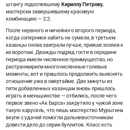
штангу подоспевшему
Кириллу Петрову
,
мастерски завершившему красивую
комбинацию — 2:2.
После нервного и ничейного второго периода,
когда соперники забить не сумели, в третьем
казанцы снова заиграли лучше, прижав хозяев к
их воротам. Дважды подряд гости в середине
периода имели численное преимущество, но
растранжирили многочисленные голевые
моменты, вот и пришлось продолжить выяснять
отношения уже в овертайме. Две минуты из
пяти добавленных казанцам вновь пришлось
играть в меньшинстве — отбились, после чего
первое звено «Ак Барса» закрутило у чужой зоне
такую карусель, что лишь мастерство Мурыгина
вкупе с удачей помогли дальневосточникам
довести дело до серии буллитов. Класс есть