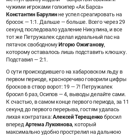
чужими игроками голкипер «Ак Барса»
Константин Барулин
не успел среагировать на
бросок — 1:1. Дальше — больше. Всего через 29
секунд последовало удаление Никулина, и все
тот же Петружалек сделал идеальный пас на
пятачок свободному
Игорю Ожиганову
,
которому оставалось лишь подставить клюшку.
Подставил — 2:1.
О сути происходившего на хабаровском льду в
первом периоде, красноречиво говорили цифры
бросков в створ ворот: 19 — 7! Петружалек
бросил 6 раз, Осипов — 4, выводы делайте сами.
К счастью, в самом конце первого периода, за 11
секунд до первого перерыва, гостям удалась
лихая контратака:
Алексей Терещенко
бросил
вперед
Артема Лукоянова
, который
максимально удобно прострелил на дальнюю