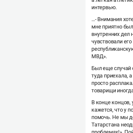
интервью.
…- Внимания хот
мне приятно был
внутренних дел 
чувствовали его
республиканскую
МВД».
Был еще случай 
туда приехала, 
просто расплака
товарищи иногда
В конце концов,
кажется, что у 
помочь. Не мы д
Татарстана неод
проблемах!». Пой