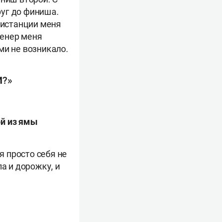
руг до финиша.
дистанции меня
ренер меня
ми не возникало.
И?»
ой из ямы
я просто себя не
а и дорожку, и