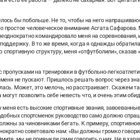
елось бы побольше. Не то, чтобы на него напрашиваюс
о простое человеческое внимание Асгата Сафарова.
неоднократно командировало меня на соревнования, 
 поддержку. В то же время, когда я однажды обратила
 спортивную структуру, меня «отфутболили», сказав «
с пропусками на тренировки в футбольно-легкоатлет
а меня не пускают. Пришлось решать вопрос через зна
лась. Может, это мелочь, но расстраивает. Скажем т
 могут позволить себе невесть что, и очень этим обид
 у меня есть высокие спортивные звания, завоеванны
подобных спортсменок руководство само должно спра
олжны за чиновниками бегать. К примеру, спортивно
нократно советовало нам: «Вы должны громко говори
мите, мы не привыкли сами говорить о них. Не в хара