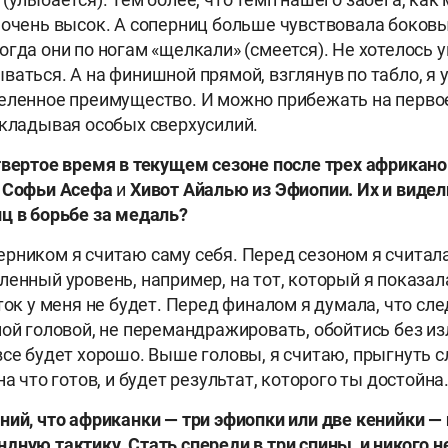
 очень высок. А соперниц больше чувствовала боков
огда они по ногам «щелкали» (смеется). Не хотелось у
аться. А на финишной прямой, взглянув по табло, я у
еленное преимущество. И можно прибежать на перво
икладывая особых сверхусилий.
твертое время в текущем сезоне после трех африкано
,
Софьи Асефа
и
Хивот Айалью
из Эфиопии. Их и видел
ц в борьбе за медаль?
рником я считаю саму себя. Перед сезоном я считала
ленный уровень, например, на тот, который я показа
ток у меня не будет. Перед финалом я думала, что сле
ной головой, не перемандражировать, обойтись без и
все будет хорошо. Выше головы, я считаю, прыгнуть 
на что готов, и будет результат, которого ты достойна
ний, что африканки — три эфиопки или две кенийки —
дную тактику. Стать спереди в три спины, и никого н