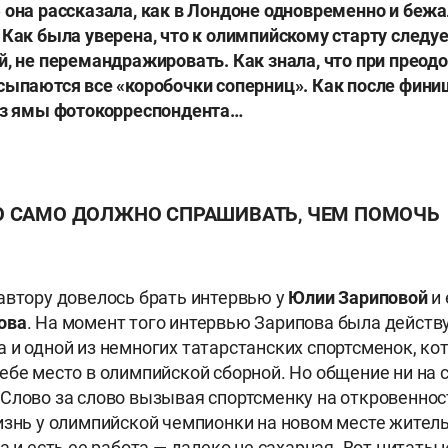
» она рассказала, как в Лондоне одновременно и бежал
 Как была уверена, что к олимпийскому старту следуе
й, не перемандражировать. Как знала, что при преод
сыпаются все «коробочки соперниц». Как после фини
 из ямы фотокорреспондента…
 САМО ДОЛЖНО СПРАШИВАТЬ, ЧЕМ ПОМОЧЬ
автору довелось брать интервью у
Юлии Зариповой
и 
ова
. На момент того интервью Зарипова была дейст
 и одной из немногих татарстанских спортсменок, ко
ебе место в олимпийской сборной. Но общение ни на 
Слово за слово вызывая спортсменку на откровеннос
изнь у олимпийской чемпионки на новом месте житель
а и есть ее работа — далеко не сахарная. Вот цитаты 