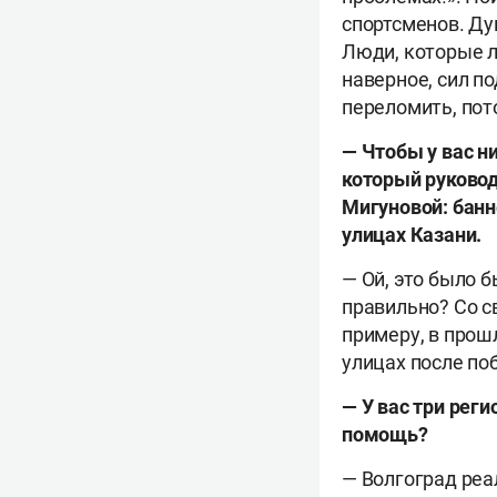
спортсменов. Дум
Люди, которые л
наверное, сил по
переломить, пот
— Чтобы у вас н
который руковод
Мигуновой: бан
улицах Казани.
— Ой, это было б
правильно? Со с
примеру, в прошл
улицах после по
— У вас три рег
помощь?
— Волгоград реа