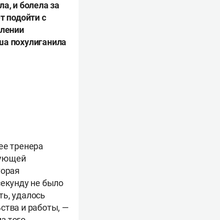
а, и болела за
т подойти с
олении
ша похулиганила
ее тренера
вующей
торая
секунду не было
ть, удалось
ства и работы, —
из того