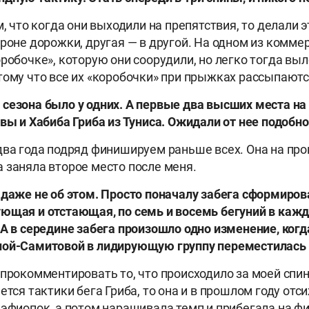
м, что когда они выходили на препятствия, то делали э
ороне дорожки, другая — в другой. На одном из комме
оробочке», которую они соорудили, но легко тогда выл
тому что все их «коробочки» при прыжках рассыпаютс
сезона было у одних. А первые два высших места на
 вы и Хабиба Гриба из Туниса. Ожидали от нее подобн
два года подряд финишируем раньше всех. Она на пр
 заняла второе место после меня.
 даже не об этом. Просто поначалу забега сформиров
ющая и отстающая, по семь и восемь бегуний в кажд
 А в середине забега произошло одно изменение, когд
ной-Самитовой в лидирующую группу переместилась 
 прокомментировать то, что происходило за моей спин
ется тактики бега Гриба, то она и в прошлом году отс
 эфиопок, а потом наращивала темп и прибегала на ф