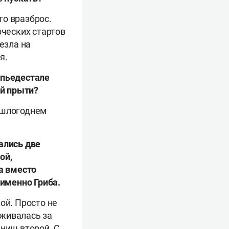
то вразброс.
рческих стартов
езла на
я.
 пьедестале
ой прыти?
ошлогоднем
ались две
ой,
а вместо
именно Гриба.
ой. Просто не
иживалась за
иниш второй. С