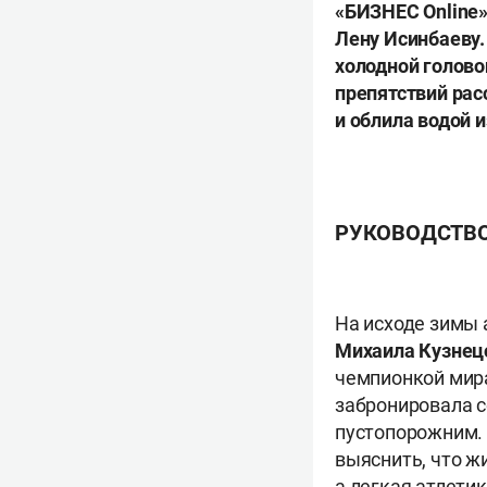
«БИЗНЕС
Online
Лену Исинбаеву.
холодной голово
препятствий рас
и облила водой
РУКОВОДСТВО
На исходе зимы 
Михаила
Кузнец
чемпионкой мира
забронировала с
пустопорожним. 
выяснить, что ж
а легкая атлетик