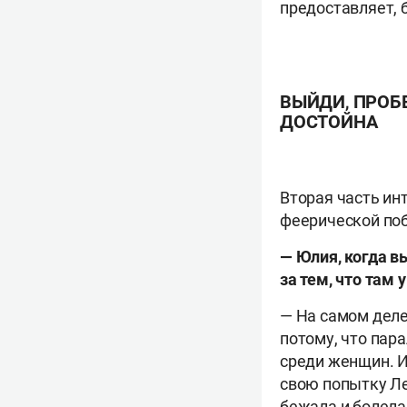
предоставляет, 
ВЫЙДИ, ПРОБЕ
ДОСТОЙНА
Вторая часть ин
феерической по
— Юлия, когда в
за тем, что там 
— На самом деле,
потому, что пар
среди женщин. И 
свою попытку Ле
бежала и болела 