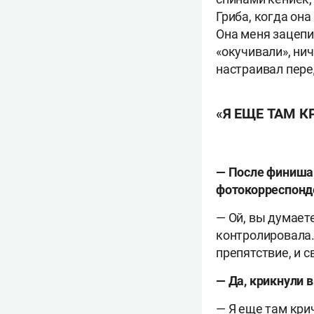
Гриба, когда она
Она меня зацепи
«окучивали», нич
настраивал пере
«Я ЕЩЕ ТАМ К
— После финиша 
фотокорреспонд
— Ой, вы думаете
контролировала.
препятствие, и с
— Да, крикнули в
— Я еще там кри