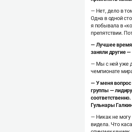
— Нет, дело в то
Одна в одной ст
я побывала в «к
препятствии. По
— Лучшее время 
заняли другие —
— Мы с ней уже 
чемпионате мира
— У меня вопрос
группы — лидиру
соответственно.
Гульнары Галки
— Никак не могу
видела. Что каса
спинами кениек,