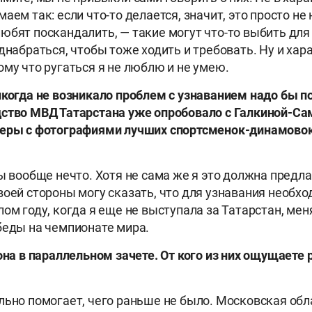
аем так: если что-то делается, значит, это просто не
юбят поскандалить, — такие могут что-то выбить для 
днабраться, чтобы тоже ходить и требовать. Ну и хар
ому что ругаться я не люблю и не умею.
икогда не возникало проблем с узнаванием надо бы п
ство МВД Татарстана уже опробовало с Галкиной-Са
неры с фотографиями лучших спортсменок-динамовок
ы вообще нечто. Хотя не сама же я это должна предла
воей стороны могу сказать, что для узнавания необх
ом году, когда я еще не выступала за Татарстан, мен
беды на чемпионате мира.
иона в параллельном зачете. От кого из них ощущаете
льно помогает, чего раньше не было. Московская обл