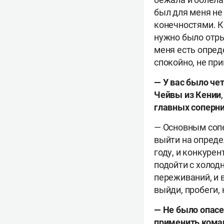
был для меня не
конечностями. К
нужно было отрыв
меня есть опред
спокойно, не пр
— У вас было че
Чейвы
из Кении
главных соперни
— Основным сопе
выйти на опреде
году, и конкурен
подойти с холод
переживаний, и 
выйди, пробеги, 
— Не было опасе
применить коман