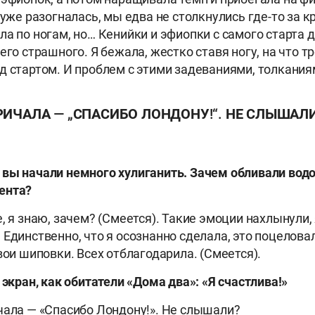
 уже разогналась, мы едва не столкнулись где-то за к
ла по ногам, но… Кенийки и эфиопки с самого старта 
его страшного. Я бежала, жестко ставя ногу, на что т
д стартом. И проблем с этими задеваниями, толкания
РИЧАЛА — „СПАСИБО ЛОНДОНУ!“. НЕ СЛЫШАЛ
вы начали немного хулиганить. Зачем обливали вод
ента?
, я знаю, зачем? (Смеется). Такие эмоции нахлынули, 
 Единственно, что я осознанно сделала, это поцеловал
вои шиповки. Всех отблагодарила. (Смеется).
 экран, как обитатели «Дома два»: «Я счастлива!»
чала — «Спасибо Лондону!». Не слышали?