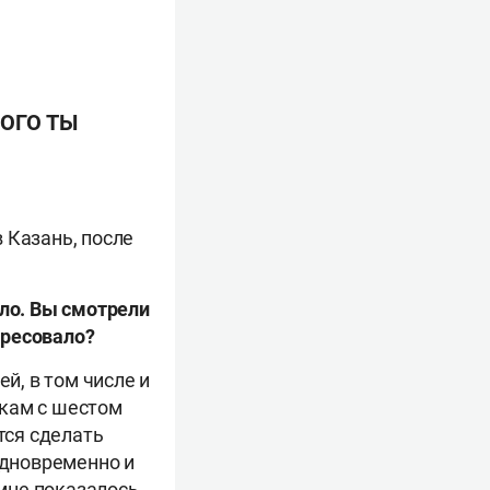
РОГО ТЫ
 Казань, после
бло. Вы смотрели
ересовало?
й, в том числе и
жкам с шестом
тся сделать
одновременно и
 мне показалось,