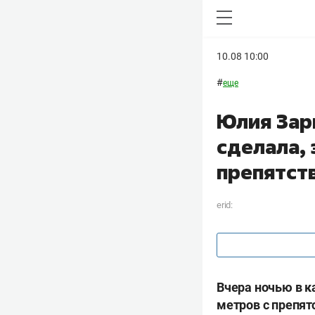
10.08 10:00
#
еще
Юлия Зари
сделала, 
препятств
erid:
Вчера ночью в к
метров с препят