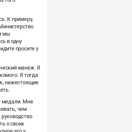
ь. К примеру,
 Министерство
и мы
сь в одну
идите просите у
ический манеж. Я
комого. Я тогда
ак, нижестоящие
еть.
е медали. Мне
шивать, чем
е руководство
ть о своих
ктере это у