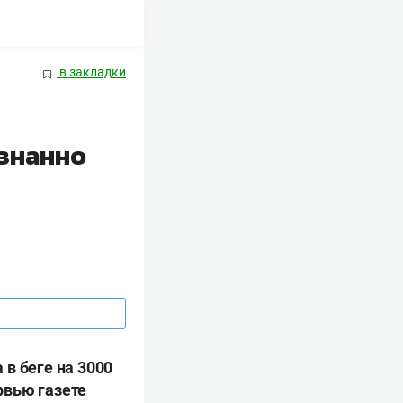
в закладки
ознанно
в беге на 3000
рвью газете