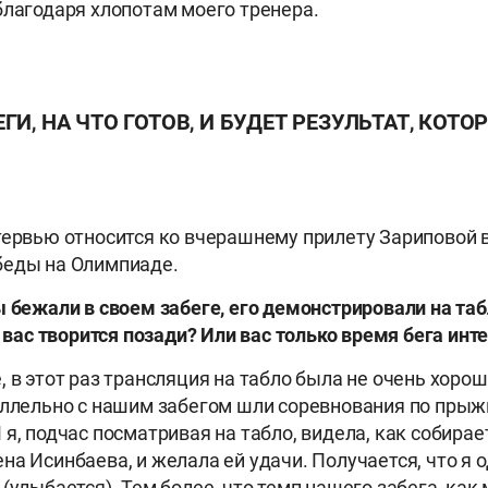
благодаря хлопотам моего тренера.
ГИ, НА ЧТО ГОТОВ, И БУДЕТ РЕЗУЛЬТАТ, КОТО
тервью относится ко вчерашнему прилету Зариповой в
беды на Олимпиаде.
ы бежали в своем забеге, его демонстрировали на та
у вас творится позади? Или вас только время бега инт
 в этот раз трансляция на табло была не очень хороше
аллельно с нашим забегом шли соревнования по пры
я, подчас посматривая на табло, видела, как собирае
на Исинбаева, и желала ей удачи. Получается, что я 
(улыбается). Тем более, что темп нашего забега, как