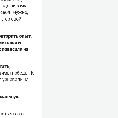
 надо никому…
себя. Нужно,
актер свой
овторить опыт,
митовой и
 повесили на
гать,
одимы победы. К
я узнавали на
 реальную
асть что-то