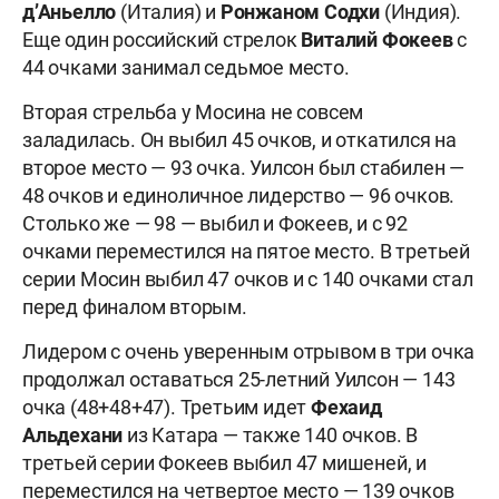
д’Аньелло
(Италия) и
Ронжаном Содхи
(Индия).
Еще один российский стрелок
Виталий Фокеев
с
44 очками занимал седьмое место.
Вторая стрельба у Мосина не совсем
заладилась. Он выбил 45 очков, и откатился на
второе место — 93 очка. Уилсон был стабилен —
48 очков и единоличное лидерство — 96 очков.
Столько же — 98 — выбил и Фокеев, и с 92
очками переместился на пятое место. В третьей
серии Мосин выбил 47 очков и с 140 очками стал
перед финалом вторым.
Лидером с очень уверенным отрывом в три очка
продолжал оставаться 25-летний Уилсон — 143
очка (48+48+47). Третьим идет
Фехаид
Альдехани
из Катара — также 140 очков. В
третьей серии Фокеев выбил 47 мишеней, и
переместился на четвертое место — 139 очков