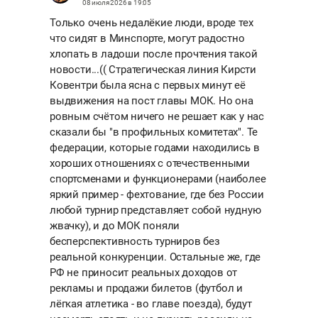
08 июля 2026 в 19:05
Только очень недалёкие люди, вроде тех
что сидят в Минспорте, могут радостно
хлопать в ладоши после прочтения такой
новости...(( Стратегическая линия Кирсти
Ковентри была ясна с первых минут её
выдвижения на пост главы МОК. Но она
ровным счётом ничего не решает как у нас
сказали бы "в профильных комитетах". Те
федерации, которые годами находились в
хороших отношениях с отечественными
спортсменами и функционерами (наиболее
яркий пример - фехтование, где без России
любой турнир представляет собой нудную
жвачку), и до МОК поняли
бесперспективность турниров без
реальной конкуренции. Остальные же, где
РФ не приносит реальных доходов от
рекламы и продажи билетов (футбол и
лёгкая атлетика - во главе поезда), будут