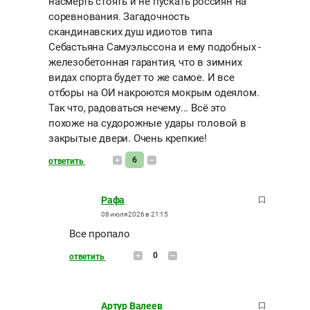
насмерть стоять и не пускать россиян на
соревнования. Загадочность
скандинавских душ идиотов типа
Себастьяна Самуэльссона и ему подобных -
железобетонная гарантия, что в зимних
видах спорта будет то же самое. И все
отборы на ОИ накроются мокрым одеялом.
Так что, радоваться нечему... Всё это
похоже на судорожные удары головой в
закрытые двери. Очень крепкие!
6
ответить
Рафа
08 июля 2026 в 21:15
Все пропало
0
ответить
Артур Валеев