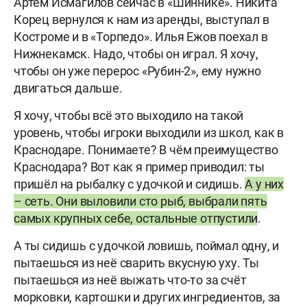
Артём Исмагилов сейчас в «Шиннике». Никита
Корец вернулся к нам из аренды, выступал в
Костроме и в «Торпедо». Илья Ежов поехал в
Нижнекамск. Надо, чтобы он играл. Я хочу,
чтобы он уже перерос «Рубин-2», ему нужно
двигаться дальше.
Я хочу, чтобы всё это выходило на такой
уровень, чтобы игроки выходили из школ, как в
Краснодаре. Понимаете? В чём преимущество
Краснодара? Вот как я пример приводил: ты
пришёл на рыбалку с удочкой и сидишь.
А у них
– сеть. Они выловили сто рыб, выбрали пять
самых крупных себе, остальные отпустили
.
А ты сидишь с удочкой ловишь, поймал одну, и
пытаешься из неё сварить вкусную уху. Ты
пытаешься из неё выжать что-то за счёт
морковки, картошки и других ингредиентов, за