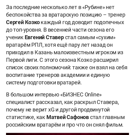
За последние несколько лет в «Рубине» нет
беспокойства за вратарскую позицию – тренер
Сергей Козко
каждый год доводит подопечных
до топ-уровня. В весенней части сезона его
ученик
Евгений Ставер
стал самым «сухим»
вратарём РПЛ, хотя ещё пару лет назад он
приходил в Казань малоизвестным игроком из
Первой лиги. С этого сезона Козко расширил
список своих полномочий: также он взял на себя
воспитание тренеров академии и единую
систему подготовки вратарей.
В большом интервью «БИЗНЕС Online»
специалист рассказал, как раскрыл Ставера,
почему не верит xG и другой продвинутой
статистике, как
Матвей
Сафонов
стал главным
российским вратарём и про что он снял фильм.