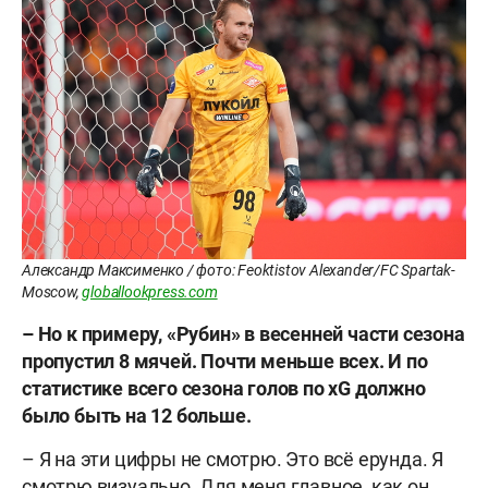
Александр Максименко / фото: Feoktistov Alexander/FC Spartak-
Moscow,
globallookpress.com
– Но к примеру, «Рубин» в весенней части сезона
пропустил 8 мячей. Почти меньше всех. И по
статистике всего сезона голов по xG должно
было быть на 12 больше.
– Я на эти цифры не смотрю. Это всё ерунда. Я
смотрю визуально. Для меня главное, как он