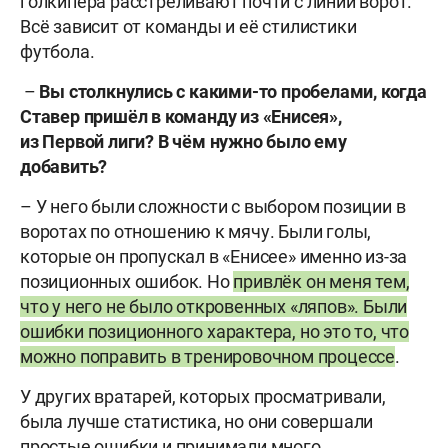
голкипера расстреливают почти с линии ворот.
Всё зависит от команды и её стилистики
футбола.
–
Вы столкнулись с какими-то пробелами, когда
Ставер пришёл в команду из «Енисея»,
из
Первой лиги? В чём нужно было ему
добавить?
– У него были сложности с выбором позиции в
воротах по отношению к мячу. Были голы,
которые он пропускал в «Енисее» именно из-за
позиционных ошибок. Но
привлёк он меня тем,
что у него не было откровенных «ляпов». Были
ошибки позиционного характера, но это то, что
можно поправить в тренировочном процессе
.
У других вратарей, которых просматривали,
была лучше статистика, но они совершали
простые ошибки и принимали много