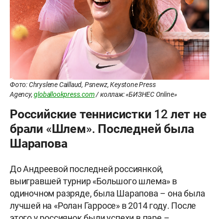
Фото: Chryslene Caillaud, Psnewz, Keystone Press
Agency,
globallookpress.com
/ коллаж: «БИЗНЕС Online»
Российские теннисистки 12 лет не
брали «Шлем». Последней была
Шарапова
До Андреевой последней россиянкой,
выигравшей турнир «Большого шлема» в
одиночном разряде, была Шарапова – она была
лучшей на «Ролан Гарросе» в 2014 году. После
этого у россиянок были успехи в паре –