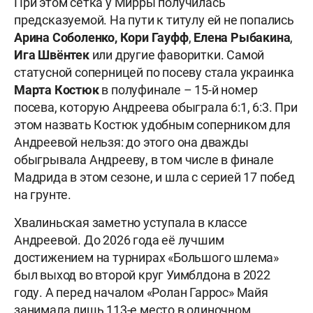
При этом сетка у Мирры получилась
предсказуемой. На пути к титулу ей не попались
Арина Соболенко,
Кори Гауфф
,
Елена Рыбакина
,
Ига Швёнтек
или другие фаворитки. Самой
статусной соперницей по посеву стала украинка
Марта Костюк
в полуфинале – 15-й номер
посева, которую Андреева обыграла 6:1, 6:3. При
этом назвать Костюк удобным соперником для
Андреевой нельзя: до этого она дважды
обыгрывала Андрееву, в том числе в финале
Мадрида в этом сезоне, и шла с серией 17 побед
на грунте.
Хвалиньская заметно уступала в классе
Андреевой. До 2026 года её лучшим
достижением на турнирах «Большого шлема»
был выход во второй круг Уимблдона в 2022
году. А перед началом «Ролан Гаррос» Майя
занимала лишь 113-е место в одиночном