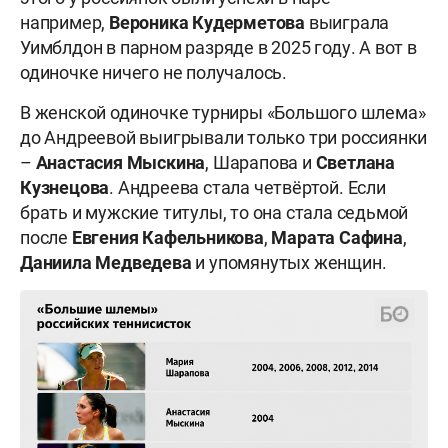
например,
Вероника Кудерметова
выиграла
Уимблдон в парном разряде в 2025 году. А вот в
одиночке ничего не получалось.
В женской одиночке турниры «Большого шлема»
до Андреевой выигрывали только три россиянки
–
Анастасия Мыскина
, Шарапова и
Светлана
Кузнецова
. Андреева стала четвёртой. Если
брать и мужские титулы, то она стала седьмой
после
Евгения Кафельникова
,
Марата Сафина
,
Даниила Медведева
и упомянутых женщин.