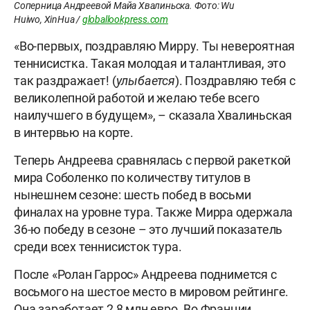
Соперница Андреевой Майа Хвалиньска. Фото: Wu
Huiwo, XinHua /
globallookpress.com
«Во-первых, поздравляю Мирру. Ты невероятная
теннисистка. Такая молодая и талантливая, это
так раздражает! (
улыбается
). Поздравляю тебя с
великолепной работой и желаю тебе всего
наилучшего в будущем», – сказала Хвалиньская
в интервью на корте.
Теперь Андреева сравнялась с первой ракеткой
мира Соболенко по количеству титулов в
нынешнем сезоне: шесть побед в восьми
финалах на уровне тура. Также Мирра одержала
36-ю победу в сезоне – это лучший показатель
среди всех теннисисток тура.
После «Ролан Гаррос» Андреева поднимется с
восьмого на шестое место в мировом рейтинге.
Она заработает 2,8 млн евро. Во Франции