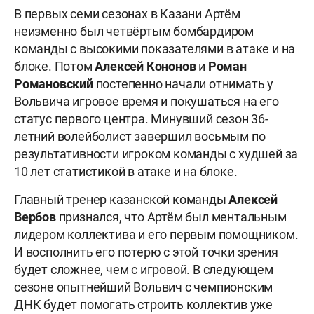
В первых семи сезонах в Казани Артём
неизменно был четвёртым бомбардиром
команды с высокими показателями в атаке и на
блоке. Потом
Алексей Кононов
и
Роман
Романовский
постепенно начали отнимать у
Вольвича игровое время и покушаться на его
статус первого центра. Минувший сезон 36-
летний волейболист завершил восьмым по
результативности игроком команды с худшей за
10 лет статистикой в атаке и на блоке.
Главный тренер казанской команды
Алексей
Вербов
признался, что Артём был ментальным
лидером коллектива и его первым помощником.
И восполнить его потерю с этой точки зрения
будет сложнее, чем с игровой. В следующем
сезоне опытнейший Вольвич с чемпионским
ДНК будет помогать строить коллектив уже