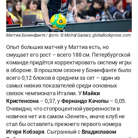
Маттиа Бонинфанте / фото: © Michal Gaciarz, globallookpress.com
Опыт больших матчей у Маттиа есть, но
смущает его рост – всего 188 см. Петербургской
команде придётся корректировать систему игры
в обороне. В прошлом сезоне у Бонинфанте было
всего 0,12 блоков в среднем за сет – один из
самых низких показателей среди основных
связок чемпионата Италии. У
Майки
Кристенсона
– 0,37, у
Фернандо Качопы
– 0,05.
Очевидно, что стопроцентной уверенности в
новичке нет и в самом «Зените», иначе клуб не
стал бы оставлять прежнего первого номера
Игоря Кобзаря
. Сыгранный с
Владиславом