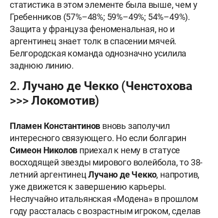
статистика в этом элементе была выше, чем у
Гребенников (57%–48%; 59%–49%; 54%–49%).
Защита у француза феноменальная, но и
аргентинец знает толк в спасении мячей.
Белгородская команда однозначно усилила
заднюю линию.
2. Лучано де Чекко (Ченстохова
>>> Локомотив)
Пламен Константинов
вновь заполучил
интересного связующего. Но если болгарин
Симеон
Николов
приехал к нему в статусе
восходящей звезды мирового волейбола, то 38-
летний аргентинец
Лучано
д
е Чекко
, напротив,
уже движется к завершению карьеры.
Неслучайно итальянская «Модена» в прошлом
году рассталась с возрастным игроком, сделав