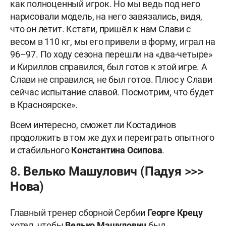
как полноценный игрок. Но мы ведь под него
нарисовали модель, на него завязались, видя,
что он летит. Кстати, пришёл к нам Слави с
весом в 110 кг, мы его привели в форму, играл на
96–97. По ходу сезона перешли на «два-четыре»
и Кириллов справился, был готов к этой игре. А
Слави не справился, не был готов. Плюс у Слави
сейчас испытание славой. Посмотрим, что будет
в Красноярске».
Всем интересно, сможет ли Костадинов
продолжить в том же дух и переиграть опытного
и стабильного
Константина Осипова
.
8. Велько Машулович (Падуя >>>
Нова)
Главный тренер сборной Сербии
Георге Крецу
хотел, чтобы
Велько Машулович
был