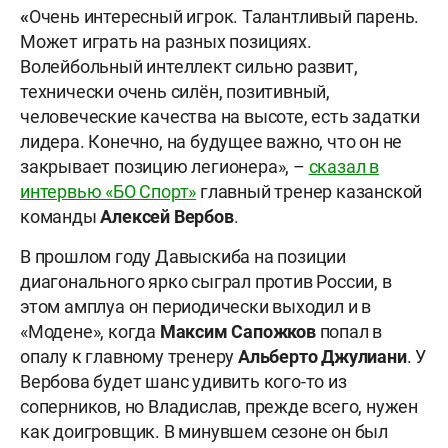
«
Очень интересный игрок. Талантливый парень.
Может играть на разных позициях.
Волейбольный интеллект сильно развит,
технически очень силён, позитивный,
человеческие качества на высоте, есть задатки
лидера. Конечно, на будущее важно, что он не
закрывает позицию легионера», –
сказал в
интервью «БО Спорт»
главный тренер казанской
команды
Алексей Вербов
.
В прошлом году Давыскиба на позиции
диагонального ярко сыграл против России, в
этом амплуа он периодически выходил и в
«Модене», когда
Максим Сапожков
попал в
опалу к главному тренеру
Альберто Джулиани
. У
Вербова будет шанс удивить кого-то из
соперников, но Владислав, прежде всего, нужен
как доигровщик. В минувшем сезоне он был