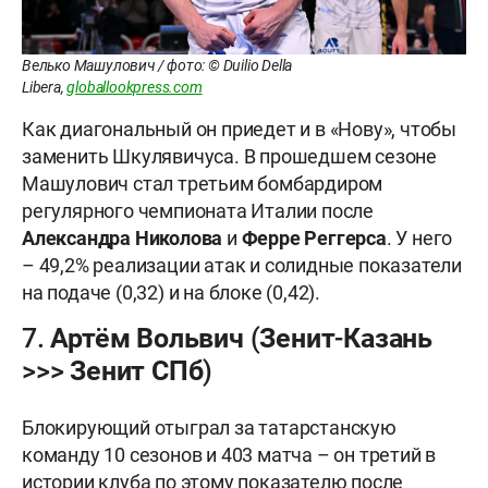
Велько Машулович / фото: © Duilio Della
Libera,
globallookpress.com
Как диагональный он приедет и в «Нову», чтобы
заменить Шкулявичуса. В прошедшем сезоне
Машулович стал третьим бомбардиром
регулярного чемпионата Италии после
Александра Николова
и
Ферре Реггерса
. У него
– 49,2% реализации атак и солидные показатели
на подаче (0,32) и на блоке (0,42).
7. Артём Вольвич (Зенит-Казань
>>> Зенит СПб)
Блокирующий отыграл за татарстанскую
команду 10 сезонов и 403 матча – он третий в
истории клуба по этому показателю после