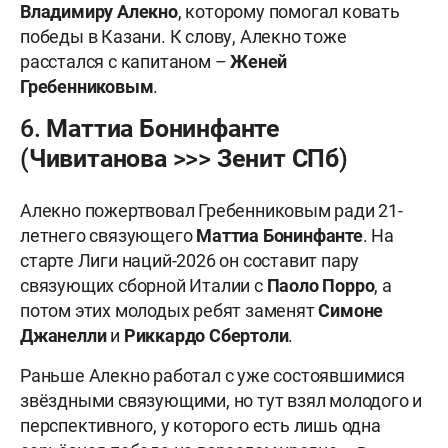
Владимиру Алекно
, которому помогал ковать
победы в Казани. К слову, Алекно тоже
расстался с капитаном –
Женей
Гребенниковым
.
6. Маттиа Бонинфанте
(Чивитанова >>> Зенит СПб)
Алекно пожертвовал Гребенниковым ради 21-
летнего связующего
Маттиа
Бонинфанте
. На
старте Лиги наций-2026 он составит пару
связующих сборной Италии с
Паоло Порро
, а
потом этих молодых ребят заменят
Симоне
Джанелли
и
Риккардо Сбертоли
.
Раньше Алекно работал с уже состоявшимися
звёздными связующими, но тут взял молодого и
перспективного, у которого есть лишь одна