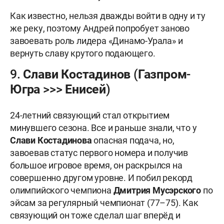
Как известно, нельзя дважды войти в одну и ту
же реку, поэтому Андрей попробует заново
завоевать роль лидера «Динамо-Урала» и
вернуть славу крутого подающего.
9. Слави Костадинов (Газпром-
Югра >>> Енисей)
24-летний связующий стал открытием
минувшего сезона. Все и раньше знали, что у
Слави
Костадинова
опасная подача, но,
завоевав статус первого номера и получив
большое игровое время, он раскрылся на
совершенно другом уровне. И побил рекорд
олимпийского чемпиона
Дмитрия Мусэрского
по
эйсам за регулярный чемпионат (77–75). Как
связующий он тоже сделал шаг вперёд и