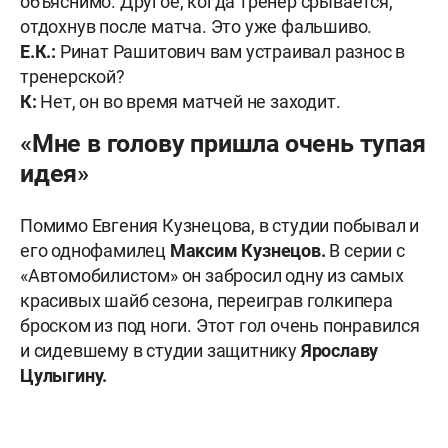
объяснимо. Другое, когда тренер срывается,
отдохнув после матча. Это уже фальшиво.
Е.К.:
Ринат Рашитович вам устраивал разнос в
тренерской?
К:
Нет, он во время матчей не заходит.
«Мне в голову пришла очень тупая
идея»
Помимо Евгения Кузнецова, в студии побывал и
его однофамилец
Максим Кузнецов.
В серии с
«Автомобилистом» он забросил одну из самых
красивых шайб сезона, переиграв голкипера
броском из под ноги. Этот гол очень понравился
и сидевшему в студии защитнику
Ярославу
Цулыгину.