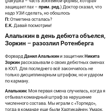
(
ракушка – часть хоккейной формы, которая
защищает пах
–
прим. ред.
) Доктор сказал, что
надо УЗИ сделать, но обошлось
П:
Отметина осталась?
Е.К.
Давай посмотрим!
Алалыкин в день дебюта объелся,
Зоркин – разозлил Ротенберга
Форвард
Данил Алалыкин
и защитник
Никита
Зоркин
рассказывали о своих дебютных сменах
в КХЛ. Для последнего всё закончилось не
только дисциплинарным штрафом, но и ударом
по карману.
Алалыкин:
Моя первая смена случилась, когда я
отбывал командный штраф за нарушение
численного состава. Мы играли с «Торпедо»,
тогда в команде еще были Хартикайнен, Умарк.