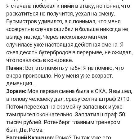
Я сначала побежал к ними в атаку, но понял, что
раскатиться не получится, уехал на смену.
Бурмистров удивился, а я понимал, что меня
«сожрут» в случае ошибки и больше никогда не
выйду на лёд. Через несколько матчей
случилась уже настоящая дебютная смена. Я
съел десять бутербродов в перерыве, не ожидал,
что появлюсь в концовке.
Панин:
Вот это память у тебя! Я не помню, что
вчера произошло. Но у меня уже возраст,
деменция...
Зоркин:
Моя первая смена была в СКА. Я вышел,
в голову человеку дал, сразу сел на штраф 2+10.
Потом переехал на скамейку запасных и уже
там присел окончательно. Заплатил штраф 50
тысяч рублей. Ротенберг главным тренером
был. Да, Рома.
Евгений Кузнецов:
Рома? Ты так уже его