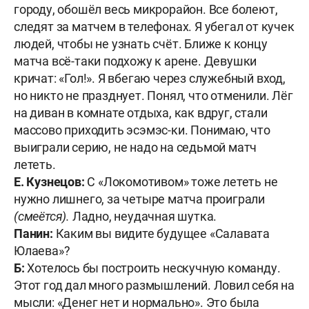
городу, обошёл весь микрорайон. Все болеют,
следят за матчем в телефонах. Я убегал от кучек
людей, чтобы не узнать счёт. Ближе к концу
матча всё-таки подхожу к арене. Девушки
кричат: «Гол!». Я вбегаю через служебный вход,
но никто не празднует. Понял, что отменили. Лёг
на диван в комнате отдыха, как вдруг, стали
массово приходить эсэмэс-ки. Понимаю, что
выиграли серию, не надо на седьмой матч
лететь.
Е. Кузнецов:
С «Локомотивом» тоже лететь не
нужно лишнего, за четыре матча проиграли
(смеётся).
Ладно, неудачная шутка.
Панин:
Каким вы видите будущее «Салавата
Юлаева»?
Б:
Хотелось бы построить нескучную команду.
Этот год дал много размышлений. Ловил себя на
мысли: «Денег нет и нормально». Это была