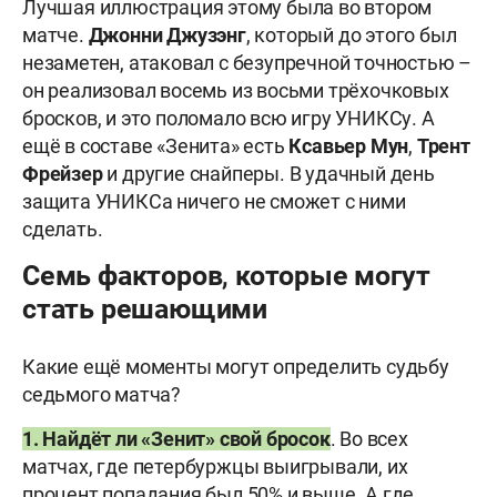
Лучшая иллюстрация этому была во втором
матче.
Джонни
Джузэнг
, который до этого был
незаметен, атаковал с безупречной точностью –
он реализовал восемь из восьми трёхочковых
бросков, и это поломало всю игру УНИКСу. А
ещё в составе «Зенита» есть
Ксавьер
Мун
,
Трент
Фрейзер
и другие снайперы. В удачный день
защита УНИКСа ничего не сможет с ними
сделать.
Семь факторов, которые могут
стать решающими
Какие ещё моменты могут определить судьбу
седьмого матча?
1. Найдёт ли «Зенит» свой бросок
. Во всех
матчах, где петербуржцы выигрывали, их
процент попадания был 50% и выше. А где