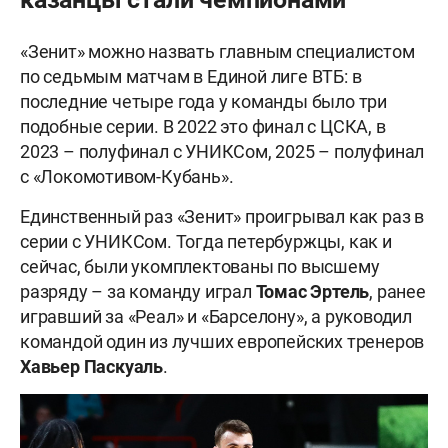
«Зенит» можно назвать главным специалистом
по седьмым матчам в Единой лиге ВТБ: в
последние четыре года у команды было три
подобные серии. В 2022 это финал с ЦСКА, в
2023 – полуфинал с УНИКСом, 2025 – полуфинал
с «Локомотивом-Кубань».
Единственный раз «Зенит» проигрывал как раз в
серии с УНИКСом. Тогда петербуржцы, как и
сейчас, были укомплектованы по высшему
разряду – за команду играл
Томас
Эртель
, ранее
игравший за «Реал» и «Барселону», а руководил
командой один из лучших европейских тренеров
Хавьер
Паскуаль
.