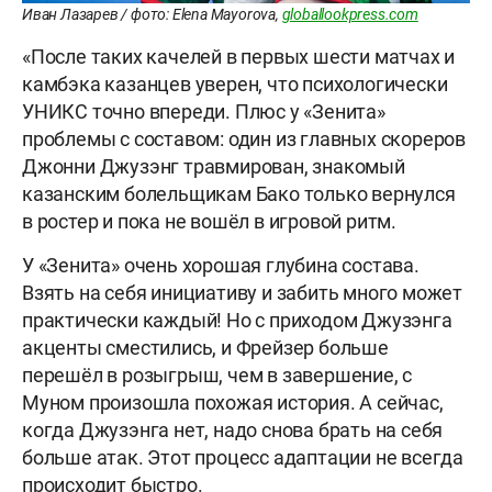
Иван Лазарев / фото: Elena Mayorova,
globallookpress.com
«После таких качелей в первых шести матчах и
камбэка казанцев уверен, что психологически
УНИКС точно впереди. Плюс у «Зенита»
проблемы с составом: один из главных скореров
Джонни Джузэнг травмирован, знакомый
казанским болельщикам Бако только вернулся
в ростер и пока не вошёл в игровой ритм.
У «Зенита» очень хорошая глубина состава.
Взять на себя инициативу и забить много может
практически каждый! Но с приходом Джузэнга
акценты сместились, и Фрейзер больше
перешёл в розыгрыш, чем в завершение, с
Муном произошла похожая история. А сейчас,
когда Джузэнга нет, надо снова брать на себя
больше атак. Этот процесс адаптации не всегда
происходит быстро.