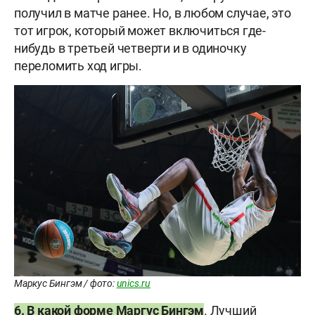
получил в матче ранее. Но, в любом случае, это
тот игрок, который может включиться где-
нибудь в третьей четверти и в одиночку
переломить ход игры.
Маркус Бингэм / фото:
unics.ru
6. В какой форме Маргус Бингэм
. Лучший