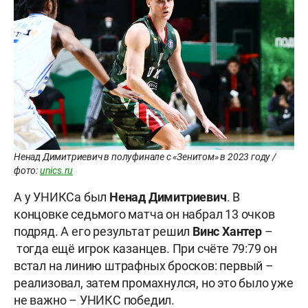
Ненад Димитриевич в полуфинале с «Зенитом» в 2023 году /
фото:
unics.ru
А у УНИКСа был
Ненад
Димитриевич
. В
концовке седьмого матча он набрал 13 очков
подряд. А его результат решил
Винс
Хантер
–
тогда ещё игрок казанцев. При счёте 79:79 он
встал на линию штрафных бросков: первый –
реализовал, затем промахнулся, но это было уже
не важно – УНИКС победил.