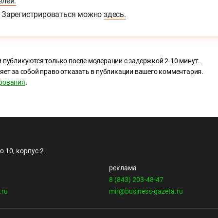
елей.
Зарегистрироваться можно
здесь.
 публикуются только после модерации с задержкой 2-10 минут.
яет за собой право отказать в публикации вашего комментария.
рования
.
 10, корпус 2
реклама
8 (843) 203-48-47
.ru
mir@business-gazeta.ru