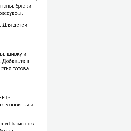
штаны, брюки,
сессуары.
. Для детей —
 вышивку и
. Добавьте в
ртия готова.
аницы.
сть новинки и
г и Пятигорск.
ботка