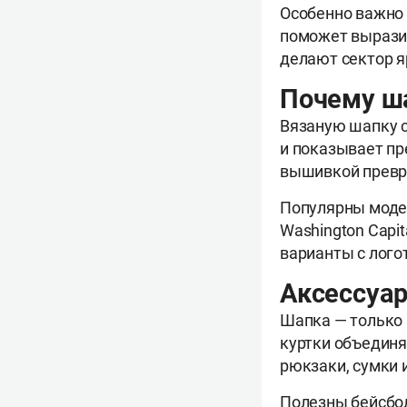
Особенно важно
поможет вырази
делают сектор я
Почему ша
Вязаную шапку с
и показывает пр
вышивкой превр
Популярны модел
Washington Capit
варианты с лого
Аксессуа
Шапка — только 
куртки объединя
рюкзаки, сумки 
Полезны бейсбол