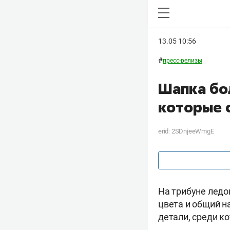
13.05 10:56
#
пресс-релизы
Шапка бо
которые 
erid: 2SDnjeeWmgE
На трибуне ледо
цвета и общий н
детали, среди к