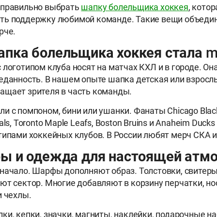
 правильно выбрать
шапку болельщика хоккея
, котор
ть поддержку любимой команде. Такие вещи объеди
рче.
пка болельщика хоккея стала m
 логотипом клуба носят на матчах КХЛ и в городе. Она
еданность. В нашем опыте шапка детская или взросл
ащает зрителя в часть команды.
и с помпоном, бини или ушанки. Фанаты Chicago Blac
als, Toronto Maple Leafs, Boston Bruins и Anaheim Duc
типами хоккейных клубов. В России любят мерч СКА 
ры и одежда для настоящей атм
начало. Шарфы дополняют образ. Толстовки, свитеры
ют сектор. Многие добавляют в корзину перчатки, но
и чехлы.
ки, кепки, значки, магниты, наклейки, подарочные н