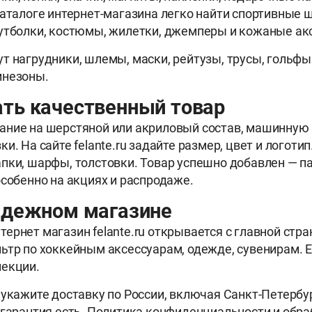
каталоге интернет-магазина легко найти спортивные 
утболки, костюмы, жилетки, джемперы и кожаные ак
т нагрудники, шлемы, маски, рейтузы, трусы, гольфы
инезоны.
ть качественный товар
ание на шерстяной или акриловый состав, машинную
и. На сайте felante.ru задайте размер, цвет и логотип
пки, шарфы, толстовки. Товар успешно добавлен — па
особенно на акциях и распродаже.
адежном магазине
ернет магазин felante.ru открывается с главной стр
ьтр по хоккейным аксессуарам, одежде, сувенирам. Е
лекции.
 укажите доставку по России, включая Санкт-Петербур
 гарантия есть. Политика конфиденциальности и обра