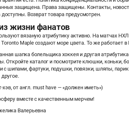
анных защищена. Права защищены. Контакты, новост
 доступны. Возврат товара предусмотрен.
из жизни фанатов
ользуют вязаную атрибутику активно. На матчах НХ
и Toronto Maple создают море цвета. То же работает в
анная шапка болельщика хоккея и другая атрибутик
ы. Откройте каталог и посмотрите клюшки, коньки, бо
и с шипами, фартуки, подушки, повязки, шляпы, парик
 другое.
т-хэв, от англ. must have — «должен иметь»)
осферу вместе с качественным мерчем!
желика Валерьевна