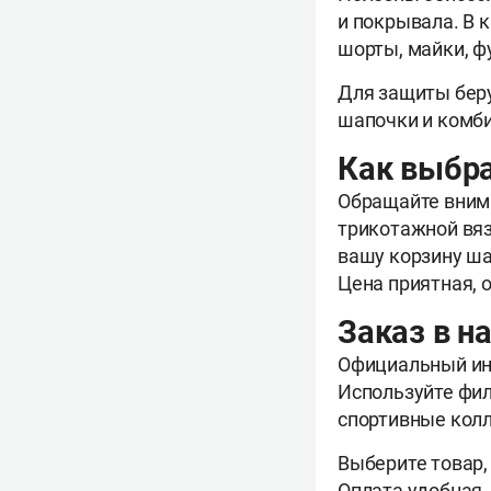
и покрывала. В 
шорты, майки, ф
Для защиты беру
шапочки и комб
Как выбра
Обращайте вним
трикотажной вязк
вашу корзину ша
Цена приятная, 
Заказ в н
Официальный инт
Используйте фил
спортивные кол
Выберите товар,
Оплата удобная,