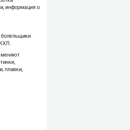
и, информация о
Л болельщики
 КХЛ.
а меняют
тинки,
и, плавки,