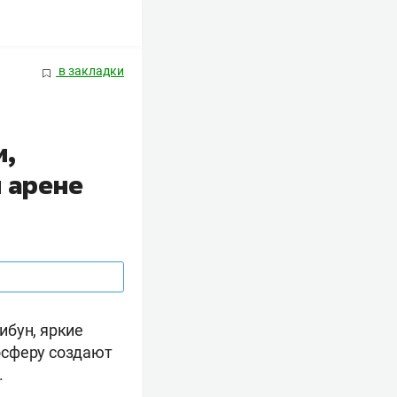
в закладки
и,
 арене
ибун, яркие
осферу создают
.