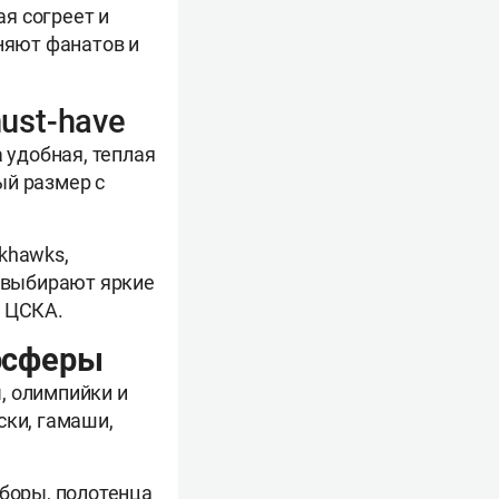
ая согреет и
няют фанатов и
ust-have
 удобная, теплая
ый размер с
khawks,
ks выбирают яркие
и ЦСКА.
осферы
, олимпийки и
ски, гамаши,
аборы, полотенца