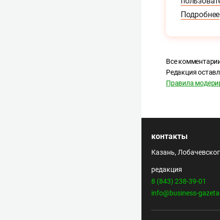
пользоват
Подробнее
Все комментарии
Редакция оставл
Правила модери
контакты
Казань, Лобачевского
редакция
8 (843) 238-39-01
info@business-gazeta