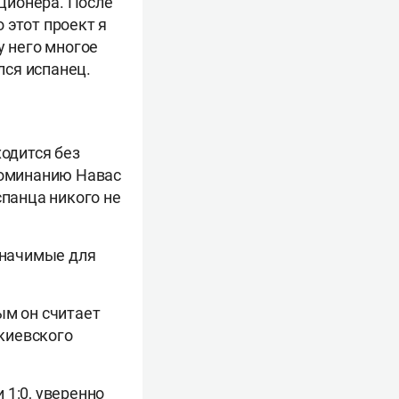
кционера. После
 этот проект я
у него многое
лся испанец.
ходится без
споминанию Навас
спанца никого не
 значимые для
ым он считает
киевского
 1:0, уверенно