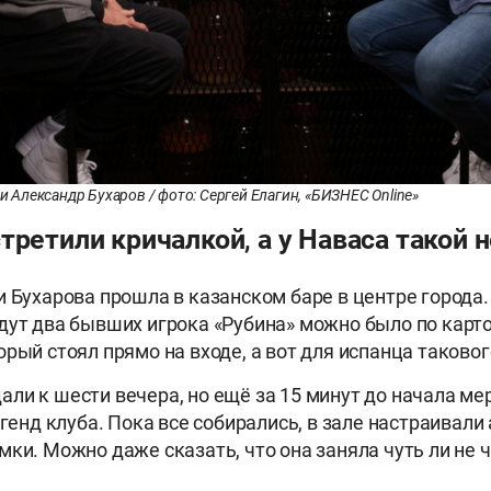
и Александр Бухаров / фото: Сергей Елагин, «БИЗНЕС Online»
третили кричалкой, а у Наваса такой 
и Бухарова прошла в казанском баре в центре города.
дут два бывших игрока «Рубина» можно было по карт
орый стоял прямо на входе, а вот для испанца таковог
ли к шести вечера, но ещё за 15 минут до начала ме
егенд клуба. Пока все собирались, в зале настраивали
мки. Можно даже сказать, что она заняла чуть ли не 