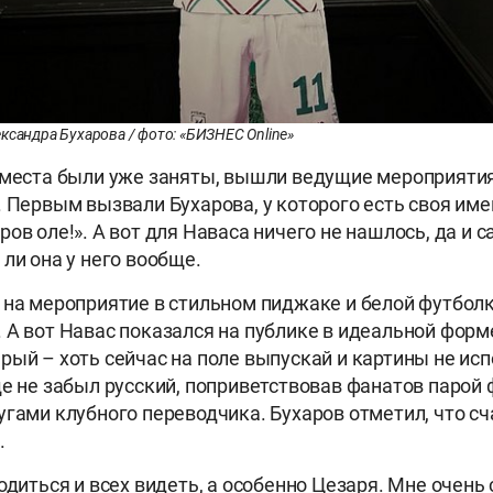
ксандра Бухарова / фото: «БИЗНЕС Online»
 места были уже заняты, вышли ведущие мероприятия
. Первым вызвали Бухарова, у которого есть своя име
ов оле!». А вот для Наваса ничего не нашлось, да и с
ли она у него вообще.
 на мероприятие в стильном пиджаке и белой футболк
 А вот Навас показался на публике в идеальной форм
рый – хоть сейчас на поле выпускай и картины не исп
ще не забыл русский, поприветствовав фанатов парой 
угами клубного переводчика. Бухаров отметил, что сч
.
одиться и всех видеть, а особенно Цезаря. Мне очень