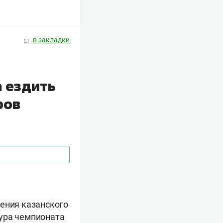
в закладки
 ездить
ров
дения казанского
тура чемпионата