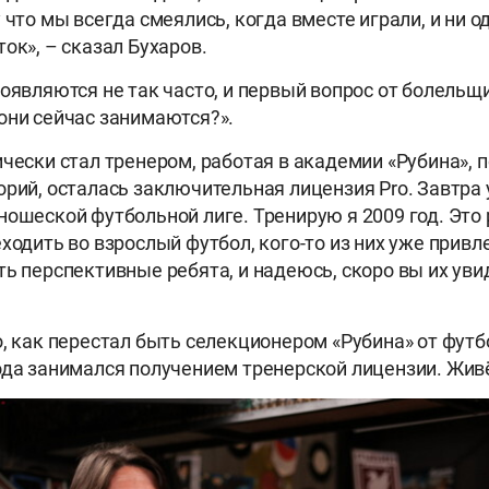
 что мы всегда смеялись, когда вместе играли, и ни о
ок», – сказал Бухаров.
появляются не так часто, и первый вопрос от болельщ
они сейчас занимаются?».
ически стал тренером, работая в академии «Рубина», 
орий, осталась заключительная лицензия Pro. Завтра 
ношеской футбольной лиге. Тренирую я 2009 год. Это
еходить во взрослый футбол, кого-то из них уже привл
ть перспективные ребята, и надеюсь, скоро вы их увид
о, как перестал быть селекционером «Рубина» от футб
ода занимался получением тренерской лицензии. Живё