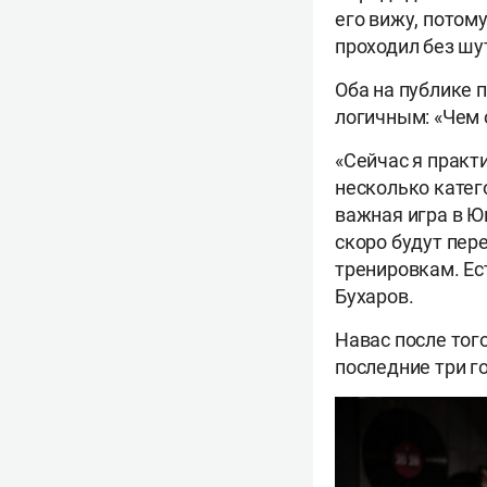
его вижу, потому
проходил без шут
Оба на публике 
логичным: «Чем 
«Сейчас я практ
несколько катег
важная игра в Ю
скоро будут пер
тренировкам. Ес
Бухаров.
Навас после тог
последние три г