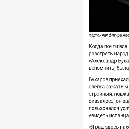
Картонная фигура Але
Когда почти все
разогреть народ
«Александр Бухар
вспомнить, была 
Бухаров приехал
слегка зажатым.
стройный, поджа
оказалось, он е
пользовался усл
увидеть испанца
«Я рад здесь нах