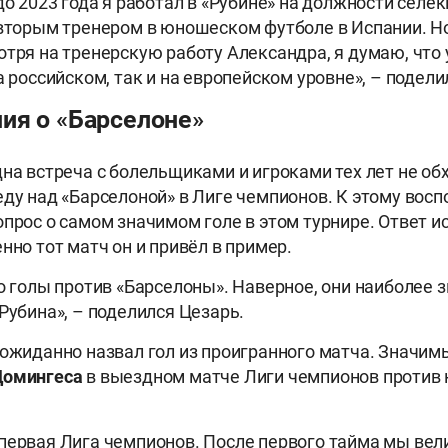
до 2023 года я работал в «Рубине» на должности селе
 вторым тренером в юношеском футболе в Испании. Но
отря на тренерскую работу Александра, я думаю, что 
а российском, так и на европейском уровне», – подели
ия о «Барселоне»
дна встреча с болельщиками и игроками тех лет не об
еду над «Барселоной» в Лиге чемпионов. К этому во
опрос о самом значимом голе в этом турнире. Ответ и
нно тот матч он и привёл в пример.
то голы против «Барселоны». Наверное, они наиболее
Рубина», – поделился Цезарь.
еожиданно назвал гол из проигранного матча. Значим
Домингеса
в выездном матче Лиги чемпионов против 
первая Лига чемпионов. После первого тайма мы вели