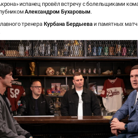
Акрона» испанец провёл встречу с болельщиками ком
клубником
Александром Бухаровым
.
главного тренера
Курбана
Бердыева
и памятных матч
.