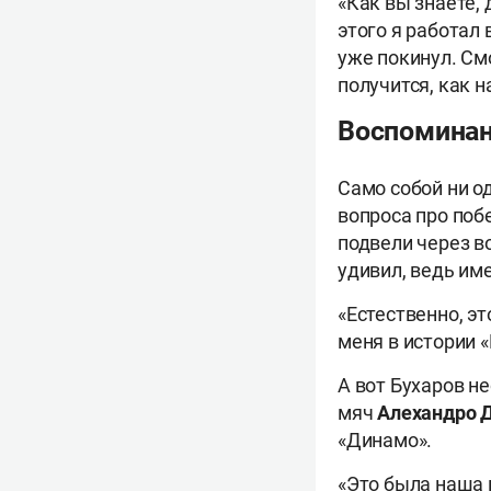
«Как вы знаете, 
этого я работал
уже покинул. См
получится, как н
Воспоминан
Само собой ни о
вопроса про поб
подвели через в
удивил, ведь име
«Естественно, э
меня в истории «
А вот Бухаров н
мяч
Алехандро 
«Динамо».
«Это была наша 