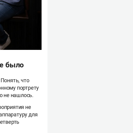
не было
 Понять, что
онному портрету
о не нашлось.
роприятия не
 аппаратуру для
четверть