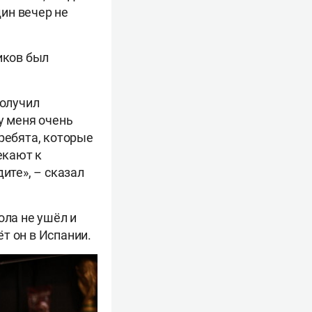
дин вечер не
иков был
получил
у меня очень
 ребята, которые
екают к
ите», – сказал
ола не ушёл и
т он в Испании.