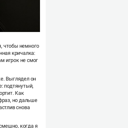
, чтобы немного
нная кричалка:
ам игрок не смог
е. Выглядел он
е: подтянутый,
ортит. Как
фраз, но дальше
астлив снова
 смешно, когда я