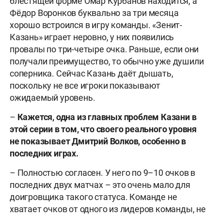
блестящей форме Омар Курбанов находится, а
Фёдор Воронков буквально за три месяца
хорошо встроился в игру команды. «Зенит-
Казань» играет неровно, у них появились
провалы по три-четыре очка. Раньше, если они
получали преимущество, то обычно уже душили
соперника. Сейчас Казань даёт дышать,
поскольку не все игроки показывают
ожидаемый уровень.
–
Кажется,
одна из главных проблем Казани в
этой серии в том, что своего
реального
уровня
не показывает Дмитрий Волков, особенно в
последних играх.
– Полностью согласен. У него по 9–10 очков в
последних двух матчах – это очень мало для
доигровщика такого статуса. Команде не
хватает очков от одного из лидеров команды, не