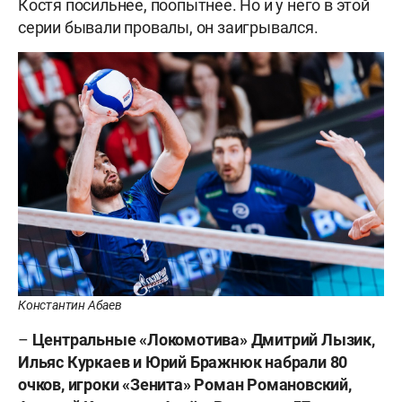
Костя посильнее, поопытнее. Но и у него в этой
серии бывали провалы, он заигрывался.
Константин Абаев
–
Центральные «Локомотива»
Дмитрий
Лызик,
Ильяс
Куркаев и
Юрий
Бражнюк набрали 80
очков, игроки «Зенита»
Роман
Романовский,