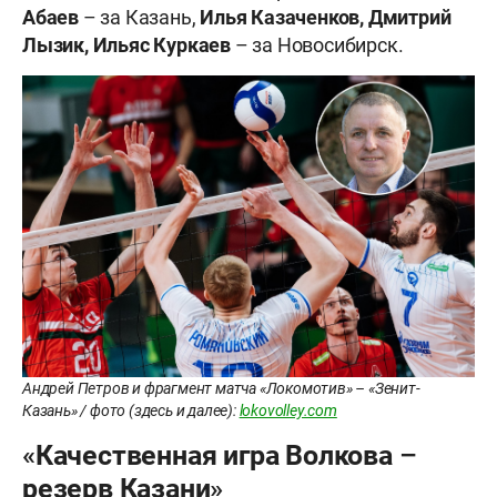
Абаев
– за Казань,
Илья Казаченков,
Дмитрий
Лызик, Ильяс Куркаев
– за Новосибирск.
Андрей Петров и фрагмент матча «Локомотив» – «Зенит-
Казань» / фото (здесь и далее):
lokovolley.com
«Качественная игра Волкова –
резерв Казани»