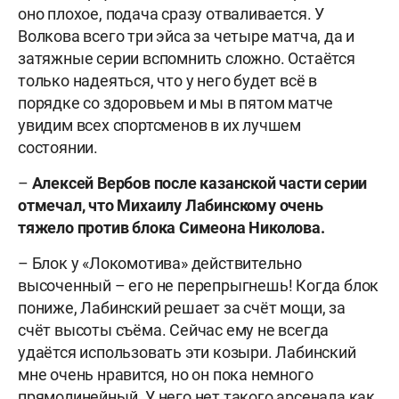
оно плохое, подача сразу отваливается. У
Волкова всего три эйса за четыре матча, да и
затяжные серии вспомнить сложно. Остаётся
только надеяться, что у него будет всё в
порядке со здоровьем и мы в пятом матче
увидим всех спортсменов в их лучшем
состоянии.
–
Алексей
Вербов после казанской части серии
отмечал, что
Михаилу
Лабинскому очень
тяжело против
блока
Симеона
Николова.
– Блок у «Локомотива» действительно
высоченный – его не перепрыгнешь! Когда блок
пониже, Лабинский решает за счёт мощи, за
счёт высоты съёма. Сейчас ему не всегда
удаётся использовать эти козыри. Лабинский
мне очень нравится, но он пока немного
прямолинейный. У него нет такого арсенала как