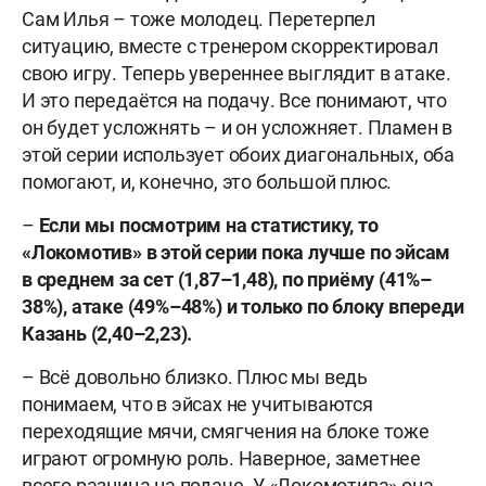
Сам Илья – тоже молодец. Перетерпел
ситуацию, вместе с тренером скорректировал
свою игру. Теперь увереннее выглядит в атаке.
И это передаётся на подачу. Все понимают, что
он будет усложнять – и он усложняет. Пламен в
этой серии использует обоих диагональных, оба
помогают, и, конечно, это большой плюс.
–
Если мы посмотрим
на
статистику, то
«Локомоти
в
»
в этой серии
пока лучше по эйсам
в среднем за сет (1,87–1,48), по приёму (41%–
38%), атаке (49%–48%) и только по блоку впереди
Казань (2,40–2,23).
– Всё довольно близко. Плюс мы ведь
понимаем, что в эйсах не учитываются
переходящие мячи, смягчения на блоке тоже
играют огромную роль. Наверное, заметнее
всего разница на подаче. У «Локомотива» она