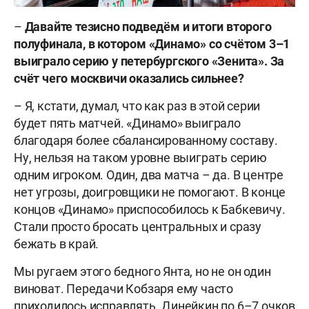
–
Давайте тезисно подведём и итоги второго
полуфинала, в котором «Динамо» со счётом 3–1
выиграло серию у петербургского «Зенита». За
счёт чего москвичи оказались сильнее?
– Я, кстати, думал, что как раз в этой серии
будет пять матчей. «Динамо» выиграло
благодаря более сбалансированному составу.
Ну, нельзя на таком уровне выиграть серию
одним игроком. Один, два матча – да. В центре
нет угрозы, доигровщики не помогают. В конце
концов «Динамо» приспособилось к Бабкевичу.
Стали просто бросать центральных и сразу
бежать в край.
Мы ругаем этого бедного Янта, но не он один
виноват. Передачи Кобзаря ему часто
приходилось исправлять. Динейкин по 6–7 очков