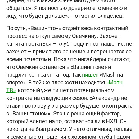
уверен, что в межсезонье мы будем часто
общаться. Я полностью доверяю его мнению и
жду, что будет дальше», – отметил владелец.
По сути, «Вашингтон» отдаёт весь контрактный
процесс на откуп самому Овечкину. Захочет
капитан остаться – клуб продлит соглашение, не
захочет – примет это решение и попрощается со
всеми почестями. Пока что инсайдеры считают,
что Овечкин останется в «Вашингтоне» и
продлит контракт на год. Так
пишет
«Mash на
спорте». В той же плоскости находится
«Матч
ТВ»
, который уже пишет о потенциальном
контракте на следующий сезон: «Александр не
ставит во главу угла размер будущего контракта
с «Вашингтоном». Это не решающий фактор,
который влияет на то, оставаться ли в НХЛ. Он
никогда не был рвачом. У него отличные, теплые
и семейные отношения с хозяином клуба Тедом