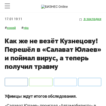
17.01 19:11
в закладки
#
#
хоккей
уфа
Как же не везёт Кузнецову!
Перешёл в «Салават Юлаев»
и поймал вирус, а теперь
получил травму
Уфимцы ждут итогов обследования.
«Салават Юлаев» проиграл «Автомобилисту» в