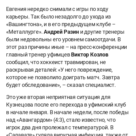
Евгения нередко снимали с игры по ходу
карьеры. Так было незадолго до ухода из
«Вашингтона», и в его предыдущем клубе –
«Металлурге».
Андрей Разин
и другие тренеры
были недовольны его уровнем самоотдачи. В
этот раз причины иные – на пресс-конференции
главный тренер уфимцев
Виктор Козлов
сообщил, что хоккеист травмирован, не
раскрывая деталей: «У него повреждение,
которое не позволило доиграть матч. Завтра
будет обследование», – сказал специалист.
Это уже вторая неприятная ситуация для
Кузнецова после его перехода в уфимский клуб
в начале января. В начале недели, после победы
над «Авангардом» (4:3), стало известно, что
игрок два дня пролежал с температурой. В
«Салавате» гуляла вирусная инфекция, также от