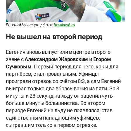
Евгений Кузнецов / фото:
hcsalavat.ru
Не вышел на второй период
Евгения вновь выпустили в центре второго
звене с
Александром Жаровским
и
Егором
Сучковым.
Первый период для него, как и для
партнёров, стал провальным. Уфимцы
проиграли отрезок со счётом 0:3, а сам Евгений
выиграл только два вбрасывания из пяти. За 3
минуты и 28 секунд на льду он зацепил чуть
больше минуты большинства. Во втором
периоде Евгений на льду не появлялся, став
единственным нападающим уфимцев,
сыгравшим только в первом отрезке.