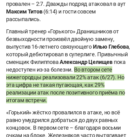
провален – 2:7. Дважды подряд атаковал в аут
Максим Титов
(6:14) и гости совсем
рассыпались.
Главный тренер «Горького» Дранишников от
безвыходности произвёл двойную замену,
выпустив 16-летнего связующего
Илью Глебова
,
который дебютировал в суперлиге. Привычный
сменщик Филиппова
Александр Целищев
пока
недоступен из-за болезни.
Во втором сете
нижегородцы реализовали 22% атак (6/27). Но
эта цифра не такая пугающая, как 29%
реализации атак после позитивного приёма по
итогам встречи.
«Горький» жёстко провалился в атаке, но всё
равно умудрился добраться до двух равных
концовок. В первом сете – благодаря восьми
очкам на блоке. Железняков часто вытягивает