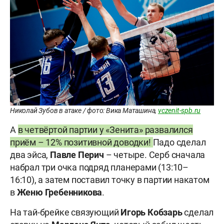
Николай Зубов в атаке / фото: Вика Маташина,
vczenit-spb.ru
А
в четвёртой партии у «Зенита» развалился
приём – 12% позитивной доводки!
Падо сделал
два эйса,
Павле Перич
– четыре. Серб сначала
набрал три очка подряд планерами (13:10–
16:10), а затем поставил точку в партии накатом
в
Женю Гребенникова
.
На тай-брейке связующий
Игорь Кобзарь
сделал