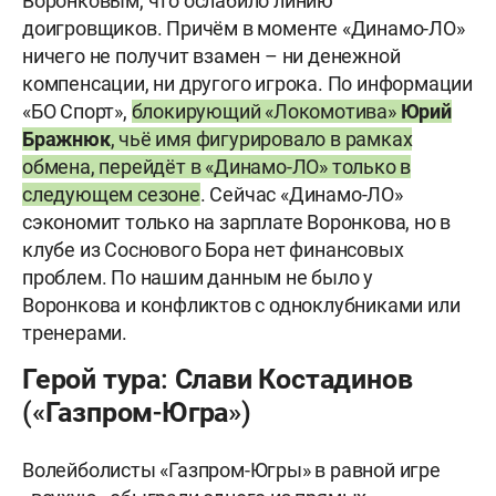
Воронковым, что ослабило линию
доигровщиков. Причём в моменте «Динамо-ЛО»
ничего не получит взамен – ни денежной
компенсации, ни другого игрока. По информации
«БО Спорт»,
блокирующий «Локомотива»
Юрий
Бражнюк
, чьё имя фигурировало в рамках
обмена, перейдёт в «Динамо-ЛО» только в
следующем сезоне
. Сейчас «Динамо-ЛО»
сэкономит только на зарплате Воронкова, но в
клубе из Соснового Бора нет финансовых
проблем. По нашим данным не было у
Воронкова и конфликтов с одноклубниками или
тренерами.
Герой тура: Слави Костадинов
(«Газпром-Югра»)
Волейболисты «Газпром-Югры» в равной игре