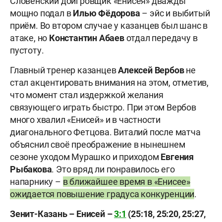
Словенский доигровщик «Енисея» дважды
мощно подал в
Илью
Фёдорова
– эйс и выбитый
приём. Во втором случае у казанцев был шанс в
атаке, но
Константин Абаев
отдал передачу в
пустоту.
Главный тренер казанцев
Алексей Вербов
не
стал акцентировать внимания на этом, отметив,
что момент стал издержкой желания
связующего играть быстро. При этом Вербов
много хвалил «Енисей» и в частности
диагонального Фетцова. Виталий после матча
объяснил своё преображение в нынешнем
сезоне уходом Мурашко и приходом
Евгения
Рыбакова
. Это вряд ли понравилось его
напарнику –
в ближайшее время в «Енисее»
ожидается повышение градуса конкуренции
.
Зенит-Казань – Енисей –
3:1
(25:18, 25:20, 25:27,