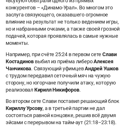
«всухую» обыграли одного из прямых
конкурентов – «Динамо-Урал». Во многом это
заслуга связующего, оказавшего огромное
влияние на результат не только ведением игры,
но и набранными очками, а также своей грозной
подачей, которая проявлялась в самые нужные
моменты.
Например, при счёте 25:24 в первом сете
Слави
Костадинов
выбил из приёма либеро
Алексея
Чанчикова
. Связующий уфимцев
Андрей Ушков
с трудом передавил сеточный мяч на чужую
сторону, но югорчане получили атаку, которую
реализовал
Кирилл Никифоров
.
Во втором сете Слави поставил решающий блок
Кириллу Урсову
, а в третьей партии не дал
состояться равной концовке, решив всё двумя
эйсами с перерывом на тайм-аут (21:18–23:18).