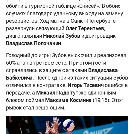
обойти в турнирной таблице «Енисей». В обоих
случаях благодаря удачному выходу на замену
резервистов. Ход матча в Санкт-Петербурге
развернули связующий
Олег Терентьев,
диагональный
Николай Зубов
и доигровщик
Владислав Полочанин
.
Голодный до игры Зубов выскочил и реализовал
60% атак в третьем сете. При этом гости
справлялись в защите с атаками
Владислава
Бабкевича
. После одной из таких ситуаций Зубов
отличился в контратаке,
Игорь Тисевич
ошибся в
передаче, а
Михаил Падо
тут же одиночным
блоком поймал
Максима
Космина
(19:15). Этот
рывок стал решающим.