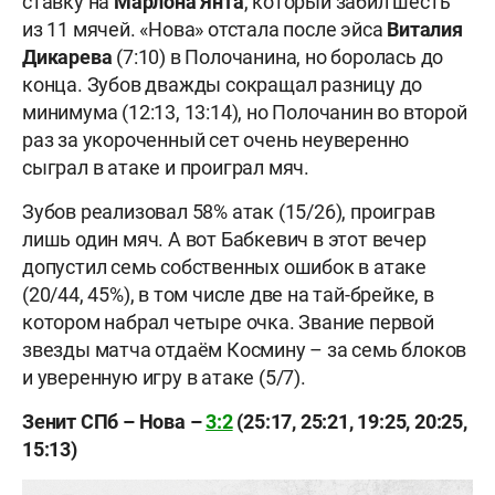
ставку на
Марлона Янта
, который забил шесть
из 11 мячей. «Нова» отстала после эйса
Виталия
Дикарева
(7:10) в Полочанина, но боролась до
конца. Зубов дважды сокращал разницу до
минимума (12:13, 13:14), но Полочанин во второй
раз за укороченный сет очень неуверенно
сыграл в атаке и проиграл мяч.
Зубов реализовал 58% атак (15/26), проиграв
лишь один мяч. А вот Бабкевич в этот вечер
допустил семь собственных ошибок в атаке
(20/44, 45%), в том числе две на тай-брейке, в
котором набрал четыре очка. Звание первой
звезды матча отдаём Космину – за семь блоков
и уверенную игру в атаке (5/7).
Зенит СПб – Нова –
3:2
(25:17, 25:21, 19:25, 20:25,
15:13)