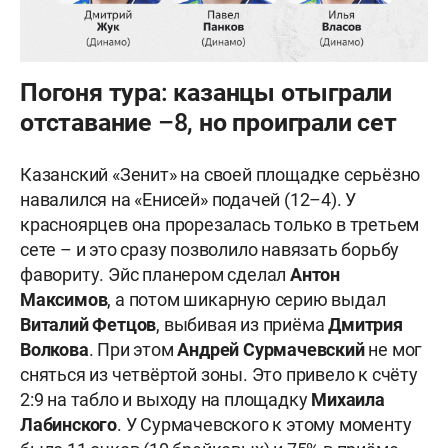
Погоня тура: казанцы отыграли
отставание –8, но проиграли сет
Казанский «Зенит» на своей площадке серьёзно
навалился на «Енисей» подачей (12–4). У
красноярцев она прорезалась только в третьем
сете – и это сразу позволило навязать борьбу
фавориту. Эйс планером сделал
Антон
Максимов
, а потом шикарную серию выдал
Виталий Фетцов
, выбивая из приёма
Дмитрия
Волкова
. При этом
Андрей Сурмачевский
не мог
сняться из четвёртой зоны. Это привело к счёту
2:9 на табло и выходу на площадку
Михаила
Лабинского
. У Сурмачевского к этому моменту