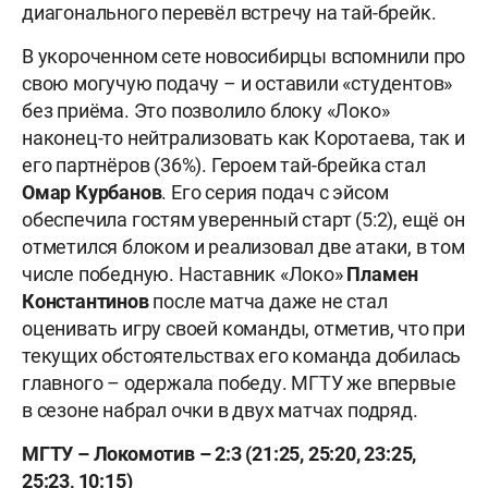
диагонального перевёл встречу на тай-брейк.
В укороченном сете новосибирцы вспомнили про
свою могучую подачу – и оставили «студентов»
без приёма. Это позволило блоку «Локо»
наконец-то нейтрализовать как Коротаева, так и
его партнёров (36%). Героем тай-брейка стал
Омар Курбанов
. Его серия подач с эйсом
обеспечила гостям уверенный старт (5:2), ещё он
отметился блоком и реализовал две атаки, в том
числе победную. Наставник «Локо»
Пламен
Константинов
после матча даже не стал
оценивать игру своей команды, отметив, что при
текущих обстоятельствах его команда добилась
главного – одержала победу. МГТУ же впервые
в сезоне набрал очки в двух матчах подряд.
МГТУ – Локомотив – 2:3 (21:25, 25:20, 23:25,
25:23, 10:15)