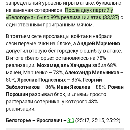
запредельный уровень игры в атаке, буквально
не замечая соперников.
После двух партий у
«Белогорья» было 89% реализации атак (33/37)
с
единственным проигранным мячом.
В третьем сете ярославцы всё-таки набрали
свои первые очки на блоке, а
Андрей Марченко
допустил вторую белгородскую ошибку в атаке.
В итоге «Белогорье» остановилось на 78%
реализации.
Мохамед аль Хачдади
забил 68%
мячей, Марченко – 73%,
Александр Мельников
–
80%,
Ярослав Подлесных
– 85%,
Георгий
Заболотников
– 86%,
Иван Яковлев
– 88%.
Роман
Порошин
разрывал блок, и «львы» просто
растерзали соперника, у которого 48%
реализации.
Белогорье – Ярославич –
3:0
(25:17, 25:15, 25:22)