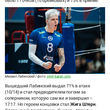
было 11 очков (10 брейковых) и 75% в приёме.
Михаил Лабинский / фото:
zenit-kazan.com
Вышедший Лабинский выдал 71% в атаке
(10/14) и стал предводителем погони за
соперником, которую сам же и завершил –
17:17. Но героем концовки стал
Жига Штерн
.