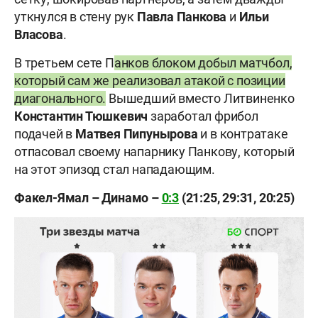
уткнулся в стену рук
Павла Панкова
и
Ильи
Власова
.
В третьем сете П
анков блоком добыл матчбол,
который сам же реализовал атакой с позиции
диагонального.
Вышедший вместо Литвиненко
Константин Тюшкевич
заработал фрибол
подачей в
Матвея Пипунырова
и в контратаке
отпасовал своему напарнику Панкову, который
на этот эпизод стал нападающим.
Факел-Ямал – Динамо –
0:3
(21:25, 29:31, 20:25)