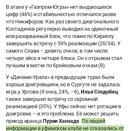
В атаке у «Газпром-Югры» нет выдающихся
цифр (46%) и стабильностью отличался разве
что Никифоров. Как раз своего диагонального
Костадинов регулярно выводил на одиночный
или разорванный блок, что помогло Кириллу
завершить встречу с 59% реализации (20/34). У
самого Слави – девять очков, в том числе
четыре эйса и четыре блока. Он с отрывом стал
лучшим в матче по брейковым очкам (8).
У «Динамо-Урала» в предыдущих турах были
хороши доигровщики, но в Сургуте не задалась
игра у Урсова (4 очка, 24%, –6),
Илья Сподобец
также завершил встречу со скромной
реализацией (35%). У Уфы сейчас нет ротации в
доигровке – и это проблема. Её может решить
приезд иранца
Пурии Ханзаде
.
По нашей
информации в уфимском клубе не отказались от