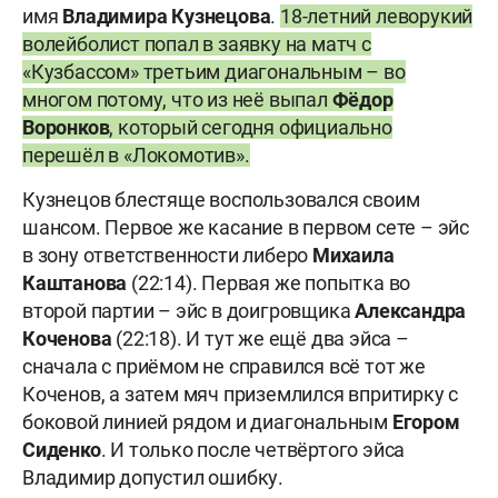
имя
Владимира Кузнецова
.
18-летний леворукий
волейболист попал в заявку на матч с
«Кузбассом» третьим диагональным – во
многом потому, что из неё выпал
Фёдор
Воронков
, который сегодня официально
перешёл в «Локомотив».
Кузнецов блестяще воспользовался своим
шансом. Первое же касание в первом сете – эйс
в зону ответственности либеро
Михаила
Каштанова
(22:14). Первая же попытка во
второй партии – эйс в доигровщика
Александра
Коченова
(22:18). И тут же ещё два эйса –
сначала с приёмом не справился всё тот же
Коченов, а затем мяч приземлился впритирку с
боковой линией рядом и диагональным
Егором
Сиденко
. И только после четвёртого эйса
Владимир допустил ошибку.