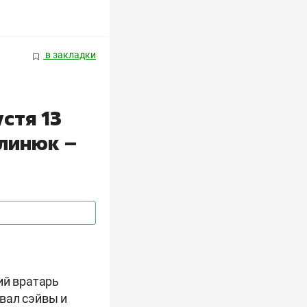
в закладки
стя 13
алинюк –
ий вратарь
вал сэйвы и