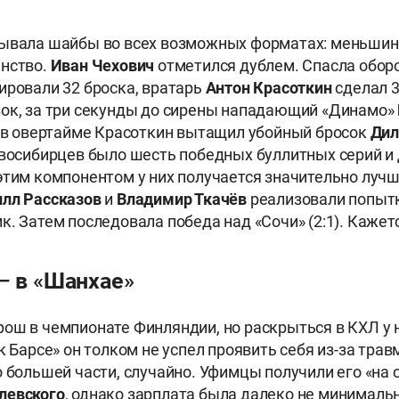
сывала шайбы во всех возможных форматах: меньшин
инство.
Иван Чехович
отметился дублем. Спасла оборо
ировали 32 броска, вратарь
Антон Красоткин
сделал 3
ок, за три секунды до сирены нападающий «Динамо»
о в овертайме Красоткин вытащил убойный бросок
Дил
овосибирцев было шесть победных буллитных серий и
этим компонентом у них получается значительно лучш
лл Рассказов
и
Владимир Ткачёв
реализовали попытк
к. Затем последовала победа над «Сочи» (2:1). Кажет
 – в «Шанхае»
ош в чемпионате Финляндии, но раскрыться в КХЛ у н
к Барсе» он толком не успел проявить себя из-за трав
о большей части, случайно. Уфимцы получили его «на 
левского
, однако зарплата была далеко не минималь