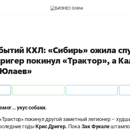
бытий КХЛ: «Сибирь» ожила спу
ригер покинул «Трактор», а К
 Юлаев»
мог... укус собаки.
«Трактор» покинул другой заметный легионер – худш
последние годы
Крис Дригер.
Пока
Зак Фукале
штампо