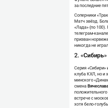
за последние пя
Соперники «Трак
Матч звёзд. Бол
«Лада» (по 100)
телеграм-канале
призван норвеж
никогда не играл
2. «Сибирь
Серия «Сибири» 
клуба КХЛ, но и
минского «Динамо
смена
Вячеслав
положительного 
встрече с моско
хотя бело-голуб