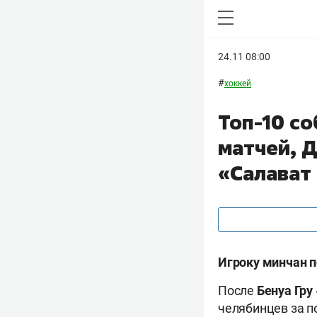
24.11 08:00
#
хоккей
Топ-10 со
матчей, Д
«Салават
Игроку минчан по
После
Бенуа Гру
челябинцев за 