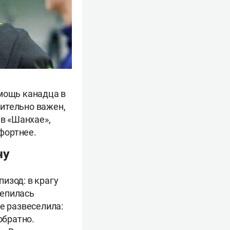
мощь канадца в
ительно важен,
 в «Шанхае»,
фортнее.
ачу
изод: в крагу
цепилась
е развеселила:
обратно.