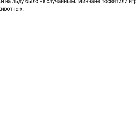
и на льду было не случайным. Минчане посвятили иг
ивотных.