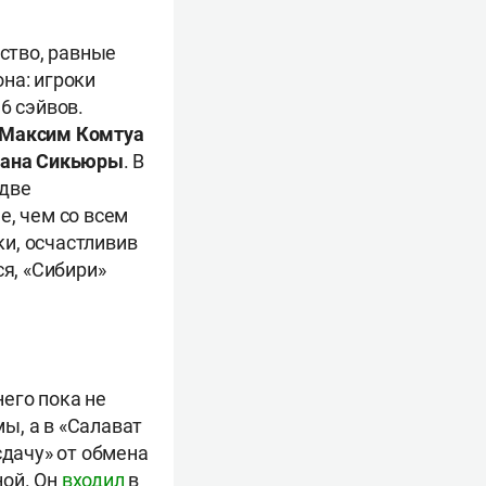
ство, равные
на: игроки
6 сэйвов.
Максим Комтуа
ана Сикьюры
. В
 две
е, чем со всем
и, осчастливив
ся, «Сибири»
его пока не
мы, а в «Салават
сдачу» от обмена
ной. Он
входил
в