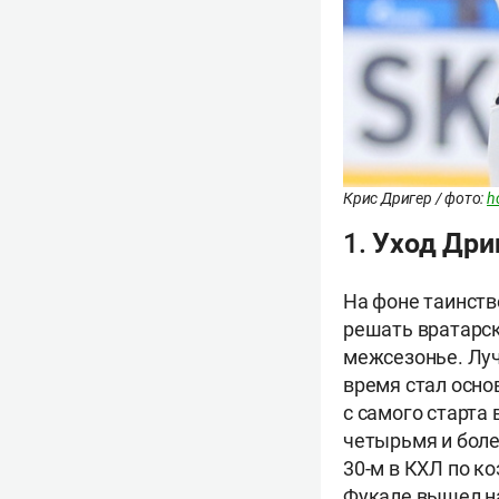
Крис Дригер / фото:
h
1. Уход Др
На фоне таинств
решать вратарск
межсезонье. Луч
время стал осн
с самого старта 
четырьмя и бол
30-м в КХЛ по к
Фукале вышел на