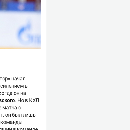
тор» начал
усилением в
огда он на
вского
. Но в КХЛ
е матча с
т: он был лишь
ь команды
удший в команде