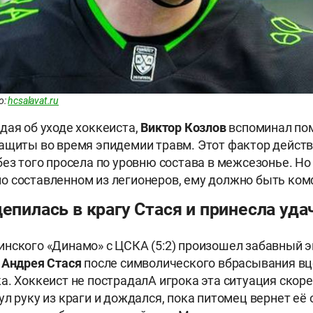
о:
hcsalavat.ru
дая об уходе хоккеиста,
Виктор Козлов
вспоминал по
ащиты во время эпидемии травм. Этот фактор действ
без того просела по уровню состава в межсезонье. Но
 составленном из легионеров, ему должно быть ком
цепилась в крагу Стася и принесла уд
нского «Динамо» с ЦСКА (5:2) произошел забавный эп
в
Андрея
Стася
после символического вбрасывания в
а. Хоккеист не пострадалА игрока эта ситуация скоре
л руку из краги и дождался, пока питомец вернет её 