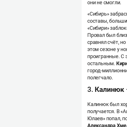
они не смогли.
«Сибирь» забра
составы, больш
«Сибири» заблок
Провал был близ
сравнял счёт, н
этом сезоне у н
проигранные. С 
остальным.
Кири
город-миллионни
полегчало.
3. Калинюк
Калинюк был хор
получается. В «А
Юлаев» попал, п
Александра Хме