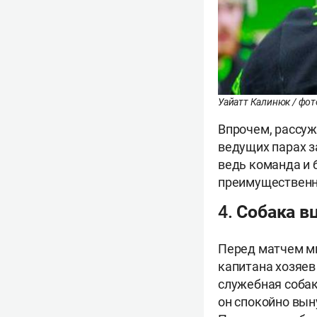
Уайатт Калинюк / фот
Впрочем, рассуж
ведущих парах з
ведь команда и 
преимущественно
4. Собака в
Перед матчем ми
капитана хозяе
служебная собак
он спокойно выну