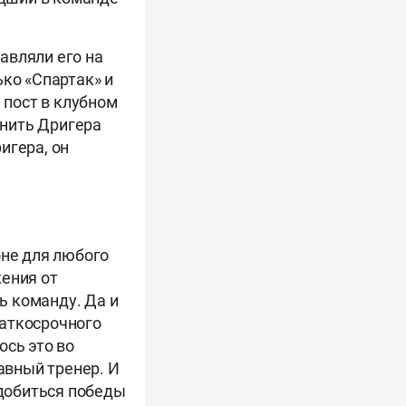
авляли его на
ько «Спартак» и
 пост в клубном
нить Дригера
игера, он
оне для любого
жения от
ть команду. Да и
раткосрочного
ось это во
авный тренер. И
 добиться победы