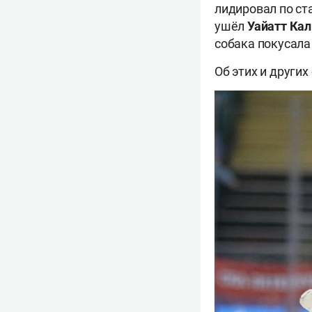
лидировал по ст
ушёл
Уайатт Ка
собака покусала
Об этих и други