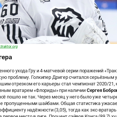
ctraktor.org
игера
енного ухода Гру и 4-матчевой серии поражений «Трак
ую проблему. Голкипер Дригер считался серьёзным 
шим отрезком его карьеры стал чемпионат 2020/21, к
овным вратарем «Флориды» при наличии
Сергея
Бобро
всё пошло не так. Через месяц у него было уже четыр
ее пропущенными шайбами. Общая статистика ужасае
оэффициенту надёжности (3,05), тогда как экс-вратар
 первое место в лиге. Процент сэйвов Криса (89,7) х