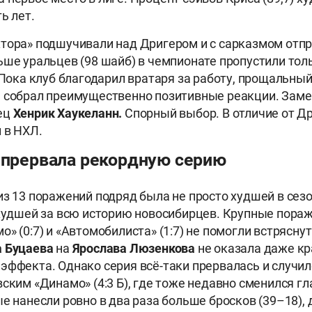
ть лет.
тора» подшучивали над Дригером и с сарказмом отпр
ьше уральцев (98 шайб) в чемпионате пропустили тол
. Пока клуб благодарил вратаря за работу, прощальный
 собрал преимущественно позитивные реакции. Заме
ец
Хенрик Хаукеланн.
Спорный выбор. В отличие от Др
 в НХЛ.
» прервала рекордную серию
из 13 поражений подряд была не просто худшей в сез
 худшей за всю историю новосибирцев. Крупные пора
» (0:7) и «Автомобилиста» (1:7) не помогли встрясну
а Буцаева
на
Ярослава Люзенкова
не оказала даже к
эффекта. Однако серия всё-таки прервалась и случил
вским «Динамо» (4:3 Б), где тоже недавно сменился гл
ые нанесли ровно в два раза больше бросков (39–18),