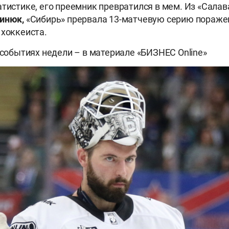
атистике, его преемник превратился в мем. Из «Сала
линюк,
«Сибирь» прервала 13-матчевую серию поражен
 хоккеиста.
х событиях недели – в материале «БИЗНЕС Online»