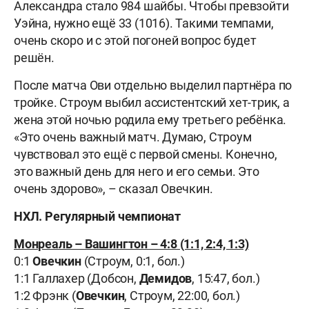
Александра стало 984 шайбы. Чтобы превзойти
Уэйна, нужно ещё 33 (1016). Такими темпами,
очень скоро и с этой погоней вопрос будет
решён.
После матча Ови отдельно выделил партнёра по
тройке. Строум выбил ассистентский хет-трик, а
жена этой ночью родила ему третьего ребёнка.
«Это очень важный матч. Думаю, Строум
чувствовал это ещё с первой смены. Конечно,
это важный день для него и его семьи. Это
очень здорово», – сказал Овечкин.
НХЛ. Регулярный чемпионат
Монреаль – Вашингтон – 4:8 (1:1, 2:4, 1:3)
0:1
Овечкин
(Строум, 0:1, бол.)
1:1 Галлахер (Добсон,
Демидов
, 15:47, бол.)
1:2 Фрэнк (
Овечкин
, Строум, 22:00, бол.)