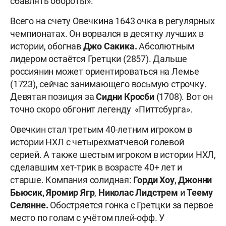
сбавлять обороты».
Всего на счету Овечкина 1643 очка в регулярных
чемпионатах. Он ворвался в десятку лучших в
истории, обогнав
Джо Сакика.
Абсолютным
лидером остаётся Гретцки (2857). Дальше
россиянин может ориентироваться на Лемье
(1723), сейчас занимающего восьмую строчку.
Девятая позиция за
Сидни Кросби
(1708). Вот он
точно скоро обгонит легенду «Питтсбурга».
Овечкин стал третьим 40-летним игроком в
истории НХЛ с четырехматчевой голевой
серией. А также шестым игроком в истории НХЛ,
сделавшим хет-трик в возрасте 40+ лет и
старше. Компания солидная:
Горди Хоу
,
Джонни
Бьюсик, Яромир Ягр
,
Николас Лидстрем
и
Теему
Селянне.
Обостряется гонка с Гретцки за первое
место по голам с учётом плей-офф. У