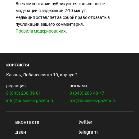
Все комментарии публикуются только после
модерации с задержкой 2-10 минут.
Редакция оставляет за собой право отказать в
публикации вашего комментария.
Правила модерирования
.
контакты
Казань, Лобачевского 10, корпус 2
редакция
реклама
8 (843) 238-39-01
8 (843) 203-48-47
info@business-gazeta.ru
mir@business-gazeta.ru
вконтакте
twitter
дзен
telegram