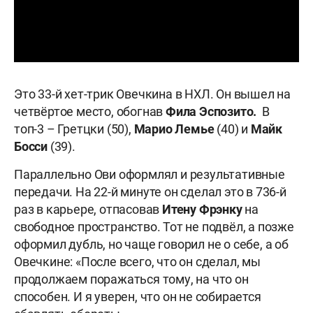
Это 33-й хет-трик Овечкина в НХЛ. Он вышел на
четвёртое место, обогнав
Фила Эспозито.
В
топ-3 – Гретцки (50),
Марио Лемье
(40) и
Майк
Босси
(39).
Параллельно Ови оформлял и результативные
передачи. На 22-й минуте он сделал это в 736-й
раз в карьере, отпасовав
Итену Фрэнку
на
свободное пространство. Тот не подвёл, а позже
оформил дубль, но чаще говорил не о себе, а об
Овечкине: «После всего, что он сделал, мы
продолжаем поражаться тому, на что он
способен. И я уверен, что он не собирается