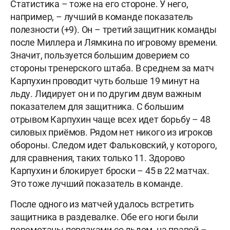
Статистика – тоже на его стороне. У него,
например, – лучший в команде показатель
полезности (+9). Он – третий защитник команды
после Миллера и Лямкина по игровому времени.
Значит, пользуется большим доверием со
стороны тренерского штаба. В среднем за матч
Карпухин проводит чуть больше 19 минут на
льду. Лидирует он и по другим двум важным
показателем для защитника. С большим
отрывом Карпухин чаще всех идет борьбу – 48
силовых приёмов. Рядом нет никого из игроков
обороны. Следом идет Фальковский, у которого,
для сравнения, таких только 11. Здорово
Карпухин и блокирует броски – 45 в 22 матчах.
Это тоже лучший показатель в команде.
После одного из матчей удалось встретить
защитника в раздевалке. Обе его ноги были
перемотаны повязками со льдом, на правой –