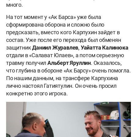
много.
На тот момент у «Ак Барса» уже была
сформирована оборона и сложно было
предсказать, вместо кого Карпухин зайдет в
состав. Уже после его перехода был обменян
защитник
Даниил Журавлев
,
Уайатта Калинюка
отдали в «Салават Юлаев», а потом серьезную
травму получил
Альберт Яруллин
. Оказалось,
что глубина в обороне «Ак Барсу» очень помогла.
По нашим данным, на трансфере Карпухина
лично настоял Гатиятулин. Он очень просил
конкретно этого игрока.