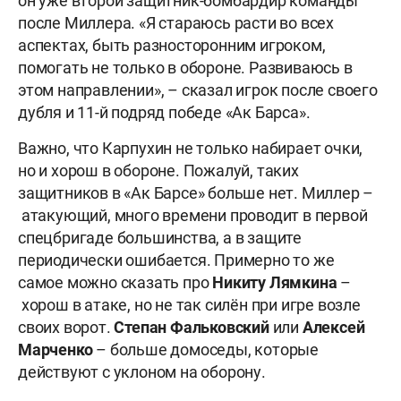
он уже второй защитник-бомбардир команды
после Миллера. «Я стараюсь расти во всех
аспектах, быть разносторонним игроком,
помогать не только в обороне. Развиваюсь в
этом направлении», – сказал игрок после своего
дубля и 11-й подряд победе «Ак Барса».
Важно, что Карпухин не только набирает очки,
но и хорош в обороне. Пожалуй, таких
защитников в «Ак Барсе» больше нет. Миллер –
атакующий, много времени проводит в первой
спецбригаде большинства, а в защите
периодически ошибается. Примерно то же
самое можно сказать про
Никиту Лямкина
–
хорош в атаке, но не так силён при игре возле
своих ворот.
Степан Фальковский
или
Алексей
Марченко
– больше домоседы, которые
действуют с уклоном на оборону.