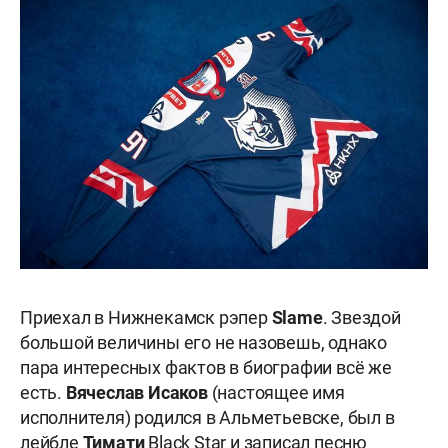
Приехал в Нижнекамск рэпер
Slame
. Звездой
большой величины его не назовешь, однако
пара интересных фактов в биографии всё же
есть.
Вячеслав Исаков
(настоящее имя
исполнителя) родился в Альметьевске, был в
лейбле
Тимати
Black Star и записал песню