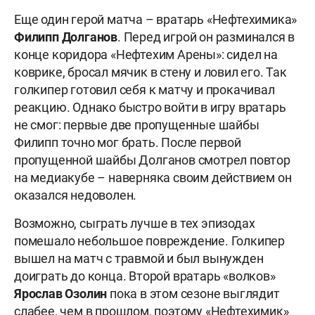
Еще один герой матча – вратарь «Нефтехимика»
Филипп Долганов
. Перед игрой он разминался в
конце коридора «Нефтехим Арены»: сидел на
коврике, бросал мячик в стену и ловил его. Так
голкипер готовил себя к матчу и прокачивал
реакцию. Однако быстро войти в игру вратарь
не смог: первые две пропущенные шайбы
Филипп точно мог брать. После первой
пропущенной шайбы Долганов смотрел повтор
на медиакубе – наверняка своим действием он
оказался недоволен.
Возможно, сыграть лучше в тех эпизодах
помешало небольшое повреждение. Голкипер
вышел на матч с травмой и был вынужден
доиграть до конца. Второй вратарь «волков»
Ярослав Озолин
пока в этом сезоне выглядит
слабее, чем в прошлом, поэтому «Нефтехимик»