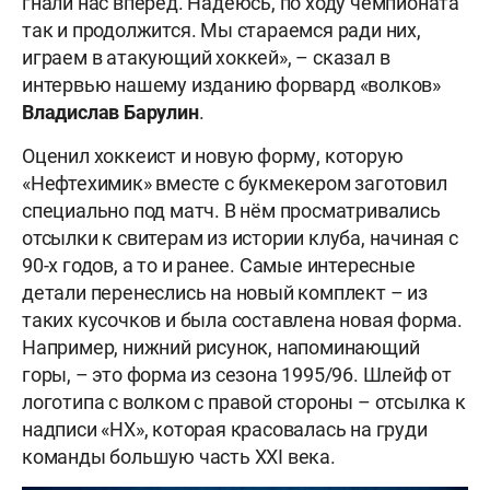
гнали нас вперёд. Надеюсь, по ходу чемпионата
так и продолжится. Мы стараемся ради них,
играем в атакующий хоккей», – сказал в
интервью нашему изданию форвард «волков»
Владислав Барулин
.
Оценил хоккеист и новую форму, которую
«Нефтехимик» вместе с букмекером заготовил
специально под матч. В нём просматривались
отсылки к свитерам из истории клуба, начиная с
90-х годов, а то и ранее. Самые интересные
детали перенеслись на новый комплект – из
таких кусочков и была составлена новая форма.
Например, нижний рисунок, напоминающий
горы, – это форма из сезона 1995/96. Шлейф от
логотипа с волком с правой стороны – отсылка к
надписи «НХ», которая красовалась на груди
команды большую часть XXI века.