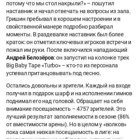
потому что мы стол накрыли?» – пошутил
наставник и начал отвечать на вопросы из зала.
Гришин пребывал в хорошем настроении и в
свойственной манере подробно разбирал
моменты. В раздевалке наставник был более
краток: он отметил ключевых игроков встречи и
пожал им руки. После включился нападающий
Андрей Белозёров
: он запустил на колонке трек
Big Baby Tape «Turbo» – кто-то из персонала
успевал пританцовывать под песню.
Остались довольны и зрители. Каждый на входе
получил в подарок шарф и на исполнении гимнов
поднимал его над головой. Обращает на себя
внимание посещаемость – 4757 зрителей. Это
лучший результат заполняемости в сезоне (86%
от вместимости арены). Но в целом у «волков»
пока самая низкая посещаемость в лиге: на