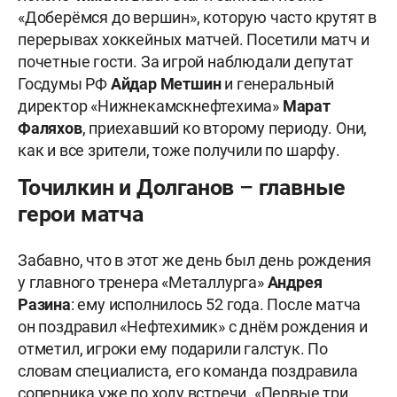
«Доберёмся до вершин», которую часто крутят в
перерывах хоккейных матчей. Посетили матч и
почетные гости. За игрой наблюдали депутат
Госдумы РФ
Айдар Метшин
и генеральный
директор «Нижнекамскнефтехима»
Марат
Фаляхов
, приехавший ко второму периоду. Они,
как и все зрители, тоже получили по шарфу.
Точилкин и Долганов – главные
герои матча
Забавно, что в этот же день был день рождения
у главного тренера «Металлурга»
Андрея
Разина
: ему исполнилось 52 года. После матча
он поздравил «Нефтехимик» с днём рождения и
отметил, игроки ему подарили галстук. По
словам специалиста, его команда поздравила
соперника уже по ходу встречи. «Первые три