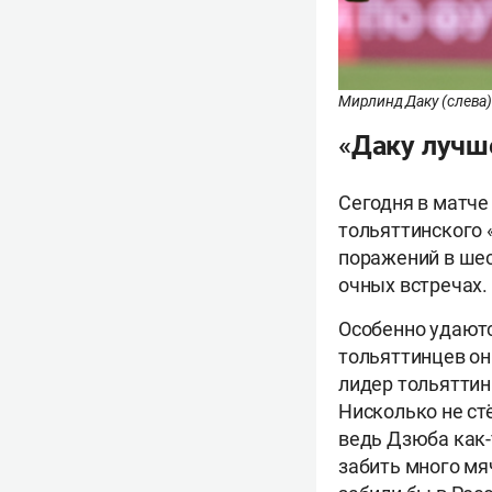
Мирлинд Даку (слева)
«Даку лучш
Сегодня в матче
тольяттинского 
поражений в шес
очных встречах.
Особенно удаютс
тольяттинцев он
лидер тольятти
Нисколько не стё
ведь Дзюба как-
забить много мя