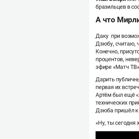
бразильцев в со
А что Мирл
Даку при возмож
Дзюбу, считаю, 
Конечно, присутс
процентов, нев
эфире «Матч ТВ
Дарить публичны
первая их встреч
Артём был ещё «
технических при
Дзюба пришёл к
«Ну, ты сегодня