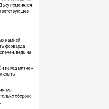
 Даку поменялся
ответствующее
ных камней
ить форварда
спечен, ведь на
 Он перед матчем
закрыть
ия, мы
 только оборона,
.