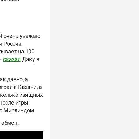
Я очень уважаю
и России.
тывает на 100
 –
сказал
Даку в
к давно, а
грал в Казани, а
есколько изящных
 После игры
 с Мирлиндом.
л обмен.