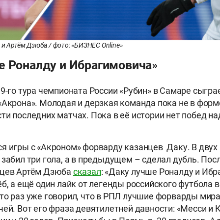
 и Артём Дзюба / фото: «БИЗНЕС Online»
е Роналду и Ибрагимовича»
 9-го тура чемпионата России «Рубин» в Самаре сыгра
«Акрона». Молодая и дерзкая команда пока не в форм
ти последних матчах. Пока в её истории нет побед на
я игры с «Акроном» форварду казанцев Даку. В двух
 забил три гола, а в предыдущем – сделал дубль. Пос
нцев Артём Дзюба
сказал
: «Даку лучше Роналду и Ибр
б, а ещё один лайк от легенды российского футбола в
то раз уже говорил, что в РПЛ лучшие форварды мира
чей. Вот его фраза девятилетней давности: «Месси и 