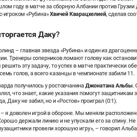
шлом году в матче за сборную Албании против Грузии
с-игроком «Рубина»
Хвичей Кварацхелией
, сделав со
сторгается Даку?
линд – главная звезда «Рубина» и один из драгоцен
ии. Тренеры соперников ломают голову как останов
 решить эту задачу, то успех в матче практически обе
семь голов, а всего казанцы в чемпионате забили 11.
арда получилось у ростовчанина
Джонатана Альбы
.
лял, что знает, какие указания помогут защитникам 
, Даку не забил, но и «Ростов» проиграл (0:1).
 – я доволен игрой в обороне. Мы меняли расположен
Хорошо держали линию и не упускали его за спину. Не
лузащитники провели хорошую игру», – говорил Альба