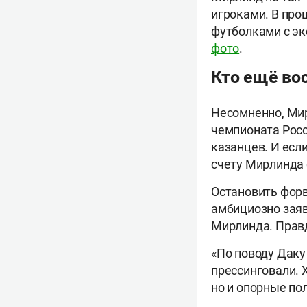
игроками. В про
футболками с эк
фото
.
Кто ещё во
Несомненно, Мир
чемпионата Росс
казанцев. И если
счету Мирлинда 
Остановить форв
амбициозно заяв
Мирлинда. Правда
«По поводу Даку
прессинговали. 
но и опорные по