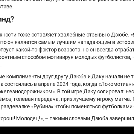
ставе.
инд?
ности тоже оставляет хвалебные отзывы о Дзюбе. «
что он является самым лучшим нападающим в истори
твует какой‑то фактор возраста, но он всегда отраба
ероятным способом мотивируя молодых футболистов,
».
е комплименты друг другу Дзюба и Даку начали не та
а состоялась в апреле 2024 года, когда «Локомотив» и
железнодорожником». В той игре Даку солировал: н
ёмов, голевая передача, приз лучшему игроку матча.
 раздевалке «Рубина» чтобы поменяться футболками
 хорош! Молодец!», – такими словами Дзюба заверши