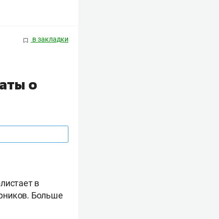
в закладки
аты о
листает в
ерников. Больше