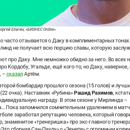
ергей Елагин, «БИЗНЕС Online»
о часто отзывается о Даку в комплиментарных тонах.
рлинд не получает всю порцию славы, которую заслуж
ют про Даку. Мне немножко обидно за него. Во всех
ро Кордобу, Угальде, ещё кого-то, но Даку, наверное,
, –
сказал
Артём.
 второй бомбардир прошлого сезона (15 голов) и лучши
 (22 очка). Наставник «Рубина»
Рашид Рахимов
, кстат
индивидуальную награду. В этом сезоне у Мирлинда –
а… Пока запомнился сомнительным удалением в матч
тболе заработал репутацию человека, который говорит
р, знаменитое «тренеришка» про экс-главного тренер
«Это сборная Сан-Паулу» о «Зените» с огромным коли