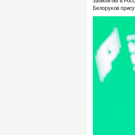
забили бы в Росс
Белоруков прису