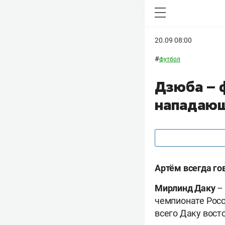
20.09 08:00
#
футбол
Дзюба – ф
нападающ
Артём всегда гов
Мирлинд Даку
–
чемпионате Росси
всего Даку вост