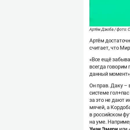
Артём Дзюба / фото: С
Артём достаточн
считает, что Ми
«Все ещё забыва
всегда говорим п
данный момент»
Он прав. Даку –
системе гол+пас
за это не дают 
мячей, а Кордоб
в российском фу
на уме. Наприме
Унаи Эмери
или 