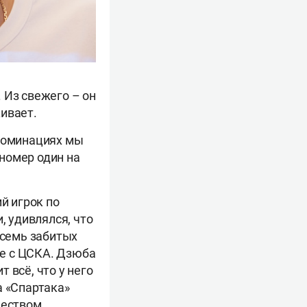
 Из свежего – он
ивает.
 номинациях мы
 номер один на
й игрок по
и, удивлялся, что
 семь забитых
е с ЦСКА. Дзюба
 всё, что у него
а «Спартака»
чеством