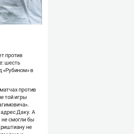
ет против
е: шесть
д «Рубином» в
 матчах против
ле той игры
агимовича».
 адрес Даку. А
 не смогли бы
Криштиану не