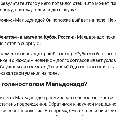
 результате этого у него появился отек и это может пр
елому, поэтому решили дать паузу».
Сочи»:
«Мальдонадо? Он попозже выйдет на поле. Не 
Зенитом» в матче за Кубок России
: «Мальдонадо пока 
не летел в сборную».
 момента перехода прошёл месяц. «Рубин» и без того
ке и с каждым новичком долго согласовывает услов
Случился ли промах с Денилем? Однозначно сказать 
оказал свои умения на поле.
 с голеностопом Мальдонадо?
ит, что Мальдонадо травмировал голеностоп. Частая
степень повреждения. Обратимся к научной медицинс
оки восстановления. Во-первых, бывает несколько ви