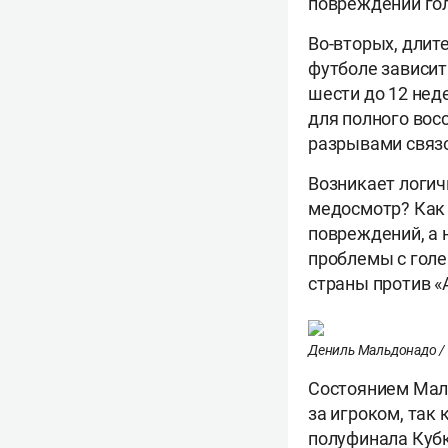
повреждений гол
Во-вторых, длит
футболе зависит
шести до 12 нед
для полного вос
разрывами связо
Возникает логич
медосмотр? Как 
повреждений, а 
проблемы с голе
страны против «
Дениль Мальдонадо / ф
Состоянием Маль
за игроком, так
полуфинала Кубк