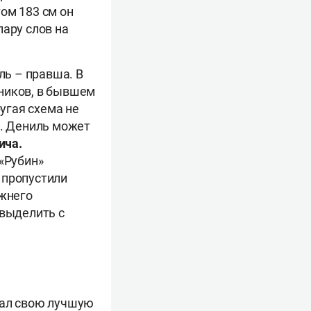
ом 183 см он
пару слов на
ь – правша. В
ников, в бывшем
ругая схема не
е. Дениль может
ича.
 «Рубин»
 пропустили
ижнего
 выделить с
зал свою лучшую