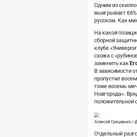
Одним из скилло
выигрывает 66% 
русском. Как ми
На какой позици
сборной защитни
клубе «Университ
схожа с «рубино
заменить как
Ег
В зависимости о
пропустил восем
тоже восемь мяч
Новгорода». Вря
положительной 
Алексей Грицаенко / ф
Отдельный разго