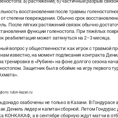
еностопа: а) растяжение; б) частичный разрыв связок
ельность восстановления после травмы голеностопног
 от степени повреждения. Обычно срок восстановлен
ель. После лёгких растяжений связок обычно достато
становления функции голеностопа. При тяжёлых повр
к реабилитация может затянуться на 2–3 месяца.
ный вопрос у общественности: как игрок с травмой п
нам известно, на момент подписания контракта Дени
на тренировке в «Рубине» на фоне долгого сезона на
ностопом. Защитник был в обойме на игру первого ту
Ахмата».
ото: rubin-kazan.ru
донадо озабочены не только в Казани. В Гондурасе 
 как Дениль лидер и капитан сборной. Летом Гондурас
а КОНКАКАФ, а в сентябре сборную ждут матчи в от