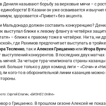
в Дениля называют борьбу за верховые мячи – с рост
единоборств! В Казани он уже осваивается и выучил 
нимум, здоровается «Привет» без акцента.
и Мальдонадо должен составить конкуренцию? Денил
к выступал ближе к левому флангу в четвёрке защит
атя» – ближе к правому тоже в четвёрке. Ни та, ни д
вской», где Рахимов предпочитает выступать в тройк
ора Тесленко
, так и
Алексея Грицаенко
или
Игора Вуяч
т выступлений конкурентов. В последних двух матчах
ь мячей. За четыре тура чемпионата страны казанцы
ей. Больше только у двух команд лиги – «Сочи» и «Н
д ли кого-то в оборонительной линии казанцев можно
стороны.
ото: Сергей Елагин, «БИЗНЕС Online»
вор о Грицаенко. В прошлом сезоне Алексей не пока