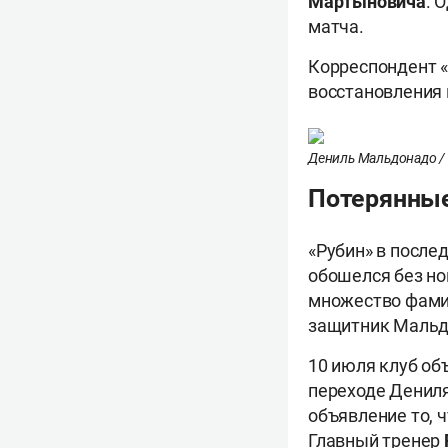
Мартыновича
. 
матча.
Корреспондент «
восстановления 
Дениль Мальдонадо / 
Потерянные
«Рубин» в после
обошелся без но
множество фами
защитник Мальд
10 июля клуб об
переходе Дениля
объявление то, 
Главный тренер