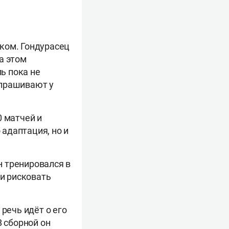
ком. Гондурасец
а этом
ь пока не
спрашивают у
0 матчей и
адаптация, но и
Он тренировался в
ли рисковать
 речь идёт о его
В сборной он