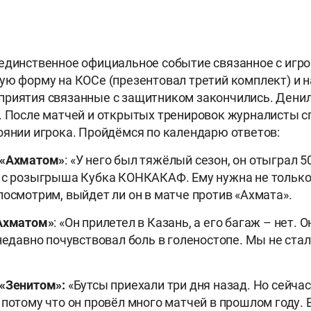
единственное официальное событие связанное с игро
ую форму на КОСе (презентовал третий комплект) и н
риятия связанные с защитником закончились. Денил
. После матчей и открытых тренировок журналисты 
оянии игрока. Пройдёмся по календарю ответов:
 «Ахматом»
: «У него был тяжёлый сезон, он отыграл 5
 с розыгрыша Кубка КОНКАКАФ. Ему нужна не только 
посмотрим, выйдет ли он в матче против «Ахмата».
«Ахматом»
: «Он прилетел в Казань, а его багаж – нет. 
 недавно почувствовал боль в голеностопе. Мы не ста
 «Зенитом»:
«Бутсы приехали три дня назад. Но сейчас
 потому что он провёл много матчей в прошлом году. 