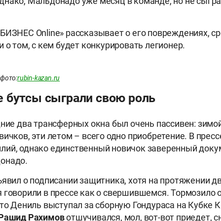
Однако, Мальдонадо уже месяц в команде, но не сыгра
БИЗНЕС Online» рассказывает о его повреждениях, с
и о том, с кем будет конкурировать легионер.
фото:
rubin-kazan.ru
 бутсы сыграли свою роль
дние два трансферных окна был очень пассивен: зимо
вичков, эти летом – всего одно приобретение. В прес
лий, однако единственный новичок заверенный доку
онадо.
ъявил о подписании защитника, хотя на протяжении дв
 говорили в прессе как о свершившемся. Тормозило
что Дениль выступал за сборную Гондураса на Кубке
Рашид Рахимов
отшучивался, мол, вот-вот приедет, 