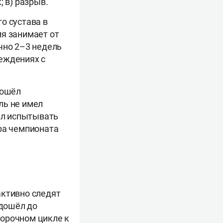
; в) разрыв.
о сустава в
ия занимает от
чно 2–3 недель
еждениях с
рошёл
ль не имел
чал испытывать
ра чемпионата
активно следят
 дошёл до
борочном цикле к