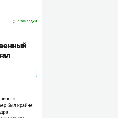
в закладки
твенный
вал
ального
фер был крайне
дра