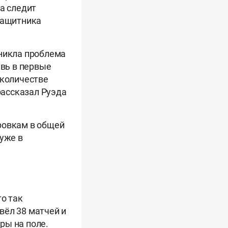
а следит
 защитника
зникла проблема
увь в первые
 количестве
рассказал
Руэда
ровкам в общей
 уже в
то так
вёл 38 матчей и
гры на поле.