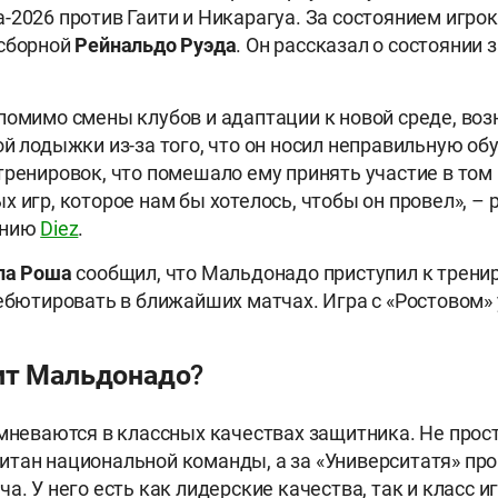
-2026 против Гаити и Никарагуа. За состоянием игрок
сборной
Рейнальдо Руэда
. Он рассказал о состоянии
помимо смены клубов и адаптации к новой среде, во
ой лодыжки из-за того, что он носил неправильную об
тренировок, что помешало ему принять участие в том
 игр, которое нам бы хотелось, чтобы он провел», – 
анию
Diez
.
ла Роша
сообщил, что Мальдонадо приступил к трени
дебютировать в ближайших матчах. Игра с «Ростовом»
ит Мальдонадо?
омневаются в классных качествах защитника. Не прос
тан национальной команды, а за «Университатя» про
а. У него есть как лидерские качества, так и класс и