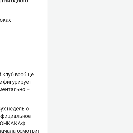
л ни одного
роках
й клуб вообще
се фигурирует
ментально –
ух недель о
 официальное
 КОНКАКАФ.
сначала осмотрит