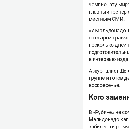
чемпионату мира
главный тренер 
местным СМИ.
«У Мальдонадо, 
со старой травм
несколько дней 
подготовительных
в интервью изд
А журналист
Де 
группе и готов 
воскресенье.
Кого замен
В «Рубине» не с
Мальдонадо капи
забил четыре мяч