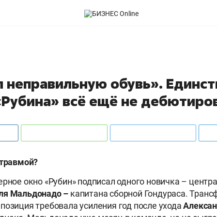
л неправильную обувь». Единс
«Рубина» всё ещё не дебютиро
 травмой?
ерное окно «Рубин» подписал одного новичка – центр
ля Мальдонадо –
капитана сборной Гондураса. Транс
позиция требовала усиления год после ухода
Алексан